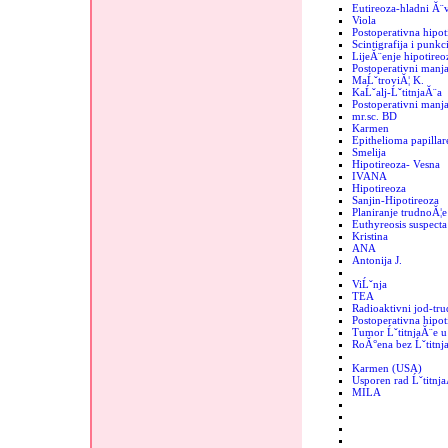
Eutireoza-hladni Ă¨
Viola
Postoperativna hipot
Scintigrafija i punkc
LijeĂ¨enje hipotireo
Postoperativni manja
MaĹˇtroviĂ¦ K.
KaĹˇalj-ĹˇtitnjaĂ¨a
Postoperativni manjak
mr.sc. BD
Karmen
Epithelioma papillar
Smelija
Hipotireoza- Vesna
IVANA
Hipotireoza
Sanjin-Hipotireoza
Planiranje trudnoĂ¦e
Euthyreosis suspecta
Kristina
ANA
Antonija J.
ViĹˇnja
TEA
Radioaktivni jod-tr
Postoperativna hipot
Tumor ĹˇtitnjaĂ¨e u 
RoĂ°ena bez Ĺˇtitnj
Karmen (USA)
Usporen rad Ĺˇtitnj
MILA