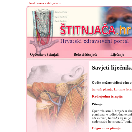
Naslovnica - štitnjača.hr
Općenito o štitnjači
Bolesti štitnjače
Liječenje
Savjeti liječnik
Ovdje možete vidjeti odgovor
|za vaša pitanja, koristite for
Radiojodna terapija
Pitanje:
Operirala sam ĹˇtitnjaĂ¨u zb
planirana je radiojodna tera
oĂ¨ekivati, buduĂ¦i da mi je
nadoknadu hormona Ĺˇtitnja
Odgovor na pitanje: