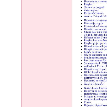
Hipotireoza u trudno
Pregled
Termin za pregled
Zakazana op.
PreporuĂ¨ena op.
Ăvor u ĹˇtitnjaĂ¨i-
Hipertireoza-vrijeme
Krvarenje oz grla
Cista-trudnoĂ¦a-oper
Hipertireoza- operac
Silvija-kaĹˇalj u tru
18 god.-papilarni k
Difuzna bolest Ĺˇtit
Pregled kod doc Bur
Pregled prije op.- d
Hipertireoza-radiojo
Hipertireoza-radiojod
CistiĂ¨na struma
OĂ¨ni simptomi kod 
Multinodozna strum
PoĂ¨etak trudnoĂ¦e-
Sarajevo-visoki TSH
rudnoĂ¦a i Ă¨vor u Ĺ
Hipertireoza 10 god
OP ĹˇtitnjaĂ¨e-trajan
Operacija kod hipert
Definitivno lijeĂ¨enj
DjelomiĂ¨no cistiĂ¨n
Ăvor u ĹˇtitnjaĂ¨i
Neregulirana hiperti
Dogovor za peraciju 
Hipertireoza-terapij
Maligno ili nemalign
Athyrasol-leukopeni
Zoran
Dojenje i hiperetireo