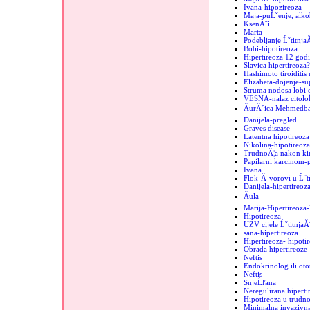
Ivana-hipozireoza
Maja-puĹˇenje, alko
KsenĂ¨i
Marta
Podebljanje Ĺˇtitnja
Bobi-hipotireoza
Hipertireoza 12 godi
Slavica hipertireoza?
Hashimoto tiroiditis 
Elizabeta-dojenje-sup
Struma nodosa lobi d
VESNA-nalaz citolo
ĂurĂ°ica MehmedbaĹ
Danijela-pregled
Graves disease
Latentna hipotireoza
Nikolina-hipotireoza
TrudnoĂ¦a nakon kir
Papilarni karcinom-
Ivana
Flok-Ă¨vorovi u Ĺˇti
Danijela-hipertireoz
Ăula
Marija-Hipertireoz
Hipotireoza
UZV cijele ĹˇtitnjaĂ
sana-hipertireoza
Hipertireoza- hipoti
Obrada hipertireoze
Neftis
Endokrinolog ili oto
Neftis
SnjeĹľana
Neregulirana hipertir
Hipotireoza u trudno
Minimalna invazivna