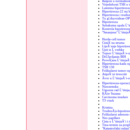
Raspon u normalnom
Vrijednbosti TSH u 
Latentna hipertireo
Hipertireoza-22 mj b
Hipertireoza i trudn
Tu gl.thyroideae-OP
Hipotireoza
Subakutna upala Ĺˇt
Kontrola hipotireoze
"Smanjena" Ĺˇtitnja
Hurtle-cell tumor
CistiĂ¨na struma
LijeĂ¨enje hipertire
Upit iz Ĺ vedske
Tumor ĹˇtitnjaĂ¨e-
DrĹľavljanin BIH
PoveĂ¦ana ĹˇtitnjaĂ
Hipertireoza-kada op
TSH 130
Folikularni tumor-op
AtipiĂ¨ni tireociiti
Ăvor u ĹˇtitnjaĂ¨i-o
Hipertireoza-operaci
Nizozemska
Usporen rad Ĺˇtitnj
KĂ¦er Suzana
Carcinoma insulare
T3 visok
Kristina
TrudnoĂ¦a-hipotireo
Folikularni adenom-r
Neo papillare
Cista u ĹˇtitnjaĂ¨i i
Tina-termin za pregl
"Katastrofalni nalazi"