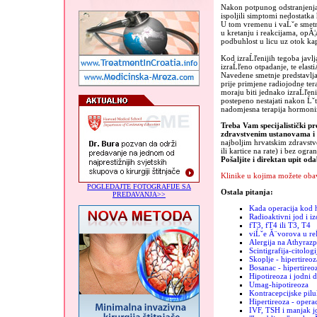
Nakon potpunog odstranjenja 
ispoljili simptomi nedostatka
U tom vremenu i vaĹˇe smetnje
u kretanju i reakcijama, opĂ¦
podbuhlost u licu uz otok kap
Kod izraĹľenijih tegoba javlj
izraĹľeno otpadanje, te elast
Navedene smetnje predstavlja
prije primjene radiojodne tera
moraju biti jednako izraĹľeni
postepeno nestajati nakon Ĺˇ
nadomjesna terapija hormoni
Treba Vam specijalistički pr
zdravstvenim ustanovama 
najboljim hrvatskim zdravst
ili kartice na rate) i bez ogra
Pošaljite i direktan upit od
Klinike u kojima možete obav
POGLEDAJTE FOTOGRAFIJE SA
Ostala pitanja:
PREDAVANJA>>
Kada operacija kod h
Radioaktivni jod i iz
fT3, fT4 ili T3, T4
viĹˇe Ă¨vorova u re
Alergija na Athyrazp
Scintigrafija-citologi
Skoplje - hipertireoz
Bosanac - hipertireo
Hipotireoza i jodni 
Umag-hipotireoza
Kontracepcijske pilu
Hipertireoza - operac
IVF, TSH i manjak j