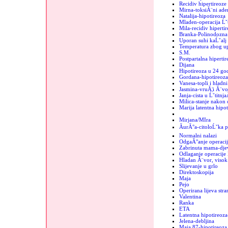
Recidiv hipertireoze
Mirna-toksiĂ¨ni ad
Natalija-hipotireoza
Mladen-operacija Ĺˇt
Mila-recidiv hipertir
Branka-Polinodozna 
Uporan suhi kaĹˇalj
Temperatura zbog up
S.M.
Postpartalna hipertir
Dijana
Hipotireoza u 24 go
Gordana-hipotireoza
Vanesa-topli i hladn
Jasmina-vruĂ¦i Ă¨vo
Janja-cista u Ĺˇtitnja
Milica-stanje nakon 
Marija latentna hipot
Mirjana/MIra
ĂurĂ°a-citoloĹˇka p
Normalni nalazi
OdgaĂ°anje operacij
Zabrinuta mama-dje
Odlaganje operacije 
Hladan Ă¨vor, visok 
Slijevanje u grlo
Direktoskopija
Maja
Pejo
Operirana lijeva stra
Valentina
Ranka
ETA
Latentna hipotireoza
Jelena-debljina
Maja 87-hipotireoza