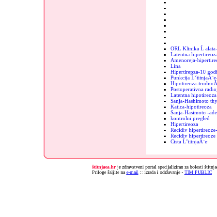
ORL Klinika Ĺ alata
Latentna hipertireoz
Amenoreja-hipertire
Lina
Hipertirepza-10 godi
Punkcija ĹˇtitnjaĂ¨e
Hipotireoza-trudnoĂ
Postoperativna radio
Latentna hipotireoza
Sanja-Hashimoto thy
Katica-hipotireoza
Sanja-Hasimoto -ad
kontrolni pregled
Hipertireoza
Recidiv hipertireoz
Recidiv hipertireoz
Cista ĹˇtitnjaĂ¨e
štitnjaea.hr
je zdravstveni portal specijaliziran za bolesti štitnj
Priloge šaljite na
e-mail
:: izrada i održavanje -
TIM PUBLIC