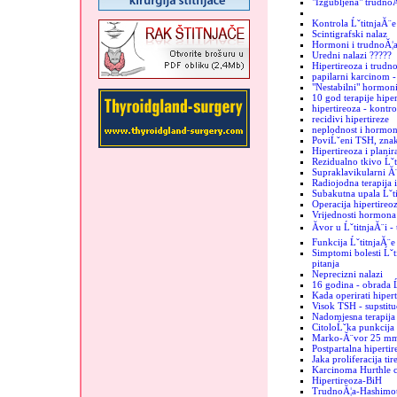
"Izgubljena" trudno
Kontrola ĹˇtitnjaĂ¨e
Scintigrafski nalaz
Hormoni i trudnoĂ¦
Uredni nalazi ?????
Hipertireoza i trudn
papilarni karcinom -
"Nestabilni" hormon
10 god terapije hiper
hipertireoza - kontro
recidivi hipertireze
neplodnost i hormoni
PoviĹˇeni TSH, znak
Hipertireoza i plani
Rezidualno tkivo Ĺˇt
Supraklavikularni Ă¨
Radiojodna terapija 
Subakutna upala Ĺˇt
Operacija hipertireo
Vrijednosti hormona 
Ăvor u ĹˇtitnjaĂ¨i -
Funkcija ĹˇtitnjaĂ¨e
Simptomi bolesti Ĺˇti
pitanja
Neprecizni nalazi
16 godina - obrada Ĺ
Kada operirati hiper
Visok TSH - supstituc
Nadomjesna terapija 
CitoloĹˇka punkcija -
Marko-Ă¨vor 25 m
Postpartalna hipertir
Jaka proliferacija tir
Karcinoma Hurthle c
Hipertireoza-BiH
TrudnoĂ¦a-Hashimo