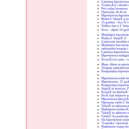
Latentna hipotireoz
TrudnoĂ¦a i obrada 
Prvi nalaz hormona
Operacija, da ili ne
Hipertireoza-hipotir
Bolest ĹˇtitnjaĂ¨e-n
15 godina - dva Ă¨vo
Velika cista u Ĺˇtitn
Ăvor - dijete 10 god
Medularni karcinom
Dojka-ĹˇtitnjaĂ¨a?
Limfocitni tiroiditis
Medularni karcinom u
radiojodna terapija i
Latentna hipertireoz
Hipertireoza-maligni
ĂvoriĂ¦i ne rastu - 
Mate- dijete sa auto
Terapija radioaktiv
Postpartalna hipertir
Hipertireoza-niski le
Hipertireoza- 25 go
Postpartalna hipertir
AtipiĂ¨ni tireociti- 
KroniĂ¨na limfatiĂ¨
ProĂ¨itati tekstove n
Hipotireoza-djevojĂ
Operacija cijele Ĺˇti
ToksiĂ¨ni adenom-mi
Hashimoto-trudnoĂ¦
ToksiĂ¨ni adenom-o
CitoloĹˇka punkcija-
Op hipertireoze-uzim
"Laserska" operacija 
Hashimoto-trajna ter