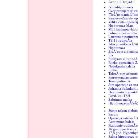
Ăvor u ĹˇtitnjaĂ¨i
Boris-hipotireoza
Cvor promjera tri c
"NeĹˇto manja Ĺˇtit
Sarajevo-Zagreb- op
Velika cista- operaci
Hipotireoza-Maja
Mb Hashimoto-hipoti
Polinodozna struma
Latentna hipotiireoz
TSH i trudnoĂ¦a
Jako poveĂ¦ana Ĺˇtit
Hipotireoza
ZraĂ¨enje u djetinjs
Ela
Euthyrox u trudnoĂ¦
Rijeka-operacija u 
Nadoknada kalcija
Ljube
ToksiĂ¨nim adenom-
Retrosternalan strum
Tea-hipotireoza
Jura operacije za str
Jadranka-foikularni
Hashimoto thyreoidit
PoviĹˇeni TSH
Zabrinuta majka
Hipotireoza-zaĂ¨eĂ¦
Stanje nakon djelomi
Sandra
Operacija ostatka Ĺˇt
Autoimuna bolest
Planiranje trudnoĂ¦e
16 god hipertireoza
17,5 god. Hyperthyr
Salma-hipotireoza-t