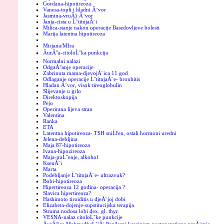
Gordana-hipotireoza
Vanesa-topli i hladni Ă¨vor
Jasmina-vruĂ¦i Ă¨vor
Janja-cista u ĹˇtitnjaĂ¨i
Milica-stanje nakon operacije Basedovljeve bolesti
Marija latentna hipotireoza
Mirjana/MIra
ĂurĂ°a-citoloĹˇka punkcija
Normalni nalazi
OdgaĂ°anje operacije
Zabrinuta mama-djevojĂ¨ica 11 god
Odlaganje operacije ĹˇtitnjaĂ¨e- bronhitis
Hladan Ă¨vor, visok tireoglobulin
Slijevanje u grlo
Direktoskopija
Pejo
Operirana lijeva stran
Valentina
Ranka
ETA
Latentna hipotireoza- TSH sniĹľen, ostali hormoni uredni
Jelena-debljina
Maja 87-hipotireoza
Ivana-hipozireoza
Maja-puĹˇenje, alkohol
KsenĂ¨i
Marta
Podebljanje ĹˇtitnjaĂ¨e- ultrazvuk?
Bobi-hipotireoza
Hipertireoza 12 godina- operacija ?
Slavica hipertireoza?
Hashimoto tiroiditis u djeĂ¨joj dobi
Elizabeta-dojenje-supstitucijska terapija
Struma nodosa lobi dex. gl. thyr.
VESNA-nalaz citoloĹˇke punkcije