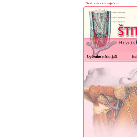
Naslovnica - štitnjača.hr
Općenito o štitnjači
Bol