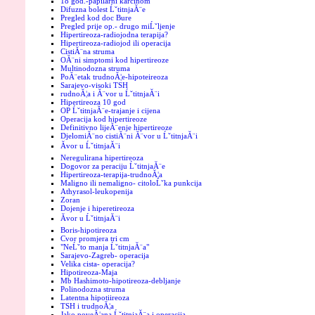
18 god.-papilarni karcinom
Difuzna bolest ĹˇtitnjaĂ¨e
Pregled kod doc Bure
Pregled prije op.- drugo miĹˇljenje
Hipertireoza-radiojodna terapija?
Hipertireoza-radiojod ili operacija
CistiĂ¨na struma
OĂ¨ni simptomi kod hipertireoze
Multinodozna struma
PoĂ¨etak trudnoĂ¦e-hipoteireoza
Sarajevo-visoki TSH
rudnoĂ¦a i Ă¨vor u ĹˇtitnjaĂ¨i
Hipertireoza 10 god
OP ĹˇtitnjaĂ¨e-trajanje i cijena
Operacija kod hipertireoze
Definitivno lijeĂ¨enje hipertireoze
DjelomiĂ¨no cistiĂ¨ni Ă¨vor u ĹˇtitnjaĂ¨i
Ăvor u ĹˇtitnjaĂ¨i
Neregulirana hipertireoza
Dogovor za peraciju ĹˇtitnjaĂ¨e
Hipertireoza-terapija-trudnoĂ¦a
Maligno ili nemaligno- citoloĹˇka punkcija
Athyrasol-leukopenija
Zoran
Dojenje i hiperetireoza
Ăvor u ĹˇtitnjaĂ¨i
Boris-hipotireoza
Cvor promjera tri cm
"NeĹˇto manja ĹˇtitnjaĂ¨a"
Sarajevo-Zagreb- operacija
Velika cista- operacija?
Hipotireoza-Maja
Mb Hashimoto-hipotireoza-debljanje
Polinodozna struma
Latentna hipotiireoza
TSH i trudnoĂ¦a
Jako poveĂ¦ana ĹˇtitnjaĂ¨a i operacija