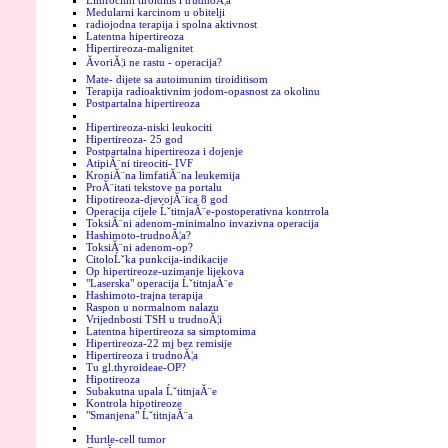
Limfocitni tiroiditis i trudnoĂ¦a
Medularni karcinom u obitelji
radiojodna terapija i spolna aktivnost
Latentna hipertireoza
Hipertireoza-malignitet
ĂvoriĂ¦i ne rastu - operacija?
Mate- dijete sa autoimunim tiroiditisom
Terapija radioaktivnim jodom-opasnost za okolinu
Postpartalna hipertireoza
Hipertireoza-niski leukociti
Hipertireoza- 25 god
Postpartalna hipertireoza i dojenje
AtipiĂ¨ni tireociti- IVF
KroniĂ¨na limfatiĂ¨na leukemija
ProĂ¨itati tekstove na portalu
Hipotireoza-djevojĂ¨ica 8 god
Operacija cijele ĹˇtitnjaĂ¨e-postoperativna kontrrola
ToksiĂ¨ni adenom-minimalno invazivna operacija
Hashimoto-trudnoĂ¦a?
ToksiĂ¨ni adenom-op?
CitoloĹˇka punkcija-indikacije
Op hipertireoze-uzimanje lijekova
"Laserska" operacija ĹˇtitnjaĂ¨e
Hashimoto-trajna terapija
Raspon u normalnom nalazu
Vrijednbosti TSH u trudnoĂ¦i
Latentna hipertireoza sa simptomima
Hipertireoza-22 mj bez remisije
Hipertireoza i trudnoĂ¦a
Tu gl.thyroideae-OP?
Hipotireoza
Subakutna upala ĹˇtitnjaĂ¨e
Kontrola hipotireoze
"Smanjena" ĹˇtitnjaĂ¨a
Hurtle-cell tumor