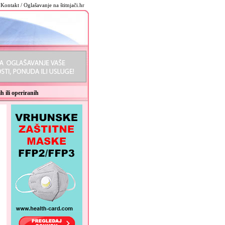
Kontakt / Oglašavanje na štitnjači.hr
h ili operiranih