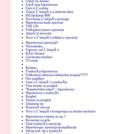
CistiĂ¨na struma
LijeĂ¨enje hipertireoze
Upit iz Ĺ vedske
Tumor ĹˇtitnjaĂ¨e-u jednom danu
DrĹľavljanin BIH
PoveĂ¦ana ĹˇtitnjaĂ¨a-pretrage
Hipertireoza-kada operirati
TSH 130
Folikularni tumor-operacija
AtipiĂ¨ni tireociiti
Ăvor u ĹˇtitnjaĂ¨i-odluka o operaciji
Hipertireoza-operacija?
Nizozemska
Usporen rad ĹˇtitnjaĂ¨e
KĂ¦er Suzana
Carcinoma insulare
T3 visok
Kristina
TrudnoĂ¦a-hipotireoza
Folikularni adenom-radiojodna terapija?????
Neo papillare
Cista u ĹˇtitnjaĂ¨i i trudnoĂ¦a
Tina-termin za pregled
"Katastrofalni nalazi" - hipertireoza
Hipotireoza u trudnoĂ¦i
Pregled
Termin za pregled
Zakazana op.
PreporuĂ¨ena op.
Ăvor u ĹˇtitnjaĂ¨i-kompresija na okolne strukture
Hipertireoza-vrijeme za op.?
Krvarenje oz grla
Cista-trudnoĂ¦a-operacija
Hipertireoza- operacija-komplikacije
Silvija-kaĹˇalj u trudnoĂ¦i