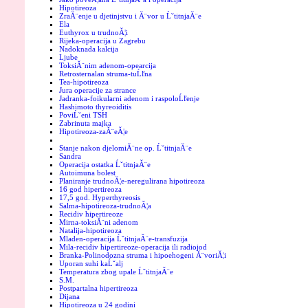
Hipotireoza
ZraĂ¨enje u djetinjstvu i Ă¨vor u ĹˇtitnjaĂ¨e
Ela
Euthyrox u trudnoĂ¦i
Rijeka-operacija u Zagrebu
Nadoknada kalcija
Ljube
ToksiĂ¨nim adenom-opearcija
Retrosternalan struma-tuĹľna
Tea-hipotireoza
Jura operacije za strance
Jadranka-foikularni adenom i raspoloĹľenje
Hashimoto thyreoiditis
PoviĹˇeni TSH
Zabrinuta majka
Hipotireoza-zaĂ¨eĂ¦e
Stanje nakon djelomiĂ¨ne op. ĹˇtitnjaĂ¨e
Sandra
Operacija ostatka ĹˇtitnjaĂ¨e
Autoimuna bolest
Planiranje trudnoĂ¦e-neregulirana hipotireoza
16 god hipertireoza
17,5 god. Hyperthyreosis
Salma-hipotireoza-trudnoĂ¦a
Recidiv hipertireoze
Mirna-toksiĂ¨ni adenom
Natalija-hipotireoza
Mladen-operacija ĹˇtitnjaĂ¨e-transfuzija
Mila-recidiv hipertireoze-operacija ili radiojod
Branka-Polinodozna struma i hipoehogeni Ă¨voriĂ¦i
Uporan suhi kaĹˇalj
Temperatura zbog upale ĹˇtitnjaĂ¨e
S.M.
Postpartalna hipertireoza
Dijana
Hipotireoza u 24 godini