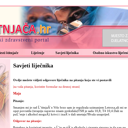
esti štitnjače
Liječenje
Savjeti liječnika
Osobno iskustvo liječeni
Savjeti liječnika
Ovdje možete vidjeti odgovore liječnika na pitanja koja ste vi postavili
|za vaša pitanja, koristite formular na desnoj strani|
Maja
Pitanje:
Smanjen mi je rad ĹˇtitnjaĂ¨e.Vrlo brzo sam je regulirala uzimanjem Letroxa,ali mi se
opet povratila (terapiju naravno nisam prekidala)TSH je sada 10,8; T4 10,4.Dali su
puĹˇenje i alkohol moguĂ¦i krivci i inaĂ¨e dali smetaju?Hvala unaprijed.
Odgovor na pitanje:
Potrebno je korigirati terapiju, a Ĺˇto se tiĂ¨e alkohola i cigareta sigurno je da van ne