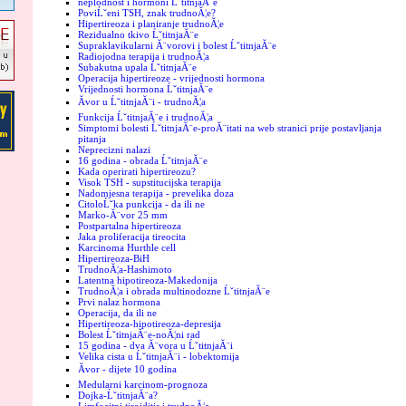
neplodnost i hormoni ĹˇtitnjaĂ¨e
PoviĹˇeni TSH, znak trudnoĂ¦e?
Hipertireoza i planiranje trudnoĂ¦e
Rezidualno tkivo ĹˇtitnjaĂ¨e
Supraklavikularni Ă¨vorovi i bolest ĹˇtitnjaĂ¨e
Radiojodna terapija i trudnoĂ¦a
Subakutna upala ĹˇtitnjaĂ¨e
Operacija hipertireoze - vrijednosti hormona
Vrijednosti hormona ĹˇtitnjaĂ¨e
Ăvor u ĹˇtitnjaĂ¨i - trudnoĂ¦a
Funkcija ĹˇtitnjaĂ¨e i trudnoĂ¦a
Simptomi bolesti ĹˇtitnjaĂ¨e-proĂ¨itati na web stranici prije postavljanja
pitanja
Neprecizni nalazi
16 godina - obrada ĹˇtitnjaĂ¨e
Kada operirati hipertireozu?
Visok TSH - supstitucijska terapija
Nadomjesna terapija - prevelika doza
CitoloĹˇka punkcija - da ili ne
Marko-Ă¨vor 25 mm
Postpartalna hipertireoza
Jaka proliferacija tireocita
Karcinoma Hurthle cell
Hipertireoza-BiH
TrudnoĂ¦a-Hashimoto
Latentna hipotireoza-Makedonija
TrudnoĂ¦a i obrada multinodozne ĹˇtitnjaĂ¨e
Prvi nalaz hormona
Operacija, da ili ne
Hipertireoza-hipotireoza-depresija
Bolest ĹˇtitnjaĂ¨e-noĂ¦ni rad
15 godina - dva Ă¨vora u ĹˇtitnjaĂ¨i
Velika cista u ĹˇtitnjaĂ¨i - lobektomija
Ăvor - dijete 10 godina
Medularni karcinom-prognoza
Dojka-ĹˇtitnjaĂ¨a?