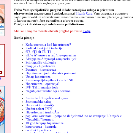
koriste a Ĺˇtetu Ă¦ete najbolje vi procijeniti
Treba Vam specijalistički pregled ili laboratorijska usluga u privatnim
zdravstvenim ustanovama i ambulantama
?
Health Card
Vam osigurava popuste u
najboljim hrvatskim zdravstvenim ustanovama – neovisno o nacinu placanja (gotovina
ili kartice na rate) i bez ograničenja u broju posjeta.
Pošaljite i direktan upit odabranim poliklinikama.
Klinike u kojima možete obaviti pregled potražite
ovdje
.
Ostala pitanja:
Kada operacija kod hipertireoze?
Radioaktivni jod i izolacija
fT3, fT4 ili T3, T4
viĹˇe Ă¨vorova u reĹľnju-operacija?
Alergija na Athyrazpl-zamjenski lijek
Scintigrafija-citologija
Skoplje - hipertireoza
Bosanac - hipertireoza
Hipotireoza i jodni dodatak prehrani
Umag-hipotireoza
A
Kontracepcijske pilule i visok TSH
Hipertireoza - operacija?
IVF, TSH i manjak joda
"Izgubljena" trudnoĂ¦a i hormoni
Kontrola ĹˇtitnjaĂ¨e kod djece
Scintigrafski nalaz
Hormoni i trudnoĂ¦a
Uredni nalazi ?????
Hipertireoza i trudnoĂ¦a
papilarni karcinom - potpuno ili djelomiĂ¨no odstranjenje ĹˇtitnjaĂ¨e
"Nestabilni" hormoni
10 god terapije hipertireoze
hipertireoza - kontrola
recidivi hipertireze