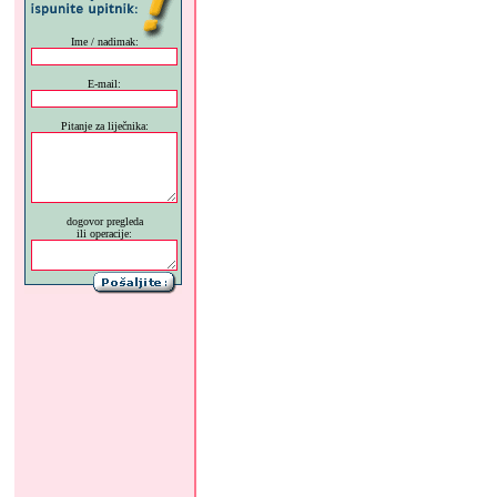
Ime / nadimak:
E-mail:
Pitanje za liječnika:
dogovor pregleda
ili operacije: