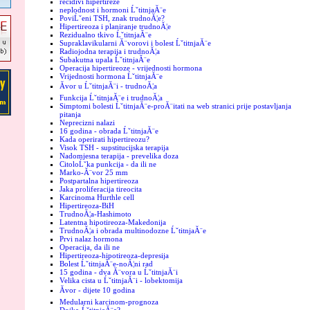
recidivi hipertireze
neplodnost i hormoni ĹˇtitnjaĂ¨e
PoviĹˇeni TSH, znak trudnoĂ¦e?
Hipertireoza i planiranje trudnoĂ¦e
Rezidualno tkivo ĹˇtitnjaĂ¨e
Supraklavikularni Ă¨vorovi i bolest ĹˇtitnjaĂ¨e
Radiojodna terapija i trudnoĂ¦a
Subakutna upala ĹˇtitnjaĂ¨e
Operacija hipertireoze - vrijednosti hormona
Vrijednosti hormona ĹˇtitnjaĂ¨e
Ăvor u ĹˇtitnjaĂ¨i - trudnoĂ¦a
Funkcija ĹˇtitnjaĂ¨e i trudnoĂ¦a
Simptomi bolesti ĹˇtitnjaĂ¨e-proĂ¨itati na web stranici prije postavljanja
pitanja
Neprecizni nalazi
16 godina - obrada ĹˇtitnjaĂ¨e
Kada operirati hipertireozu?
Visok TSH - supstitucijska terapija
Nadomjesna terapija - prevelika doza
CitoloĹˇka punkcija - da ili ne
Marko-Ă¨vor 25 mm
Postpartalna hipertireoza
Jaka proliferacija tireocita
Karcinoma Hurthle cell
Hipertireoza-BiH
TrudnoĂ¦a-Hashimoto
Latentna hipotireoza-Makedonija
TrudnoĂ¦a i obrada multinodozne ĹˇtitnjaĂ¨e
Prvi nalaz hormona
Operacija, da ili ne
Hipertireoza-hipotireoza-depresija
Bolest ĹˇtitnjaĂ¨e-noĂ¦ni rad
15 godina - dva Ă¨vora u ĹˇtitnjaĂ¨i
Velika cista u ĹˇtitnjaĂ¨i - lobektomija
Ăvor - dijete 10 godina
Medularni karcinom-prognoza