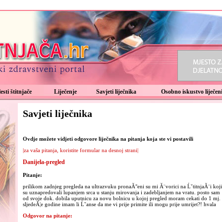
esti štitnjače
Liječenje
Savjeti liječnika
Osobno iskustvo liječeni
Savjeti liječnika
Ovdje možete vidjeti odgovore liječnika na pitanja koja ste vi postavili
|za vaša pitanja, koristite formular na desnoj strani|
Danijela-pregled
Pitanje:
prilikom zadnjeg pregleda na ultrazvuku pronaĂ°eni su mi Ă¨vorici na ĹˇtitnjaĂ¨i koji
su uznapredovali lupanjem srca u stanju mirovanja i zadebljanjem na vratu. posto sam
od svoje dok. dobila uputnicu za novu bolnicu u kojoj pregled moram cekati do 1 mj.
sljedeĂ¦e godine imam li Ĺˇanse da me vi prije primite ili mogu prije umrijet?! hvala
Odgovor na pitanje: