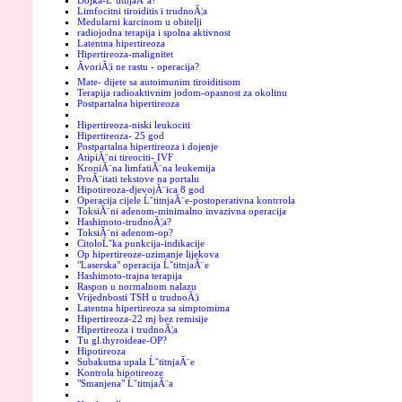
Dojka-ĹˇtitnjaĂ¨a?
Limfocitni tiroiditis i trudnoĂ¦a
Medularni karcinom u obitelji
radiojodna terapija i spolna aktivnost
Latentna hipertireoza
Hipertireoza-malignitet
ĂvoriĂ¦i ne rastu - operacija?
Mate- dijete sa autoimunim tiroiditisom
Terapija radioaktivnim jodom-opasnost za okolinu
Postpartalna hipertireoza
Hipertireoza-niski leukociti
Hipertireoza- 25 god
Postpartalna hipertireoza i dojenje
AtipiĂ¨ni tireociti- IVF
KroniĂ¨na limfatiĂ¨na leukemija
ProĂ¨itati tekstove na portalu
Hipotireoza-djevojĂ¨ica 8 god
Operacija cijele ĹˇtitnjaĂ¨e-postoperativna kontrrola
ToksiĂ¨ni adenom-minimalno invazivna operacija
Hashimoto-trudnoĂ¦a?
ToksiĂ¨ni adenom-op?
CitoloĹˇka punkcija-indikacije
Op hipertireoze-uzimanje lijekova
"Laserska" operacija ĹˇtitnjaĂ¨e
Hashimoto-trajna terapija
Raspon u normalnom nalazu
Vrijednbosti TSH u trudnoĂ¦i
Latentna hipertireoza sa simptomima
Hipertireoza-22 mj bez remisije
Hipertireoza i trudnoĂ¦a
Tu gl.thyroideae-OP?
Hipotireoza
Subakutna upala ĹˇtitnjaĂ¨e
Kontrola hipotireoze
"Smanjena" ĹˇtitnjaĂ¨a