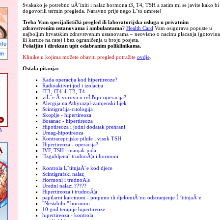
Svakako je potrebno uĂ¨initi i nalaz hormona t3, T4, TSH a zatim mi se javite kako bi
dogovorili termin pregleda. Naravno prije nego Ĺˇto umrete!
Treba Vam specijalistički pregled ili laboratorijska usluga u privatnim
zdravstvenim ustanovama i ambulantama
?
Health Card
Vam osigurava popuste u
najboljim hrvatskim zdravstvenim ustanovama – neovisno o nacinu placanja (gotovina
ili kartice na rate) i bez ograničenja u broju posjeta.
Pošaljite i direktan upit odabranim poliklinikama.
Klinike u kojima možete obaviti pregled potražite
ovdje
.
Ostala pitanja:
Kada operacija kod hipertireoze?
Radioaktivni jod i izolacija
fT3, fT4 ili T3, T4
viĹˇe Ă¨vorova u reĹľnju-operacija?
Alergija na Athyrazpl-zamjenski lijek
Scintigrafija-citologija
Skoplje - hipertireoza
Bosanac - hipertireoza
Hipotireoza i jodni dodatak prehrani
A
Umag-hipotireoza
Kontracepcijske pilule i visok TSH
Hipertireoza - operacija?
IVF, TSH i manjak joda
"Izgubljena" trudnoĂ¦a i hormoni
Kontrola ĹˇtitnjaĂ¨e kod djece
Scintigrafski nalaz
Hormoni i trudnoĂ¦a
Uredni nalazi ?????
Hipertireoza i trudnoĂ¦a
papilarni karcinom - potpuno ili djelomiĂ¨no odstranjenje ĹˇtitnjaĂ¨e
"Nestabilni" hormoni
10 god terapije hipertireoze
hipertireoza - kontrola