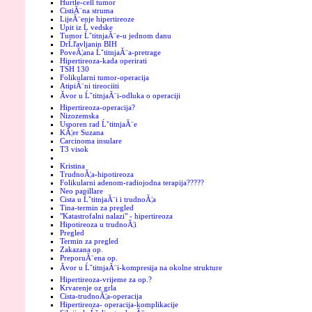
Hurtle-cell tumor
CistiĂ¨na struma
LijeĂ¨enje hipertireoze
Upit iz Ĺ vedske
Tumor ĹˇtitnjaĂ¨e-u jednom danu
DrĹľavljanin BIH
PoveĂ¦ana ĹˇtitnjaĂ¨a-pretrage
Hipertireoza-kada operirati
TSH 130
Folikularni tumor-operacija
AtipiĂ¨ni tireociiti
Ăvor u ĹˇtitnjaĂ¨i-odluka o operaciji
Hipertireoza-operacija?
Nizozemska
Usporen rad ĹˇtitnjaĂ¨e
KĂ¦er Suzana
Carcinoma insulare
T3 visok
Kristina
TrudnoĂ¦a-hipotireoza
Folikularni adenom-radiojodna terapija?????
Neo papillare
Cista u ĹˇtitnjaĂ¨i i trudnoĂ¦a
Tina-termin za pregled
"Katastrofalni nalazi" - hipertireoza
Hipotireoza u trudnoĂ¦i
Pregled
Termin za pregled
Zakazana op.
PreporuĂ¨ena op.
Ăvor u ĹˇtitnjaĂ¨i-kompresija na okolne strukture
Hipertireoza-vrijeme za op.?
Krvarenje oz grla
Cista-trudnoĂ¦a-operacija
Hipertireoza- operacija-komplikacije