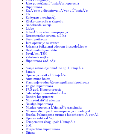
Jako poveĂ¦ana ĹˇtitnjaĂ¨a i operacija
Hipotireoza
ZraĂ¨enje u djetinjstvu i Ă¨vor u ĹˇtitnjaĂ¨e
Ela
Euthyrox u trudnoĂ¦i
Rijeka-operacija u Zagrebu
Nadoknada kalcija
Ljube
ToksiĂ¨nim adenom-opearcija
Retrosternalan struma-tuĹľna
Tea-hipotireoza
Jura operacije za strance
Jadranka-foikularni adenom i raspoloĹľenje
Hashimoto thyreoiditis
PoviĹˇeni TSH
Zabrinuta majka
Hipotireoza-zaĂ¨eĂ¦e
Stanje nakon djelomiĂ¨ne op. ĹˇtitnjaĂ¨e
Sandra
Operacija ostatka ĹˇtitnjaĂ¨e
Autoimuna bolest
Planiranje trudnoĂ¦e-neregulirana hipotireoza
16 god hipertireoza
17,5 god. Hyperthyreosis
Salma-hipotireoza-trudnoĂ¦a
Recidiv hipertireoze
Mirna-toksiĂ¨ni adenom
Natalija-hipotireoza
Mladen-operacija ĹˇtitnjaĂ¨e-transfuzija
Mila-recidiv hipertireoze-operacija ili radiojod
Branka-Polinodozna struma i hipoehogeni Ă¨voriĂ¦i
Uporan suhi kaĹˇalj
Temperatura zbog upale ĹˇtitnjaĂ¨e
S.M.
Postpartalna hipertireoza
Dijana