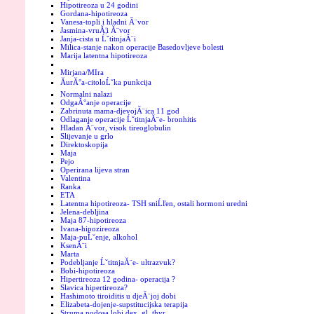
Hipotireoza u 24 godini
Gordana-hipotireoza
Vanesa-topli i hladni Ă¨vor
Jasmina-vruĂ¦i Ă¨vor
Janja-cista u ĹˇtitnjaĂ¨i
Milica-stanje nakon operacije Basedovljeve bolesti
Marija latentna hipotireoza
Mirjana/MIra
ĂurĂ°a-citoloĹˇka punkcija
Normalni nalazi
OdgaĂ°anje operacije
Zabrinuta mama-djevojĂ¨ica 11 god
Odlaganje operacije ĹˇtitnjaĂ¨e- bronhitis
Hladan Ă¨vor, visok tireoglobulin
Slijevanje u grlo
Direktoskopija
Maja
Pejo
Operirana lijeva stran
Valentina
Ranka
ETA
Latentna hipotireoza- TSH sniĹľen, ostali hormoni uredni
Jelena-debljina
Maja 87-hipotireoza
Ivana-hipozireoza
Maja-puĹˇenje, alkohol
KsenĂ¨i
Marta
Podebljanje ĹˇtitnjaĂ¨e- ultrazvuk?
Bobi-hipotireoza
Hipertireoza 12 godina- operacija ?
Slavica hipertireoza?
Hashimoto tiroiditis u djeĂ¨joj dobi
Elizabeta-dojenje-supstitucijska terapija
Struma nodosa lobi dex. gl. thyr.