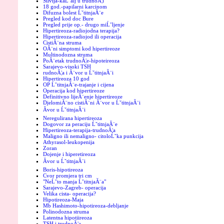
Silvija-kaĹˇalj u trudnoĂ¦i
18 god.-papilarni karcinom
Difuzna bolest ĹˇtitnjaĂ¨e
Pregled kod doc Bure
Pregled prije op.- drugo miĹˇljenje
Hipertireoza-radiojodna terapija?
Hipertireoza-radiojod ili operacija
CistiĂ¨na struma
OĂ¨ni simptomi kod hipertireoze
Multinodozna struma
PoĂ¨etak trudnoĂ¦e-hipoteireoza
Sarajevo-visoki TSH
rudnoĂ¦a i Ă¨vor u ĹˇtitnjaĂ¨i
Hipertireoza 10 god
OP ĹˇtitnjaĂ¨e-trajanje i cijena
Operacija kod hipertireoze
Definitivno lijeĂ¨enje hipertireoze
DjelomiĂ¨no cistiĂ¨ni Ă¨vor u ĹˇtitnjaĂ¨i
Ăvor u ĹˇtitnjaĂ¨i
Neregulirana hipertireoza
Dogovor za peraciju ĹˇtitnjaĂ¨e
Hipertireoza-terapija-trudnoĂ¦a
Maligno ili nemaligno- citoloĹˇka punkcija
Athyrasol-leukopenija
Zoran
Dojenje i hiperetireoza
Ăvor u ĹˇtitnjaĂ¨i
Boris-hipotireoza
Cvor promjera tri cm
"NeĹˇto manja ĹˇtitnjaĂ¨a"
Sarajevo-Zagreb- operacija
Velika cista- operacija?
Hipotireoza-Maja
Mb Hashimoto-hipotireoza-debljanje
Polinodozna struma
Latentna hipotiireoza
TSH i trudnoĂ¦a