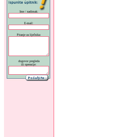
Ime / nadimak:
E-mail:
Pitanje za liječnika:
dogovor pregleda
ili operacije: