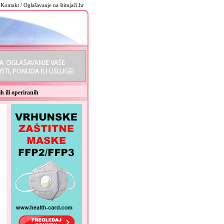
Kontakt / Oglašavanje na štitnjači.hr
h ili operiranih