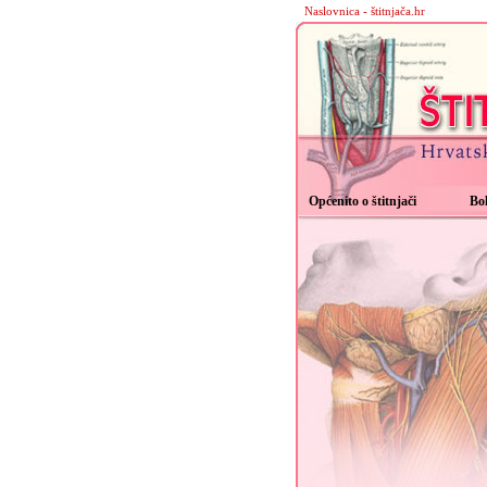
Naslovnica - štitnjača.hr
Općenito o štitnjači
Bol