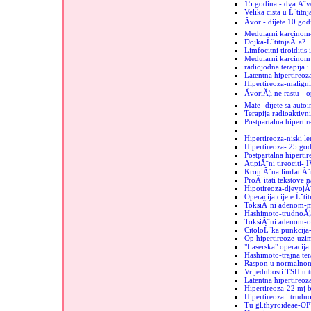
15 godina - dva Ă¨vo
Velika cista u Ĺˇtitn
Ăvor - dijete 10 god
Medularni karcinom
Dojka-ĹˇtitnjaĂ¨a?
Limfocitni tiroiditis
Medularni karcinom u
radiojodna terapija i
Latentna hipertireoz
Hipertireoza-maligni
ĂvoriĂ¦i ne rastu - 
Mate- dijete sa auto
Terapija radioaktiv
Postpartalna hipertir
Hipertireoza-niski le
Hipertireoza- 25 go
Postpartalna hipertir
AtipiĂ¨ni tireociti- 
KroniĂ¨na limfatiĂ¨
ProĂ¨itati tekstove n
Hipotireoza-djevojĂ
Operacija cijele Ĺˇti
ToksiĂ¨ni adenom-mi
Hashimoto-trudnoĂ¦
ToksiĂ¨ni adenom-o
CitoloĹˇka punkcija-
Op hipertireoze-uzim
"Laserska" operacija 
Hashimoto-trajna ter
Raspon u normalnom
Vrijednbosti TSH u 
Latentna hipertireo
Hipertireoza-22 mj b
Hipertireoza i trudn
Tu gl.thyroideae-OP