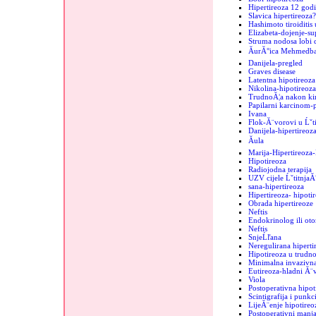
Hipertireoza 12 godi
Slavica hipertireoza?
Hashimoto tiroiditis 
Elizabeta-dojenje-sup
Struma nodosa lobi d
ĂurĂ°ica MehmedbaĹ
Danijela-pregled
Graves disease
Latentna hipotireoza
Nikolina-hipotireoza
TrudnoĂ¦a nakon kir
Papilarni karcinom-
Ivana
Flok-Ă¨vorovi u Ĺˇti
Danijela-hipertireoz
Ăula
Marija-Hipertireoz
Hipotireoza
Radiojodna terapija
UZV cijele ĹˇtitnjaĂ
sana-hipertireoza
Hipertireoza- hipoti
Obrada hipertireoze
Neftis
Endokrinolog ili oto
Neftis
SnjeĹľana
Neregulirana hipertir
Hipotireoza u trudno
Minimalna invazivna
Eutireoza-hladni Ă¨
Viola
Postoperativna hipot
Scintigrafija i punkc
LijeĂ¨enje hipotireo
Postoperativni manja