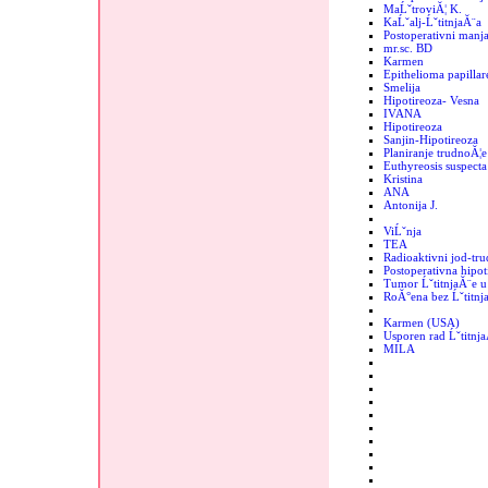
MaĹˇtroviĂ¦ K.
KaĹˇalj-ĹˇtitnjaĂ¨a
Postoperativni manjak
mr.sc. BD
Karmen
Epithelioma papillar
Smelija
Hipotireoza- Vesna
IVANA
Hipotireoza
Sanjin-Hipotireoza
Planiranje trudnoĂ¦e
Euthyreosis suspecta
Kristina
ANA
Antonija J.
ViĹˇnja
TEA
Radioaktivni jod-tr
Postoperativna hipot
Tumor ĹˇtitnjaĂ¨e u 
RoĂ°ena bez Ĺˇtitnj
Karmen (USA)
Usporen rad Ĺˇtitnj
MILA