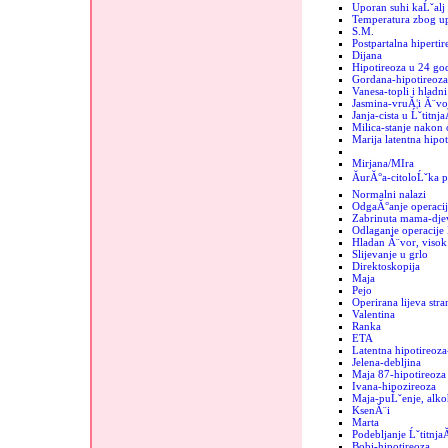
Uporan suhi kaĹˇalj
Temperatura zbog up
S.M.
Postpartalna hipertir
Dijana
Hipotireoza u 24 go
Gordana-hipotireoza
Vanesa-topli i hladn
Jasmina-vruĂ¦i Ă¨vo
Janja-cista u Ĺˇtitnja
Milica-stanje nakon 
Marija latentna hipot
Mirjana/MIra
ĂurĂ°a-citoloĹˇka p
Normalni nalazi
OdgaĂ°anje operacij
Zabrinuta mama-dje
Odlaganje operacije 
Hladan Ă¨vor, visok 
Slijevanje u grlo
Direktoskopija
Maja
Pejo
Operirana lijeva stra
Valentina
Ranka
ETA
Latentna hipotireoza
Jelena-debljina
Maja 87-hipotireoza
Ivana-hipozireoza
Maja-puĹˇenje, alko
KsenĂ¨i
Marta
Podebljanje Ĺˇtitnja
Bobi-hipotireoza