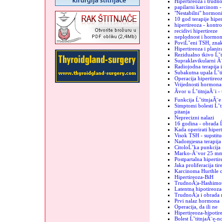
Hipertireoza i trudn
papilarni karcinom -
"Nestabilni" hormon
10 god terapije hiper
hipertireoza - kontro
recidivi hipertireze
neplodnost i hormoni
PoviĹˇeni TSH, znak
Hipertireoza i plani
Rezidualno tkivo Ĺˇt
Supraklavikularni Ă¨
Radiojodna terapija 
Subakutna upala Ĺˇt
Operacija hipertireo
Vrijednosti hormona 
Ăvor u ĹˇtitnjaĂ¨i -
Funkcija ĹˇtitnjaĂ¨e
Simptomi bolesti Ĺˇti
pitanja
Neprecizni nalazi
16 godina - obrada Ĺ
Kada operirati hiper
Visok TSH - supstituc
Nadomjesna terapija 
CitoloĹˇka punkcija -
Marko-Ă¨vor 25 m
Postpartalna hipertir
Jaka proliferacija tir
Karcinoma Hurthle c
Hipertireoza-BiH
TrudnoĂ¦a-Hashimo
Latentna hipotireoz
TrudnoĂ¦a i obrada 
Prvi nalaz hormona
Operacija, da ili ne
Hipertireoza-hipotir
Bolest ĹˇtitnjaĂ¨e-n