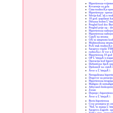
Hipertireoza-vrijeme
Krvarenje oz grla
Cista-trudnoĂ¦a-oper
Hipertireoza- operac
Silvija-kaĹˇalj u tru
18 god.-papilarni k
Difuzna bolest Ĺˇtit
Pregled kod doc Bur
Pregled prije op.- d
Hipertireoza-radiojo
Hipertireoza-radiojod
CistiĂ¨na struma
OĂ¨ni simptomi kod 
Multinodozna strum
PoĂ¨etak trudnoĂ¦e-
Sarajevo-visoki TSH
rudnoĂ¦a i Ă¨vor u Ĺ
Hipertireoza 10 god
OP ĹˇtitnjaĂ¨e-trajan
Operacija kod hipert
Definitivno lijeĂ¨enj
DjelomiĂ¨no cistiĂ¨n
Ăvor u ĹˇtitnjaĂ¨i
Neregulirana hiperti
Dogovor za peraciju 
Hipertireoza-terapij
Maligno ili nemalign
Athyrasol-leukopeni
Zoran
Dojenje i hiperetireo
Ăvor u ĹˇtitnjaĂ¨i
Boris-hipotireoza
Cvor promjera tri c
"NeĹˇto manja Ĺˇtit
Sarajevo-Zagreb- op
Velika cista- operaci