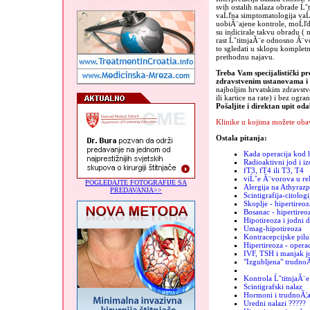
svih ostalih nalaza obrade Ĺˇ
vaĹľna simptomatologija vaĹˇ
uobiĂ¨ajene kontrole, moĹľda
su indicirale takvu obradu ( n
rast ĹˇtitnjaĂ¨e odnosno Ă¨v
to sgledati u sklopu kompletn
prethodnu najavu.
Treba Vam specijalistički pr
zdravstvenim ustanovama 
najboljim hrvatskim zdravst
ili kartice na rate) i bez ogra
Pošaljite i direktan upit od
Klinike u kojima možete obav
Ostala pitanja:
Kada operacija kod h
Radioaktivni jod i iz
fT3, fT4 ili T3, T4
viĹˇe Ă¨vorova u re
POGLEDAJTE FOTOGRAFIJE SA
Alergija na Athyrazp
PREDAVANJA>>
Scintigrafija-citologi
Skoplje - hipertireoz
Bosanac - hipertireo
Hipotireoza i jodni 
Umag-hipotireoza
Kontracepcijske pilu
Hipertireoza - operac
IVF, TSH i manjak j
"Izgubljena" trudno
Kontrola ĹˇtitnjaĂ¨e
Scintigrafski nalaz
Hormoni i trudnoĂ¦
Uredni nalazi ?????