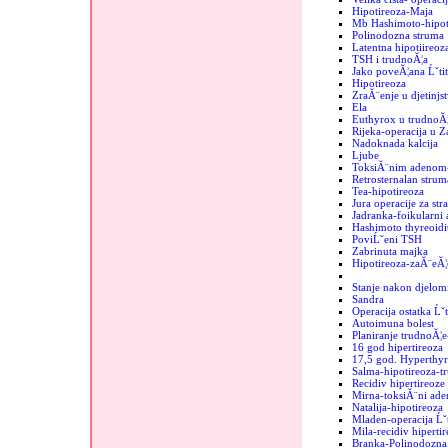
Hipotireoza-Maja
Mb Hashimoto-hipoti
Polinodozna struma
Latentna hipotiireoz
TSH i trudnoĂ¦a
Jako poveĂ¦ana Ĺˇtit
Hipotireoza
ZraĂ¨enje u djetinjs
Ela
Euthyrox u trudnoĂ¦
Rijeka-operacija u 
Nadoknada kalcija
Ljube
ToksiĂ¨nim adenom-
Retrosternalan strum
Tea-hipotireoza
Jura operacije za str
Jadranka-foikularni
Hashimoto thyreoidit
PoviĹˇeni TSH
Zabrinuta majka
Hipotireoza-zaĂ¨eĂ¦
Stanje nakon djelomi
Sandra
Operacija ostatka Ĺˇt
Autoimuna bolest
Planiranje trudnoĂ¦e
16 god hipertireoza
17,5 god. Hyperthyr
Salma-hipotireoza-t
Recidiv hipertireoze
Mirna-toksiĂ¨ni ad
Natalija-hipotireoza
Mladen-operacija Ĺˇt
Mila-recidiv hipertir
Branka-Polinodozna 