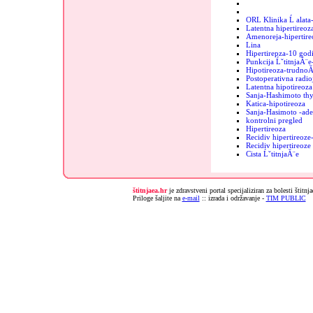
ORL Klinika Ĺ alata
Latentna hipertireoz
Amenoreja-hipertire
Lina
Hipertirepza-10 godi
Punkcija ĹˇtitnjaĂ¨e
Hipotireoza-trudnoĂ
Postoperativna radio
Latentna hipotireoza
Sanja-Hashimoto thy
Katica-hipotireoza
Sanja-Hasimoto -ad
kontrolni pregled
Hipertireoza
Recidiv hipertireoz
Recidiv hipertireoz
Cista ĹˇtitnjaĂ¨e
štitnjaea.hr
je zdravstveni portal specijaliziran za bolesti štitnj
Priloge šaljite na
e-mail
:: izrada i održavanje -
TIM PUBLIC