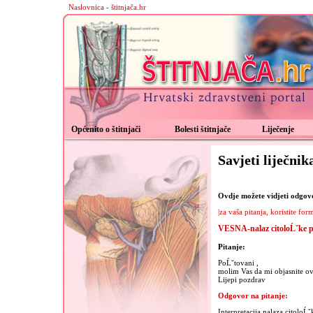
Naslovnica - štitnjača.hr
Općenito o štitnjači
Bolesti štitnjače
Liječenje
Savjeti liječnik
Ovdje možete vidjeti odgovor
|za vaša pitanja, koristite for
VESNA-nalaz citoloĹˇke p
Pitanje:
PoĹˇtovani ,
molim Vas da mi objasnite ov
Lijepi pozdrav
Odgovor na pitanje:
Interpretacija nalaza citoloĹ