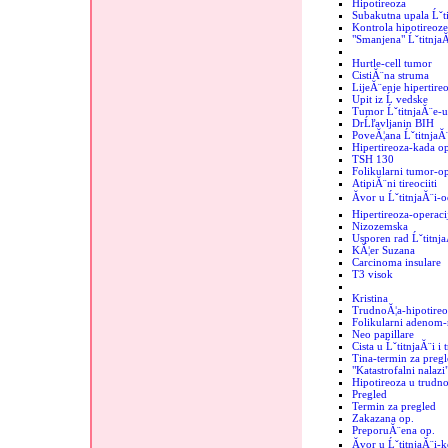
Hipotireoza
Subakutna upala Ĺˇt
Kontrola hipotireoze
"Smanjena" Ĺˇtitnja
Hurtle-cell tumor
CistiĂ¨na struma
LijeĂ¨enje hipertire
Upit iz Ĺ vedske
Tumor ĹˇtitnjaĂ¨e-
DrĹľavljanin BIH
PoveĂ¦ana ĹˇtitnjaĂ
Hipertireoza-kada op
TSH 130
Folikularni tumor-op
AtipiĂ¨ni tireociiti
Ăvor u ĹˇtitnjaĂ¨i-o
Hipertireoza-operaci
Nizozemska
Usporen rad Ĺˇtitnj
KĂ¦er Suzana
Carcinoma insulare
T3 visok
Kristina
TrudnoĂ¦a-hipotireo
Folikularni adenom-r
Neo papillare
Cista u ĹˇtitnjaĂ¨i i
Tina-termin za pregl
"Katastrofalni nalazi"
Hipotireoza u trudno
Pregled
Termin za pregled
Zakazana op.
PreporuĂ¨ena op.
Ăvor u ĹˇtitnjaĂ¨i-