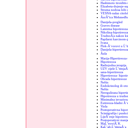
Hashimoto tiroiditis 
Elizabeta-dojenje-sup
Struma nodosa lobi d
VESNA-nalaz citolo
ĂurĂ°ica MehmedbaĹ
Danijela-pregled
Graves disease
Latentna hipotireoza
Nikolina-hipotireoza
TrudnoĂ¦a nakon kir
Papilarni karcinom-
Ivana
Flok-Ă¨vorovi u Ĺˇti
Danijela-hipertireoz
Ăula
Marija-Hipertireoz
Hipotireoza
Radiojodna terapija
UZV cijele ĹˇtitnjaĂ
sana-hipertireoza
Hipertireoza- hipoti
Obrada hipertireoze
Neftis
Endokrinolog ili oto
Neftis
Neregulirana hipertir
Hipotireoza u trudno
Minimalna invazivna
Eutireoza-hladni Ă¨
Viola
Postoperativna hipot
Scintigrafija i punkc
LijeĂ¨enje hipotireo
Postoperativni manja
MaĹˇtroviĂ¦ K.
KaĹˇalj-ĹˇtitnjaĂ¨a