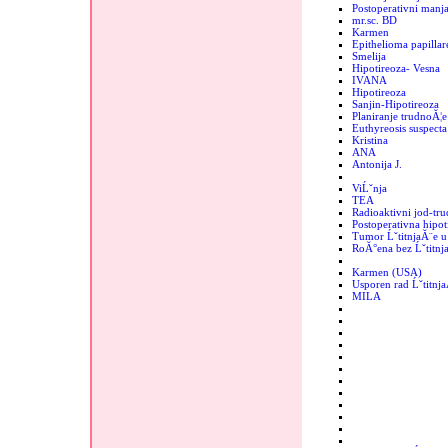
Postoperativni manjak
mr.sc. BD
Karmen
Epithelioma papillar
Smelija
Hipotireoza- Vesna
IVANA
Hipotireoza
Sanjin-Hipotireoza
Planiranje trudnoĂ¦e
Euthyreosis suspecta
Kristina
ANA
Antonija J.
ViĹˇnja
TEA
Radioaktivni jod-tr
Postoperativna hipot
Tumor ĹˇtitnjaĂ¨e u 
RoĂ°ena bez Ĺˇtitnj
Karmen (USA)
Usporen rad Ĺˇtitnj
MILA