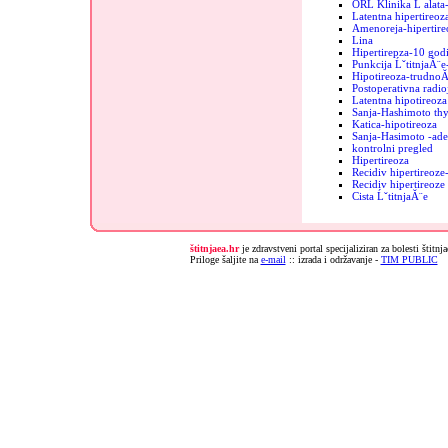
ORL Klinika Ĺ alata
Latentna hipertireoz
Amenoreja-hipertire
Lina
Hipertirepza-10 godi
Punkcija ĹˇtitnjaĂ¨e
Hipotireoza-trudnoĂ
Postoperativna radio
Latentna hipotireoza
Sanja-Hashimoto thy
Katica-hipotireoza
Sanja-Hasimoto -ad
kontrolni pregled
Hipertireoza
Recidiv hipertireoz
Recidiv hipertireoz
Cista ĹˇtitnjaĂ¨e
štitnjaea.hr
je zdravstveni portal specijaliziran za bolesti štitnj
Priloge šaljite na
e-mail
:: izrada i održavanje -
TIM PUBLIC