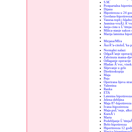
S.M.
Postpartalna hipertir
Dijana
Hipotireoza u 24 go
Gordana-hipotireoza
Vanesa-topli i hladn
Jasmina-vruĂ¦i Ă¨vo
Janja-cista u Ĺˇtitnja
Milica-stanje nakon 
Marija latentna hipot
Mirjana/MIra
ĂurĂ°a-citoloĹˇka p
Normalni nalazi
OdgaĂ°anje operacij
Zabrinuta mama-dje
Odlaganje operacije 
Hladan Ă¨vor, visok 
Slijevanje u grlo
Direktoskopija
Maja
Pejo
Operirana lijeva stra
Valentina
Ranka
ETA
Latentna hipotireoza
Jelena-debljina
Maja 87-hipotireoza
Ivana-hipozireoza
Maja-puĹˇenje, alko
KsenĂ¨i
Marta
Podebljanje Ĺˇtitnja
Bobi-hipotireoza
Hipertireoza 12 godi
Slavica hipertireoza?