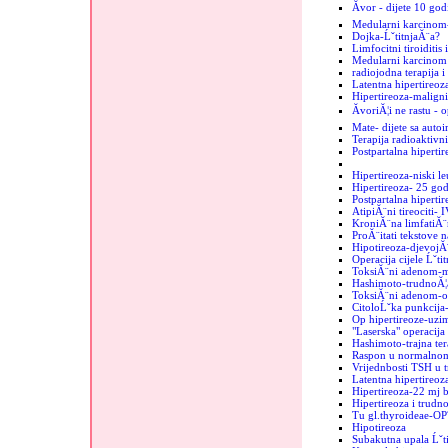
Ăvor - dijete 10 god
Medularni karcinom
Dojka-ĹˇtitnjaĂ¨a?
Limfocitni tiroiditis
Medularni karcinom u
radiojodna terapija i
Latentna hipertireoz
Hipertireoza-maligni
ĂvoriĂ¦i ne rastu - 
Mate- dijete sa auto
Terapija radioaktiv
Postpartalna hipertir
Hipertireoza-niski le
Hipertireoza- 25 go
Postpartalna hipertir
AtipiĂ¨ni tireociti- 
KroniĂ¨na limfatiĂ¨
ProĂ¨itati tekstove n
Hipotireoza-djevojĂ
Operacija cijele Ĺˇti
ToksiĂ¨ni adenom-mi
Hashimoto-trudnoĂ¦
ToksiĂ¨ni adenom-o
CitoloĹˇka punkcija-
Op hipertireoze-uzim
"Laserska" operacija 
Hashimoto-trajna ter
Raspon u normalnom
Vrijednbosti TSH u 
Latentna hipertireo
Hipertireoza-22 mj b
Hipertireoza i trudn
Tu gl.thyroideae-OP
Hipotireoza
Subakutna upala Ĺˇt