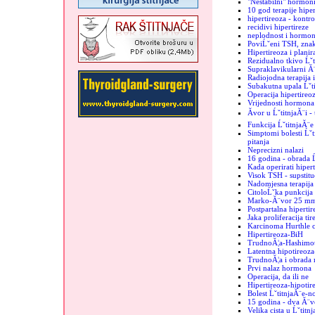
"Nestabilni" hormon
10 god terapije hiper
hipertireoza - kontro
recidivi hipertireze
neplodnost i hormoni
PoviĹˇeni TSH, znak
Hipertireoza i plani
Rezidualno tkivo Ĺˇt
Supraklavikularni Ă¨
Radiojodna terapija 
Subakutna upala Ĺˇt
Operacija hipertireo
Vrijednosti hormona 
Ăvor u ĹˇtitnjaĂ¨i -
Funkcija ĹˇtitnjaĂ¨e
Simptomi bolesti Ĺˇti
pitanja
Neprecizni nalazi
16 godina - obrada Ĺ
Kada operirati hiper
Visok TSH - supstituc
Nadomjesna terapija 
CitoloĹˇka punkcija -
Marko-Ă¨vor 25 m
Postpartalna hipertir
Jaka proliferacija tir
Karcinoma Hurthle c
Hipertireoza-BiH
TrudnoĂ¦a-Hashimo
Latentna hipotireoz
TrudnoĂ¦a i obrada 
Prvi nalaz hormona
Operacija, da ili ne
Hipertireoza-hipotir
Bolest ĹˇtitnjaĂ¨e-n
15 godina - dva Ă¨vo
Velika cista u Ĺˇtitn