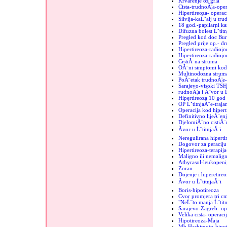
Krvarenje oz grla
Cista-trudnoĂ¦a-oper
Hipertireoza- operac
Silvija-kaĹˇalj u tru
18 god.-papilarni k
Difuzna bolest Ĺˇtit
Pregled kod doc Bur
Pregled prije op.- d
Hipertireoza-radiojo
Hipertireoza-radiojod
CistiĂ¨na struma
OĂ¨ni simptomi kod 
Multinodozna strum
PoĂ¨etak trudnoĂ¦e-
Sarajevo-visoki TSH
rudnoĂ¦a i Ă¨vor u Ĺ
Hipertireoza 10 god
OP ĹˇtitnjaĂ¨e-trajan
Operacija kod hipert
Definitivno lijeĂ¨enj
DjelomiĂ¨no cistiĂ¨n
Ăvor u ĹˇtitnjaĂ¨i
Neregulirana hiperti
Dogovor za peraciju 
Hipertireoza-terapij
Maligno ili nemalign
Athyrasol-leukopeni
Zoran
Dojenje i hiperetireo
Ăvor u ĹˇtitnjaĂ¨i
Boris-hipotireoza
Cvor promjera tri c
"NeĹˇto manja Ĺˇtit
Sarajevo-Zagreb- op
Velika cista- operaci
Hipotireoza-Maja
Mb Hashimoto-hipoti