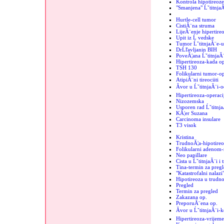
Kontrola hipotireoze
"Smanjena" Ĺˇtitnja
Hurtle-cell tumor
CistiĂ¨na struma
LijeĂ¨enje hipertire
Upit iz Ĺ vedske
Tumor ĹˇtitnjaĂ¨e-
DrĹľavljanin BIH
PoveĂ¦ana ĹˇtitnjaĂ
Hipertireoza-kada op
TSH 130
Folikularni tumor-op
AtipiĂ¨ni tireociiti
Ăvor u ĹˇtitnjaĂ¨i-o
Hipertireoza-operaci
Nizozemska
Usporen rad Ĺˇtitnj
KĂ¦er Suzana
Carcinoma insulare
T3 visok
Kristina
TrudnoĂ¦a-hipotireo
Folikularni adenom-r
Neo papillare
Cista u ĹˇtitnjaĂ¨i i
Tina-termin za pregl
"Katastrofalni nalazi"
Hipotireoza u trudno
Pregled
Termin za pregled
Zakazana op.
PreporuĂ¨ena op.
Ăvor u ĹˇtitnjaĂ¨i-
Hipertireoza-vrijeme