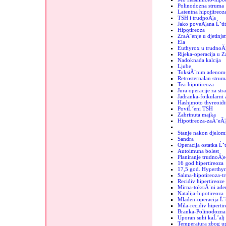
Polinodozna struma
Latentna hipotiireoz
TSH i trudnoĂ¦a
Jako poveĂ¦ana Ĺˇtit
Hipotireoza
ZraĂ¨enje u djetinjs
Ela
Euthyrox u trudnoĂ¦
Rijeka-operacija u 
Nadoknada kalcija
Ljube
ToksiĂ¨nim adenom-
Retrosternalan strum
Tea-hipotireoza
Jura operacije za str
Jadranka-foikularni
Hashimoto thyreoidit
PoviĹˇeni TSH
Zabrinuta majka
Hipotireoza-zaĂ¨eĂ¦
Stanje nakon djelomi
Sandra
Operacija ostatka Ĺˇt
Autoimuna bolest
Planiranje trudnoĂ¦e
16 god hipertireoza
17,5 god. Hyperthyr
Salma-hipotireoza-t
Recidiv hipertireoze
Mirna-toksiĂ¨ni ad
Natalija-hipotireoza
Mladen-operacija Ĺˇt
Mila-recidiv hipertir
Branka-Polinodozna 
Uporan suhi kaĹˇalj
Temperatura zbog up