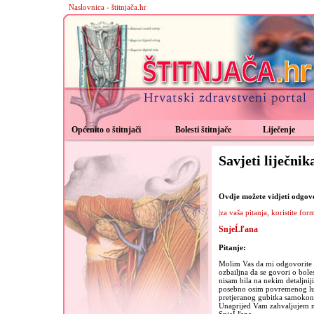
Naslovnica - štitnjača.hr
Općenito o štitnjači
Bolesti štitnjače
Liječenje
Savjeti liječnik
Ovdje možete vidjeti odgovor
|za vaša pitanja, koristite for
SnjeĹľana
Pitanje:
Molim Vas da mi odgovorite da
ozbailjna da se govori o bole
nisam bila na nekim detaljni
posebno osim povremenog lu
pretjeranog gubitka samokont
Unaprijed Vam zahvaljujem na