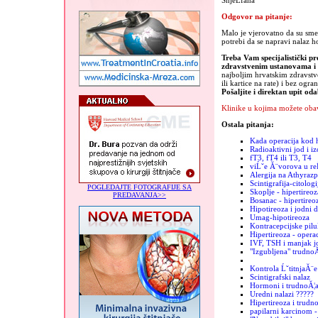
SnjeĹľana
Odgovor na pitanje:
Malo je vjerovatno da su sme
potrebi da se napravi nalaz h
Treba Vam specijalistički pr
zdravstvenim ustanovama 
najboljim hrvatskim zdravst
ili kartice na rate) i bez ogra
Pošaljite i direktan upit od
Klinike u kojima možete obav
Ostala pitanja:
Kada operacija kod h
Radioaktivni jod i iz
fT3, fT4 ili T3, T4
viĹˇe Ă¨vorova u re
Alergija na Athyrazp
Scintigrafija-citologi
POGLEDAJTE FOTOGRAFIJE SA
Skoplje - hipertireoz
PREDAVANJA>>
Bosanac - hipertireo
Hipotireoza i jodni 
Umag-hipotireoza
Kontracepcijske pilu
Hipertireoza - operac
IVF, TSH i manjak j
"Izgubljena" trudno
Kontrola ĹˇtitnjaĂ¨e
Scintigrafski nalaz
Hormoni i trudnoĂ¦
Uredni nalazi ?????
Hipertireoza i trudn
papilarni karcinom -