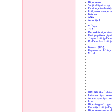
Hipotireoza
Sanjin-Hipotireoza
Planiranje trudnoĂ¦e
Euthyreosis suspecta
Kristina
ANA
Antonija J.
ViĹˇnja
TEA
Radioaktivni jod-tr
Postoperativna hipot
Tumor ĹˇtitnjaĂ¨e u 
RoĂ°ena bez Ĺˇtitnj
Karmen (USA)
Usporen rad Ĺˇtitnj
MILA
ORL Klinika Ĺ alata
Latentna hipertireoz
Amenoreja-hipertire
Lina
Hipertirepza-10 godi
Punkcija ĹˇtitnjaĂ¨e
Hipotireoza-trudnoĂ