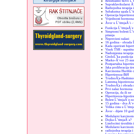
Rezidualno tkivo Ĺˇt
Supraklavikularni Ă¨
Radiojodna terapija 
Subakutna upala Ĺˇt
Operacija hipertireo
Vrijednosti hormona 
Ăvor u ĹˇtitnjaĂ¨i -
Funkcija ĹˇtitnjaĂ¨e
Simptomi bolesti Ĺˇti
pitanja
Neprecizni nalazi
16 godina - obrada Ĺ
Kada operirati hiper
Visok TSH - supstituc
Nadomjesna terapija 
CitoloĹˇka punkcija -
Marko-Ă¨vor 25 m
Postpartalna hipertir
Jaka proliferacija tir
Karcinoma Hurthle c
Hipertireoza-BiH
TrudnoĂ¦a-Hashimo
Latentna hipotireoz
TrudnoĂ¦a i obrada 
Prvi nalaz hormona
Operacija, da ili ne
Hipertireoza-hipotir
Bolest ĹˇtitnjaĂ¨e-n
15 godina - dva Ă¨vo
Velika cista u Ĺˇtitn
Ăvor - dijete 10 god
Medularni karcinom
Dojka-ĹˇtitnjaĂ¨a?
Limfocitni tiroiditis
Medularni karcinom u
radiojodna terapija i