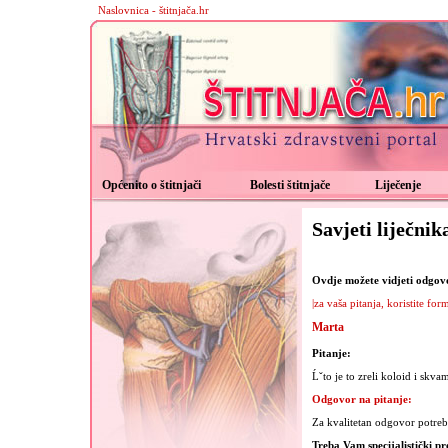
Naslovnica - štitnjača.hr
Općenito o štitnjači
Bolesti štitnjače
Liječenje
Savjeti liječnik
Ovdje možete vidjeti odgovor
|za vaša pitanja, koristite for
Marta
Pitanje:
Ĺˇto je to zreli koloid i skva
Odgovor na pitanje:
Za kvalitetan odgovor potrebn
Treba Vam specijalistički pr