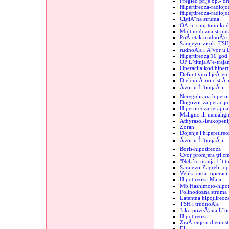
Pregled prije op.- d
Hipertireoza-radiojo
Hipertireoza-radiojod
CistiĂ¨na struma
OĂ¨ni simptomi kod 
Multinodozna strum
PoĂ¨etak trudnoĂ¦e-
Sarajevo-visoki TSH
rudnoĂ¦a i Ă¨vor u Ĺ
Hipertireoza 10 god
OP ĹˇtitnjaĂ¨e-trajan
Operacija kod hipert
Definitivno lijeĂ¨enj
DjelomiĂ¨no cistiĂ¨n
Ăvor u ĹˇtitnjaĂ¨i
Neregulirana hiperti
Dogovor za peraciju 
Hipertireoza-terapij
Maligno ili nemalign
Athyrasol-leukopeni
Zoran
Dojenje i hiperetireo
Ăvor u ĹˇtitnjaĂ¨i
Boris-hipotireoza
Cvor promjera tri c
"NeĹˇto manja Ĺˇtit
Sarajevo-Zagreb- op
Velika cista- operaci
Hipotireoza-Maja
Mb Hashimoto-hipoti
Polinodozna struma
Latentna hipotiireoz
TSH i trudnoĂ¦a
Jako poveĂ¦ana Ĺˇtit
Hipotireoza
ZraĂ¨enje u djetinjs
Ela