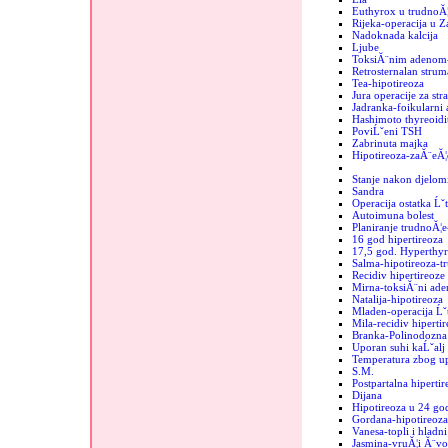
Euthyrox u trudnoĂ¦
Rijeka-operacija u 
Nadoknada kalcija
Ljube
ToksiĂ¨nim adenom-
Retrosternalan strum
Tea-hipotireoza
Jura operacije za str
Jadranka-foikularni
Hashimoto thyreoidit
PoviĹˇeni TSH
Zabrinuta majka
Hipotireoza-zaĂ¨eĂ¦
Stanje nakon djelomi
Sandra
Operacija ostatka Ĺˇt
Autoimuna bolest
Planiranje trudnoĂ¦e
16 god hipertireoza
17,5 god. Hyperthyr
Salma-hipotireoza-t
Recidiv hipertireoze
Mirna-toksiĂ¨ni ad
Natalija-hipotireoza
Mladen-operacija Ĺˇt
Mila-recidiv hipertir
Branka-Polinodozna 
Uporan suhi kaĹˇalj
Temperatura zbog up
S.M.
Postpartalna hipertir
Dijana
Hipotireoza u 24 go
Gordana-hipotireoza
Vanesa-topli i hladn
Jasmina-vruĂ¦i Ă¨vo