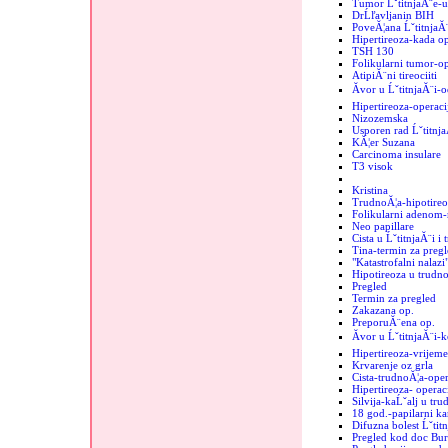
Tumor ĹˇtitnjaĂ¨e-
DrĹľavljanin BIH
PoveĂ¦ana ĹˇtitnjaĂ
Hipertireoza-kada op
TSH 130
Folikularni tumor-op
AtipiĂ¨ni tireociiti
Ăvor u ĹˇtitnjaĂ¨i-o
Hipertireoza-operaci
Nizozemska
Usporen rad Ĺˇtitnj
KĂ¦er Suzana
Carcinoma insulare
T3 visok
Kristina
TrudnoĂ¦a-hipotireo
Folikularni adenom-r
Neo papillare
Cista u ĹˇtitnjaĂ¨i i
Tina-termin za pregl
"Katastrofalni nalazi"
Hipotireoza u trudno
Pregled
Termin za pregled
Zakazana op.
PreporuĂ¨ena op.
Ăvor u ĹˇtitnjaĂ¨i-
Hipertireoza-vrijeme
Krvarenje oz grla
Cista-trudnoĂ¦a-oper
Hipertireoza- operac
Silvija-kaĹˇalj u tru
18 god.-papilarni k
Difuzna bolest Ĺˇtit
Pregled kod doc Bur