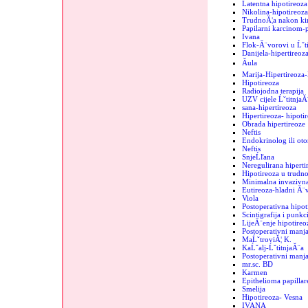
Latentna hipotireoza
Nikolina-hipotireoza
TrudnoĂ¦a nakon kir
Papilarni karcinom-
Ivana
Flok-Ă¨vorovi u Ĺˇti
Danijela-hipertireoz
Ăula
Marija-Hipertireoz
Hipotireoza
Radiojodna terapija
UZV cijele ĹˇtitnjaĂ
sana-hipertireoza
Hipertireoza- hipoti
Obrada hipertireoze
Neftis
Endokrinolog ili oto
Neftis
SnjeĹľana
Neregulirana hipertir
Hipotireoza u trudno
Minimalna invazivna
Eutireoza-hladni Ă¨
Viola
Postoperativna hipot
Scintigrafija i punkc
LijeĂ¨enje hipotireo
Postoperativni manja
MaĹˇtroviĂ¦ K.
KaĹˇalj-ĹˇtitnjaĂ¨a
Postoperativni manjak
mr.sc. BD
Karmen
Epithelioma papillar
Smelija
Hipotireoza- Vesna
IVANA