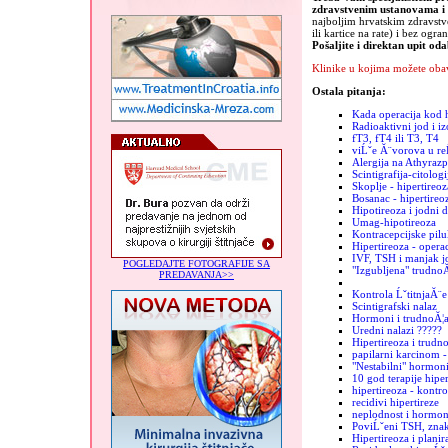
zdravstvenim ustanovama 
najboljim hrvatskim zdravst
ili kartice na rate) i bez ogra
Pošaljite i direktan upit od
Klinike u kojima možete obav
Ostala pitanja:
Kada operacija kod h
Radioaktivni jod i iz
fT3, fT4 ili T3, T4
viĹˇe Ă¨vorova u re
Alergija na Athyrazp
Scintigrafija-citologi
Skoplje - hipertireoz
Bosanac - hipertireo
Hipotireoza i jodni 
Umag-hipotireoza
Kontracepcijske pilu
Hipertireoza - operac
IVF, TSH i manjak j
POGLEDAJTE FOTOGRAFIJE SA
"Izgubljena" trudno
PREDAVANJA>>
Kontrola ĹˇtitnjaĂ¨e
Scintigrafski nalaz
Hormoni i trudnoĂ¦
Uredni nalazi ?????
Hipertireoza i trudn
papilarni karcinom -
"Nestabilni" hormon
10 god terapije hiper
hipertireoza - kontro
recidivi hipertireze
neplodnost i hormoni
PoviĹˇeni TSH, znak
Hipertireoza i plani