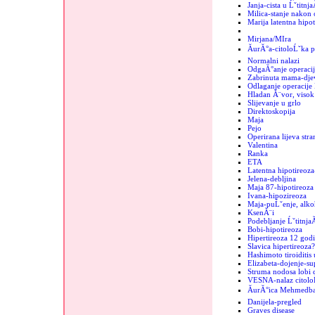
Janja-cista u Ĺˇtitnja
Milica-stanje nakon 
Marija latentna hipot
Mirjana/MIra
ĂurĂ°a-citoloĹˇka p
Normalni nalazi
OdgaĂ°anje operacij
Zabrinuta mama-dje
Odlaganje operacije 
Hladan Ă¨vor, visok 
Slijevanje u grlo
Direktoskopija
Maja
Pejo
Operirana lijeva stra
Valentina
Ranka
ETA
Latentna hipotireoza
Jelena-debljina
Maja 87-hipotireoza
Ivana-hipozireoza
Maja-puĹˇenje, alko
KsenĂ¨i
Podebljanje Ĺˇtitnja
Bobi-hipotireoza
Hipertireoza 12 godi
Slavica hipertireoza?
Hashimoto tiroiditis 
Elizabeta-dojenje-sup
Struma nodosa lobi d
VESNA-nalaz citolo
ĂurĂ°ica MehmedbaĹ
Danijela-pregled
Graves disease