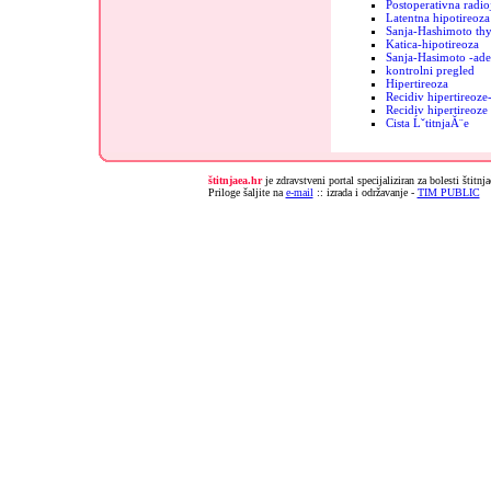
Postoperativna radio
Latentna hipotireoza
Sanja-Hashimoto thy
Katica-hipotireoza
Sanja-Hasimoto -ad
kontrolni pregled
Hipertireoza
Recidiv hipertireoz
Recidiv hipertireoz
Cista ĹˇtitnjaĂ¨e
štitnjaea.hr
je zdravstveni portal specijaliziran za bolesti štitnj
Priloge šaljite na
e-mail
:: izrada i održavanje -
TIM PUBLIC