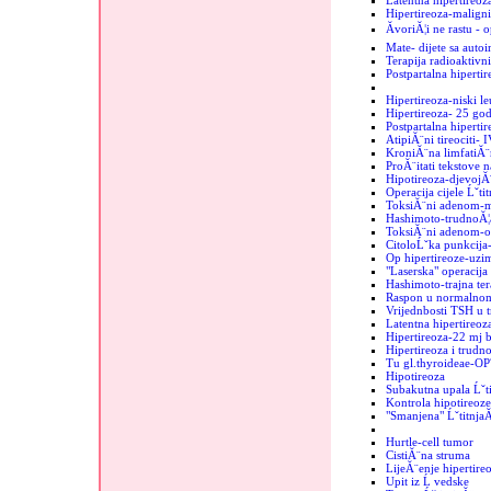
Latentna hipertireoz
Hipertireoza-maligni
ĂvoriĂ¦i ne rastu - 
Mate- dijete sa auto
Terapija radioaktiv
Postpartalna hipertir
Hipertireoza-niski le
Hipertireoza- 25 go
Postpartalna hipertir
AtipiĂ¨ni tireociti- 
KroniĂ¨na limfatiĂ¨
ProĂ¨itati tekstove n
Hipotireoza-djevojĂ
Operacija cijele Ĺˇti
ToksiĂ¨ni adenom-mi
Hashimoto-trudnoĂ¦
ToksiĂ¨ni adenom-o
CitoloĹˇka punkcija-
Op hipertireoze-uzim
"Laserska" operacija 
Hashimoto-trajna ter
Raspon u normalnom
Vrijednbosti TSH u 
Latentna hipertireo
Hipertireoza-22 mj b
Hipertireoza i trudn
Tu gl.thyroideae-OP
Hipotireoza
Subakutna upala Ĺˇt
Kontrola hipotireoze
"Smanjena" Ĺˇtitnja
Hurtle-cell tumor
CistiĂ¨na struma
LijeĂ¨enje hipertire
Upit iz Ĺ vedske