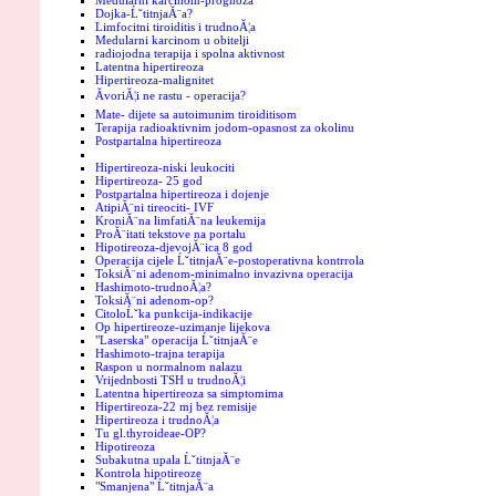
Medularni karcinom-prognoza
Dojka-ĹˇtitnjaĂ¨a?
Limfocitni tiroiditis i trudnoĂ¦a
Medularni karcinom u obitelji
radiojodna terapija i spolna aktivnost
Latentna hipertireoza
Hipertireoza-malignitet
ĂvoriĂ¦i ne rastu - operacija?
Mate- dijete sa autoimunim tiroiditisom
Terapija radioaktivnim jodom-opasnost za okolinu
Postpartalna hipertireoza
Hipertireoza-niski leukociti
Hipertireoza- 25 god
Postpartalna hipertireoza i dojenje
AtipiĂ¨ni tireociti- IVF
KroniĂ¨na limfatiĂ¨na leukemija
ProĂ¨itati tekstove na portalu
Hipotireoza-djevojĂ¨ica 8 god
Operacija cijele ĹˇtitnjaĂ¨e-postoperativna kontrrola
ToksiĂ¨ni adenom-minimalno invazivna operacija
Hashimoto-trudnoĂ¦a?
ToksiĂ¨ni adenom-op?
CitoloĹˇka punkcija-indikacije
Op hipertireoze-uzimanje lijekova
"Laserska" operacija ĹˇtitnjaĂ¨e
Hashimoto-trajna terapija
Raspon u normalnom nalazu
Vrijednbosti TSH u trudnoĂ¦i
Latentna hipertireoza sa simptomima
Hipertireoza-22 mj bez remisije
Hipertireoza i trudnoĂ¦a
Tu gl.thyroideae-OP?
Hipotireoza
Subakutna upala ĹˇtitnjaĂ¨e
Kontrola hipotireoze
"Smanjena" ĹˇtitnjaĂ¨a