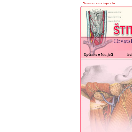
Naslovnica - štitnjača.hr
Općenito o štitnjači
Bol