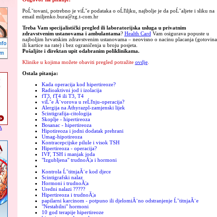
PoĹˇtovani, potrebno je viĹˇe podataka o oĹľiljku, najbolje je da poĹˇaljete i sliku na
email miljenko.bura@zg.t-com.hr
Treba Vam specijalistički pregled ili laboratorijska usluga u privatnim
zdravstvenim ustanovama i ambulantama
?
Health Card
Vam osigurava popuste u
najboljim hrvatskim zdravstvenim ustanovama – neovisno o nacinu placanja (gotovina
ili kartice na rate) i bez ograničenja u broju posjeta.
Pošaljite i direktan upit odabranim poliklinikama.
Klinike u kojima možete obaviti pregled potražite
ovdje
.
Ostala pitanja:
Kada operacija kod hipertireoze?
Radioaktivni jod i izolacija
fT3, fT4 ili T3, T4
viĹˇe Ă¨vorova u reĹľnju-operacija?
Alergija na Athyrazpl-zamjenski lijek
Scintigrafija-citologija
Skoplje - hipertireoza
Bosanac - hipertireoza
A
Hipotireoza i jodni dodatak prehrani
Umag-hipotireoza
Kontracepcijske pilule i visok TSH
Hipertireoza - operacija?
IVF, TSH i manjak joda
"Izgubljena" trudnoĂ¦a i hormoni
Kontrola ĹˇtitnjaĂ¨e kod djece
Scintigrafski nalaz
Hormoni i trudnoĂ¦a
Uredni nalazi ?????
Hipertireoza i trudnoĂ¦a
papilarni karcinom - potpuno ili djelomiĂ¨no odstranjenje ĹˇtitnjaĂ¨e
"Nestabilni" hormoni
10 god terapije hipertireoze