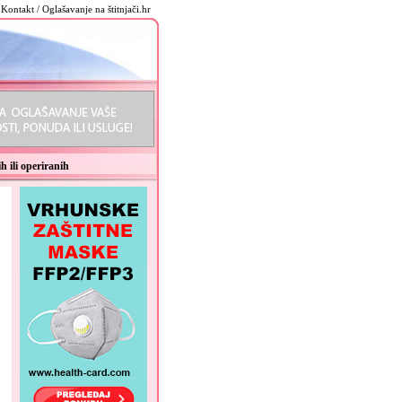
Kontakt / Oglašavanje na štitnjači.hr
h ili operiranih