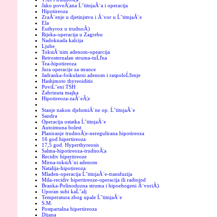
Jako poveĂ¦ana ĹˇtitnjaĂ¨a i operacija
Hipotireoza
ZraĂ¨enje u djetinjstvu i Ă¨vor u ĹˇtitnjaĂ¨e
Ela
Euthyrox u trudnoĂ¦i
Rijeka-operacija u Zagrebu
Nadoknada kalcija
Ljube
ToksiĂ¨nim adenom-opearcija
Retrosternalan struma-tuĹľna
Tea-hipotireoza
Jura operacije za strance
Jadranka-foikularni adenom i raspoloĹľenje
Hashimoto thyreoiditis
PoviĹˇeni TSH
Zabrinuta majka
Hipotireoza-zaĂ¨eĂ¦e
Stanje nakon djelomiĂ¨ne op. ĹˇtitnjaĂ¨e
Sandra
Operacija ostatka ĹˇtitnjaĂ¨e
Autoimuna bolest
Planiranje trudnoĂ¦e-neregulirana hipotireoza
16 god hipertireoza
17,5 god. Hyperthyreosis
Salma-hipotireoza-trudnoĂ¦a
Recidiv hipertireoze
Mirna-toksiĂ¨ni adenom
Natalija-hipotireoza
Mladen-operacija ĹˇtitnjaĂ¨e-transfuzija
Mila-recidiv hipertireoze-operacija ili radiojod
Branka-Polinodozna struma i hipoehogeni Ă¨voriĂ¦i
Uporan suhi kaĹˇalj
Temperatura zbog upale ĹˇtitnjaĂ¨e
S.M.
Postpartalna hipertireoza
Dijana