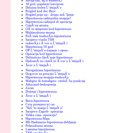
Silvija-kaĹˇalj u trudnoĂ¦i
18 god.-papilarni karcinom
Difuzna bolest ĹˇtitnjaĂ¨e
Pregled kod doc Bure
Pregled prije op.- drugo miĹˇljenje
Hipertireoza-radiojodna terapija?
Hipertireoza-radiojod ili operacija
CistiĂ¨na struma
OĂ¨ni simptomi kod hipertireoze
Multinodozna struma
PoĂ¨etak trudnoĂ¦e-hipoteireoza
Sarajevo-visoki TSH
rudnoĂ¦a i Ă¨vor u ĹˇtitnjaĂ¨i
Hipertireoza 10 god
OP ĹˇtitnjaĂ¨e-trajanje i cijena
Operacija kod hipertireoze
Definitivno lijeĂ¨enje hipertireoze
DjelomiĂ¨no cistiĂ¨ni Ă¨vor u ĹˇtitnjaĂ¨i
Ăvor u ĹˇtitnjaĂ¨i
Neregulirana hipertireoza
Dogovor za peraciju ĹˇtitnjaĂ¨e
Hipertireoza-terapija-trudnoĂ¦a
Maligno ili nemaligno- citoloĹˇka punkcija
Athyrasol-leukopenija
Zoran
Dojenje i hiperetireoza
Ăvor u ĹˇtitnjaĂ¨i
Boris-hipotireoza
Cvor promjera tri cm
"NeĹˇto manja ĹˇtitnjaĂ¨a"
Sarajevo-Zagreb- operacija
Velika cista- operacija?
Hipotireoza-Maja
Mb Hashimoto-hipotireoza-debljanje
Polinodozna struma
Latentna hipotiireoza
TSH i trudnoĂ¦a