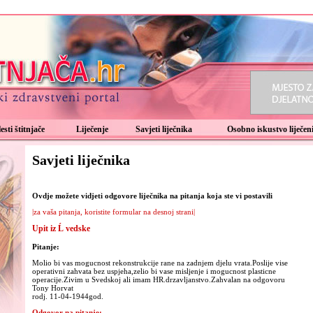
esti štitnjače
Liječenje
Savjeti liječnika
Osobno iskustvo liječeni
Savjeti liječnika
Ovdje možete vidjeti odgovore liječnika na pitanja koja ste vi postavili
|za vaša pitanja, koristite formular na desnoj strani|
Upit iz Ĺ vedske
Pitanje:
Molio bi vas mogucnost rekonstrukcije rane na zadnjem djelu vrata.Poslije vise
operativni zahvata bez uspjeha,zelio bi vase misljenje i mogucnost plasticne
operacije.Zivim u Svedskoj ali imam HR.drzavljanstvo.Zahvalan na odgovoru
Tony Horvat
rodj. 11-04-1944god.
Odgovor na pitanje: