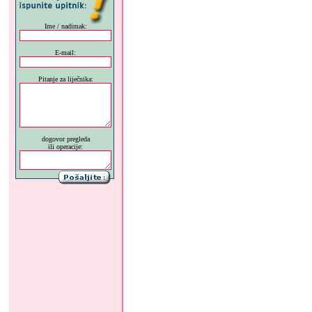
Ime / nadimak:
E-mail:
Pitanje za liječnika:
dogovor pregleda
ili operacije: