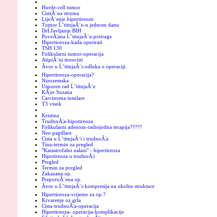
Hurtle-cell tumor
CistiĂ¨na struma
LijeĂ¨enje hipertireoze
Tumor ĹˇtitnjaĂ¨e-u jednom danu
DrĹľavljanin BIH
PoveĂ¦ana ĹˇtitnjaĂ¨a-pretrage
Hipertireoza-kada operirati
TSH 130
Folikularni tumor-operacija
AtipiĂ¨ni tireociiti
Ăvor u ĹˇtitnjaĂ¨i-odluka o operaciji
Hipertireoza-operacija?
Nizozemska
Usporen rad ĹˇtitnjaĂ¨e
KĂ¦er Suzana
Carcinoma insulare
T3 visok
Kristina
TrudnoĂ¦a-hipotireoza
Folikularni adenom-radiojodna terapija?????
Neo papillare
Cista u ĹˇtitnjaĂ¨i i trudnoĂ¦a
Tina-termin za pregled
"Katastrofalni nalazi" - hipertireoza
Hipotireoza u trudnoĂ¦i
Pregled
Termin za pregled
Zakazana op.
PreporuĂ¨ena op.
Ăvor u ĹˇtitnjaĂ¨i-kompresija na okolne strukture
Hipertireoza-vrijeme za op.?
Krvarenje oz grla
Cista-trudnoĂ¦a-operacija
Hipertireoza- operacija-komplikacije