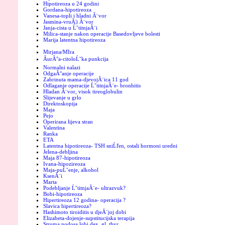
Hipotireoza u 24 godini
Gordana-hipotireoza
Vanesa-topli i hladni Ă¨vor
Jasmina-vruĂ¦i Ă¨vor
Janja-cista u ĹˇtitnjaĂ¨i
Milica-stanje nakon operacije Basedovljeve bolesti
Marija latentna hipotireoza
Mirjana/MIra
ĂurĂ°a-citoloĹˇka punkcija
Normalni nalazi
OdgaĂ°anje operacije
Zabrinuta mama-djevojĂ¨ica 11 god
Odlaganje operacije ĹˇtitnjaĂ¨e- bronhitis
Hladan Ă¨vor, visok tireoglobulin
Slijevanje u grlo
Direktoskopija
Maja
Pejo
Operirana lijeva stran
Valentina
Ranka
ETA
Latentna hipotireoza- TSH sniĹľen, ostali hormoni uredni
Jelena-debljina
Maja 87-hipotireoza
Ivana-hipozireoza
Maja-puĹˇenje, alkohol
KsenĂ¨i
Marta
Podebljanje ĹˇtitnjaĂ¨e- ultrazvuk?
Bobi-hipotireoza
Hipertireoza 12 godina- operacija ?
Slavica hipertireoza?
Hashimoto tiroiditis u djeĂ¨joj dobi
Elizabeta-dojenje-supstitucijska terapija
Struma nodosa lobi dex. gl. thyr.