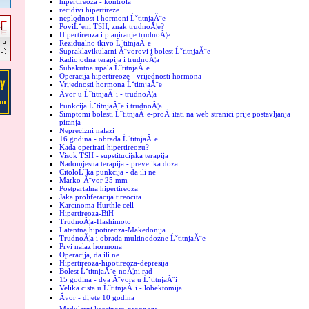
hipertireoza - kontrola
recidivi hipertireze
neplodnost i hormoni ĹˇtitnjaĂ¨e
PoviĹˇeni TSH, znak trudnoĂ¦e?
Hipertireoza i planiranje trudnoĂ¦e
Rezidualno tkivo ĹˇtitnjaĂ¨e
Supraklavikularni Ă¨vorovi i bolest ĹˇtitnjaĂ¨e
Radiojodna terapija i trudnoĂ¦a
Subakutna upala ĹˇtitnjaĂ¨e
Operacija hipertireoze - vrijednosti hormona
Vrijednosti hormona ĹˇtitnjaĂ¨e
Ăvor u ĹˇtitnjaĂ¨i - trudnoĂ¦a
Funkcija ĹˇtitnjaĂ¨e i trudnoĂ¦a
Simptomi bolesti ĹˇtitnjaĂ¨e-proĂ¨itati na web stranici prije postavljanja
pitanja
Neprecizni nalazi
16 godina - obrada ĹˇtitnjaĂ¨e
Kada operirati hipertireozu?
Visok TSH - supstitucijska terapija
Nadomjesna terapija - prevelika doza
CitoloĹˇka punkcija - da ili ne
Marko-Ă¨vor 25 mm
Postpartalna hipertireoza
Jaka proliferacija tireocita
Karcinoma Hurthle cell
Hipertireoza-BiH
TrudnoĂ¦a-Hashimoto
Latentna hipotireoza-Makedonija
TrudnoĂ¦a i obrada multinodozne ĹˇtitnjaĂ¨e
Prvi nalaz hormona
Operacija, da ili ne
Hipertireoza-hipotireoza-depresija
Bolest ĹˇtitnjaĂ¨e-noĂ¦ni rad
15 godina - dva Ă¨vora u ĹˇtitnjaĂ¨i
Velika cista u ĹˇtitnjaĂ¨i - lobektomija
Ăvor - dijete 10 godina