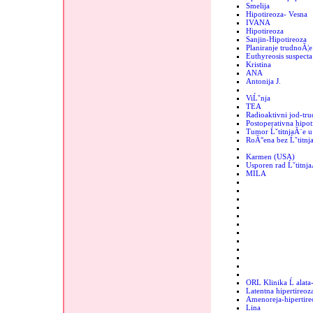
Smelija
Hipotireoza- Vesna
IVANA
Hipotireoza
Sanjin-Hipotireoza
Planiranje trudnoĂ¦e
Euthyreosis suspecta
Kristina
ANA
Antonija J.
ViĹˇnja
TEA
Radioaktivni jod-tr
Postoperativna hipot
Tumor ĹˇtitnjaĂ¨e u 
RoĂ°ena bez Ĺˇtitnj
Karmen (USA)
Usporen rad Ĺˇtitnj
MILA
ORL Klinika Ĺ alata
Latentna hipertireoz
Amenoreja-hipertire
Lina