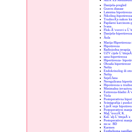
ĂurĂ°ica MehmedbaĹ
Danijela-pregled
Graves disease
Latentna hipotireoza
Nikolina-hipotireoza
TrudnoĂ¦a nakon kir
Papilarni karcinom-
Ivana
Flok-Ă¨vorovi u Ĺˇti
Danijela-hipertireoz
Ăula
Marija-Hipertireoz
Hipotireoza
Radiojodna terapija
UZV cijele ĹˇtitnjaĂ
sana-hipertireoza
Hipertireoza- hipoti
Obrada hipertireoze
Neftis
Endokrinolog ili oto
Neftis
SnjeĹľana
Neregulirana hipertir
Hipotireoza u trudno
Minimalna invazivna
Eutireoza-hladni Ă¨
Viola
Postoperativna hipot
Scintigrafija i punkc
LijeĂ¨enje hipotireo
Postoperativni manja
MaĹˇtroviĂ¦ K.
KaĹˇalj-ĹˇtitnjaĂ¨a
Postoperativni manjak
mr.sc. BD
Karmen
Epithelioma papillar