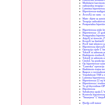
Limfocitni tiroiditis
Medularni karcinom u
radiojodna terapija i
Latentna hipertireoz
Hipertireoza-maligni
ĂvoriĂ¦i ne rastu - 
Mate- dijete sa auto
Terapija radioaktiv
Postpartalna hipertir
Hipertireoza-niski le
Hipertireoza- 25 go
Postpartalna hipertir
AtipiĂ¨ni tireociti- 
KroniĂ¨na limfatiĂ¨
ProĂ¨itati tekstove n
Hipotireoza-djevojĂ
Operacija cijele Ĺˇti
ToksiĂ¨ni adenom-mi
Hashimoto-trudnoĂ¦
ToksiĂ¨ni adenom-o
CitoloĹˇka punkcija-
Op hipertireoze-uzim
"Laserska" operacija 
Hashimoto-trajna ter
Raspon u normalnom
Vrijednbosti TSH u 
Latentna hipertireo
Hipertireoza-22 mj b
Hipertireoza i trudn
Tu gl.thyroideae-OP
Hipotireoza
Subakutna upala Ĺˇt
Kontrola hipotireoze
"Smanjena" Ĺˇtitnja
Hurtle-cell tumor