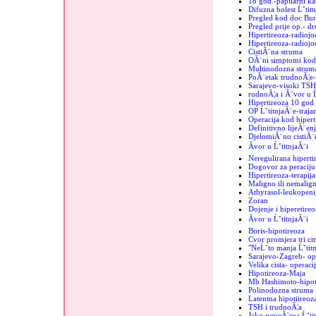
18 god.-papilarni k
Difuzna bolest Ĺˇtit
Pregled kod doc Bur
Pregled prije op.- d
Hipertireoza-radiojo
Hipertireoza-radiojod
CistiĂ¨na struma
OĂ¨ni simptomi kod 
Multinodozna strum
PoĂ¨etak trudnoĂ¦e-
Sarajevo-visoki TSH
rudnoĂ¦a i Ă¨vor u Ĺ
Hipertireoza 10 god
OP ĹˇtitnjaĂ¨e-trajan
Operacija kod hipert
Definitivno lijeĂ¨enj
DjelomiĂ¨no cistiĂ¨n
Ăvor u ĹˇtitnjaĂ¨i
Neregulirana hiperti
Dogovor za peraciju 
Hipertireoza-terapij
Maligno ili nemalign
Athyrasol-leukopeni
Zoran
Dojenje i hiperetireo
Ăvor u ĹˇtitnjaĂ¨i
Boris-hipotireoza
Cvor promjera tri c
"NeĹˇto manja Ĺˇtit
Sarajevo-Zagreb- op
Velika cista- operaci
Hipotireoza-Maja
Mb Hashimoto-hipoti
Polinodozna struma
Latentna hipotiireoz
TSH i trudnoĂ¦a
Jako poveĂ¦ana Ĺˇtit