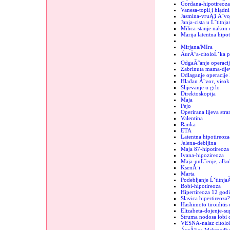
Gordana-hipotireoza
Vanesa-topli i hladn
Jasmina-vruĂ¦i Ă¨vo
Janja-cista u Ĺˇtitnja
Milica-stanje nakon 
Marija latentna hipot
Mirjana/MIra
ĂurĂ°a-citoloĹˇka p
OdgaĂ°anje operacij
Zabrinuta mama-dje
Odlaganje operacije 
Hladan Ă¨vor, visok 
Slijevanje u grlo
Direktoskopija
Maja
Pejo
Operirana lijeva stra
Valentina
Ranka
ETA
Latentna hipotireoza
Jelena-debljina
Maja 87-hipotireoza
Ivana-hipozireoza
Maja-puĹˇenje, alko
KsenĂ¨i
Marta
Podebljanje Ĺˇtitnja
Bobi-hipotireoza
Hipertireoza 12 godi
Slavica hipertireoza?
Hashimoto tiroiditis 
Elizabeta-dojenje-sup
Struma nodosa lobi d
VESNA-nalaz citolo