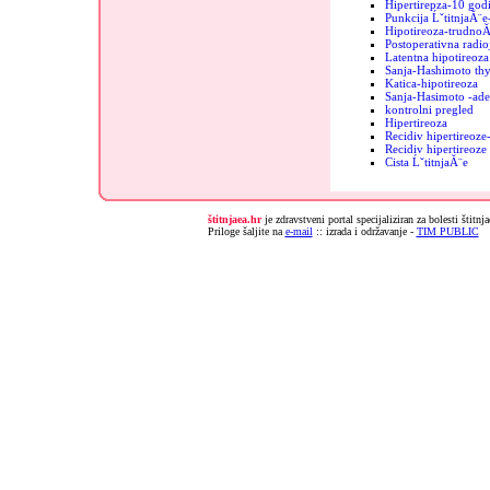
Hipertirepza-10 godi
Punkcija ĹˇtitnjaĂ¨e
Hipotireoza-trudnoĂ
Postoperativna radio
Latentna hipotireoza
Sanja-Hashimoto thy
Katica-hipotireoza
Sanja-Hasimoto -ad
kontrolni pregled
Hipertireoza
Recidiv hipertireoz
Recidiv hipertireoz
Cista ĹˇtitnjaĂ¨e
štitnjaea.hr
je zdravstveni portal specijaliziran za bolesti štitnj
Priloge šaljite na
e-mail
:: izrada i održavanje -
TIM PUBLIC