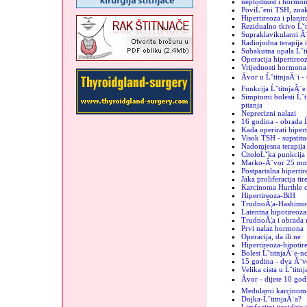
neplodnost i hormoni
PoviĹˇeni TSH, znak
Hipertireoza i plani
Rezidualno tkivo Ĺˇt
Supraklavikularni Ă¨
Radiojodna terapija 
Subakutna upala Ĺˇt
Operacija hipertireo
Vrijednosti hormona 
Ăvor u ĹˇtitnjaĂ¨i -
Funkcija ĹˇtitnjaĂ¨e
Simptomi bolesti Ĺˇti
pitanja
Neprecizni nalazi
16 godina - obrada Ĺ
Kada operirati hiper
Visok TSH - supstituc
Nadomjesna terapija 
CitoloĹˇka punkcija -
Marko-Ă¨vor 25 m
Postpartalna hipertir
Jaka proliferacija tir
Karcinoma Hurthle c
Hipertireoza-BiH
TrudnoĂ¦a-Hashimo
Latentna hipotireoz
TrudnoĂ¦a i obrada 
Prvi nalaz hormona
Operacija, da ili ne
Hipertireoza-hipotir
Bolest ĹˇtitnjaĂ¨e-n
15 godina - dva Ă¨vo
Velika cista u Ĺˇtitn
Ăvor - dijete 10 god
Medularni karcinom
Dojka-ĹˇtitnjaĂ¨a?