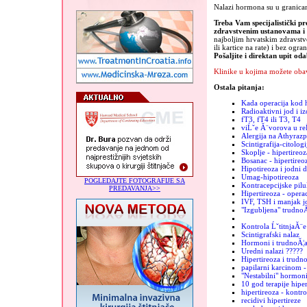
Nalazi hormona su u granica
Treba Vam specijalistički pr
zdravstvenim ustanovama 
najboljim hrvatskim zdravst
ili kartice na rate) i bez ogra
Pošaljite i direktan upit od
Klinike u kojima možete obav
Ostala pitanja:
Kada operacija kod h
Radioaktivni jod i iz
fT3, fT4 ili T3, T4
viĹˇe Ă¨vorova u re
Alergija na Athyrazp
Scintigrafija-citologi
Skoplje - hipertireoz
Bosanac - hipertireo
Hipotireoza i jodni 
Umag-hipotireoza
POGLEDAJTE FOTOGRAFIJE SA
Kontracepcijske pilu
PREDAVANJA>>
Hipertireoza - operac
IVF, TSH i manjak j
"Izgubljena" trudno
Kontrola ĹˇtitnjaĂ¨e
Scintigrafski nalaz
Hormoni i trudnoĂ¦
Uredni nalazi ?????
Hipertireoza i trudn
papilarni karcinom -
"Nestabilni" hormon
10 god terapije hiper
hipertireoza - kontro
recidivi hipertireze