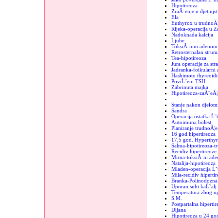
Hipotireoza
ZraĂ¨enje u djetinjs
Ela
Euthyrox u trudnoĂ¦
Rijeka-operacija u 
Nadoknada kalcija
Ljube
ToksiĂ¨nim adenom-
Retrosternalan strum
Tea-hipotireoza
Jura operacije za str
Jadranka-foikularni
Hashimoto thyreoidit
PoviĹˇeni TSH
Zabrinuta majka
Hipotireoza-zaĂ¨eĂ¦
Stanje nakon djelomi
Sandra
Operacija ostatka Ĺˇt
Autoimuna bolest
Planiranje trudnoĂ¦e
16 god hipertireoza
17,5 god. Hyperthyr
Salma-hipotireoza-t
Recidiv hipertireoze
Mirna-toksiĂ¨ni ad
Natalija-hipotireoza
Mladen-operacija Ĺˇt
Mila-recidiv hipertir
Branka-Polinodozna 
Uporan suhi kaĹˇalj
Temperatura zbog up
S.M.
Postpartalna hipertir
Dijana
Hipotireoza u 24 go