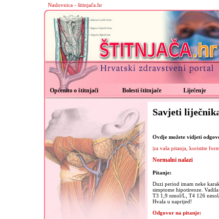
Naslovnica - štitnjača.hr
Općenito o štitnjači
Bolesti štitnjače
Liječenje
Savjeti liječnik
Ovdje možete vidjeti odgovor
|za vaša pitanja, koristite for
Normalni nalazi
Pitanje:
Duzi period imam neke karakte
simptome hipotireoze. Vadila
T3 1,9 nmol/L, T4 126 nmol/L
Hvala u naprijed!
Odgovor na pitanje: