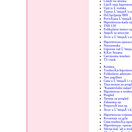
CistiĂ¨na struma
LijeĂ¨enje hipertire
Upit iz Ĺ vedske
Tumor ĹˇtitnjaĂ¨e-
DrĹľavljanin BIH
PoveĂ¦ana ĹˇtitnjaĂ
Hipertireoza-kada op
TSH 130
Folikularni tumor-op
AtipiĂ¨ni tireociiti
Ăvor u ĹˇtitnjaĂ¨i-o
Hipertireoza-operaci
Nizozemska
Usporen rad Ĺˇtitnj
KĂ¦er Suzana
Carcinoma insulare
T3 visok
Kristina
TrudnoĂ¦a-hipotireo
Folikularni adenom-r
Neo papillare
Cista u ĹˇtitnjaĂ¨i i
Tina-termin za pregl
"Katastrofalni nalazi"
Hipotireoza u trudno
Pregled
Termin za pregled
Zakazana op.
PreporuĂ¨ena op.
Ăvor u ĹˇtitnjaĂ¨i-
Hipertireoza-vrijeme
Krvarenje oz grla
Cista-trudnoĂ¦a-oper
Hipertireoza- operac
Silvija-kaĹˇalj u tru