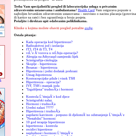
Treba Vam specijalistički pregled ili laboratorijska usluga u privatnim
zdravstvenim ustanovama i ambulantama
?
Health Card
Vam osigurava popuste u
najboljim hrvatskim zdravstvenim ustanovama – neovisno o nacinu placanja (gotovina
ili kartice na rate) i bez ograničenja u broju posjeta.
Pošaljite i direktan upit odabranim poliklinikama.
Klinike u kojima možete obaviti pregled potražite
ovdje
.
Ostala pitanja:
Kada operacija kod hipertireoze?
Radioaktivni jod i izolacija
fT3, fT4 ili T3, T4
viĹˇe Ă¨vorova u reĹľnju-operacija?
Alergija na Athyrazpl-zamjenski lijek
Scintigrafija-citologija
Skoplje - hipertireoza
Bosanac - hipertireoza
Hipotireoza i jodni dodatak prehrani
Umag-hipotireoza
Kontracepcijske pilule i visok TSH
A
Hipertireoza - operacija?
IVF, TSH i manjak joda
"Izgubljena" trudnoĂ¦a i hormoni
Kontrola ĹˇtitnjaĂ¨e kod djece
Scintigrafski nalaz
Hormoni i trudnoĂ¦a
Uredni nalazi ?????
Hipertireoza i trudnoĂ¦a
papilarni karcinom - potpuno ili djelomiĂ¨no odstranjenje ĹˇtitnjaĂ¨e
"Nestabilni" hormoni
10 god terapije hipertireoze
hipertireoza - kontrola
recidivi hipertireze
neplodnost i hormoni ĹˇtitnjaĂ¨e