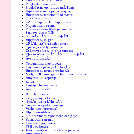
Difuzna bolest ĹˇtitnjaĂ¨e
Pregled kod doc Bure
Pregled prije op.- drugo miĹˇljenje
Hipertireoza-radiojodna terapija?
Hipertireoza-radiojod ili operacija
CistiĂ¨na struma
OĂ¨ni simptomi kod hipertireoze
Multinodozna struma
PoĂ¨etak trudnoĂ¦e-hipoteireoza
Sarajevo-visoki TSH
rudnoĂ¦a i Ă¨vor u ĹˇtitnjaĂ¨i
Hipertireoza 10 god
OP ĹˇtitnjaĂ¨e-trajanje i cijena
Operacija kod hipertireoze
Definitivno lijeĂ¨enje hipertireoze
DjelomiĂ¨no cistiĂ¨ni Ă¨vor u ĹˇtitnjaĂ¨i
Ăvor u ĹˇtitnjaĂ¨i
Neregulirana hipertireoza
Dogovor za peraciju ĹˇtitnjaĂ¨e
Hipertireoza-terapija-trudnoĂ¦a
Maligno ili nemaligno- citoloĹˇka punkcija
Athyrasol-leukopenija
Zoran
Dojenje i hiperetireoza
Ăvor u ĹˇtitnjaĂ¨i
Boris-hipotireoza
Cvor promjera tri cm
"NeĹˇto manja ĹˇtitnjaĂ¨a"
Sarajevo-Zagreb- operacija
Velika cista- operacija?
Hipotireoza-Maja
Mb Hashimoto-hipotireoza-debljanje
Polinodozna struma
Latentna hipotiireoza
TSH i trudnoĂ¦a
Jako poveĂ¦ana ĹˇtitnjaĂ¨a i operacija
Hipotireoza