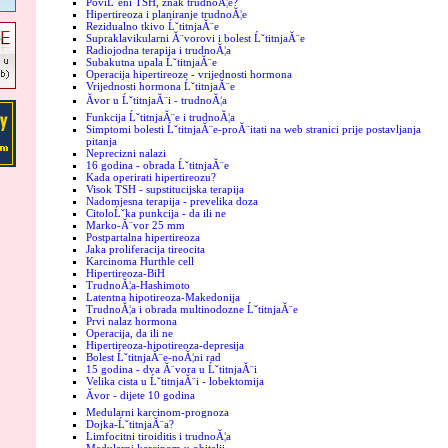
PoviĹˇeni TSH, znak trudnoĂ¦e?
Hipertireoza i planiranje trudnoĂ¦e
Rezidualno tkivo ĹˇtitnjaĂ¨e
Supraklavikularni Ă¨vorovi i bolest ĹˇtitnjaĂ¨e
Radiojodna terapija i trudnoĂ¦a
Subakutna upala ĹˇtitnjaĂ¨e
Operacija hipertireoze - vrijednosti hormona
Vrijednosti hormona ĹˇtitnjaĂ¨e
Ăvor u ĹˇtitnjaĂ¨i - trudnoĂ¦a
Funkcija ĹˇtitnjaĂ¨e i trudnoĂ¦a
Simptomi bolesti ĹˇtitnjaĂ¨e-proĂ¨itati na web stranici prije postavljanja
pitanja
Neprecizni nalazi
16 godina - obrada ĹˇtitnjaĂ¨e
Kada operirati hipertireozu?
Visok TSH - supstitucijska terapija
Nadomjesna terapija - prevelika doza
CitoloĹˇka punkcija - da ili ne
Marko-Ă¨vor 25 mm
Postpartalna hipertireoza
Jaka proliferacija tireocita
Karcinoma Hurthle cell
Hipertireoza-BiH
TrudnoĂ¦a-Hashimoto
Latentna hipotireoza-Makedonija
TrudnoĂ¦a i obrada multinodozne ĹˇtitnjaĂ¨e
Prvi nalaz hormona
Operacija, da ili ne
Hipertireoza-hipotireoza-depresija
Bolest ĹˇtitnjaĂ¨e-noĂ¦ni rad
15 godina - dva Ă¨vora u ĹˇtitnjaĂ¨i
Velika cista u ĹˇtitnjaĂ¨i - lobektomija
Ăvor - dijete 10 godina
Medularni karcinom-prognoza
Dojka-ĹˇtitnjaĂ¨a?
Limfocitni tiroiditis i trudnoĂ¦a