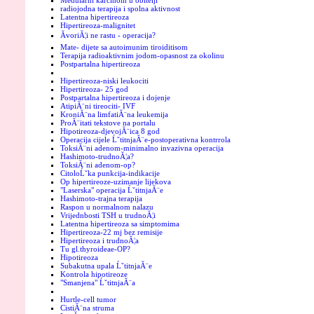
Medularni karcinom u obitelji
radiojodna terapija i spolna aktivnost
Latentna hipertireoza
Hipertireoza-malignitet
ĂvoriĂ¦i ne rastu - operacija?
Mate- dijete sa autoimunim tiroiditisom
Terapija radioaktivnim jodom-opasnost za okolinu
Postpartalna hipertireoza
Hipertireoza-niski leukociti
Hipertireoza- 25 god
Postpartalna hipertireoza i dojenje
AtipiĂ¨ni tireociti- IVF
KroniĂ¨na limfatiĂ¨na leukemija
ProĂ¨itati tekstove na portalu
Hipotireoza-djevojĂ¨ica 8 god
Operacija cijele ĹˇtitnjaĂ¨e-postoperativna kontrrola
ToksiĂ¨ni adenom-minimalno invazivna operacija
Hashimoto-trudnoĂ¦a?
ToksiĂ¨ni adenom-op?
CitoloĹˇka punkcija-indikacije
Op hipertireoze-uzimanje lijekova
"Laserska" operacija ĹˇtitnjaĂ¨e
Hashimoto-trajna terapija
Raspon u normalnom nalazu
Vrijednbosti TSH u trudnoĂ¦i
Latentna hipertireoza sa simptomima
Hipertireoza-22 mj bez remisije
Hipertireoza i trudnoĂ¦a
Tu gl.thyroideae-OP?
Hipotireoza
Subakutna upala ĹˇtitnjaĂ¨e
Kontrola hipotireoze
"Smanjena" ĹˇtitnjaĂ¨a
Hurtle-cell tumor
CistiĂ¨na struma