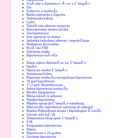
ZraĂ¨enje u djetinjstvu i Ă¨vor u ĹˇtitnjaĂ¨e
Ela
Euthyrox u trudnoĂ¦i
Rijeka-operacija u Zagrebu
Nadoknada kalcija
Ljube
ToksiĂ¨nim adenom-opearcija
Retrosternalan struma-tuĹľna
Tea-hipotireoza
Jura operacije za strance
Jadranka-foikularni adenom i raspoloĹľenje
Hashimoto thyreoiditis
PoviĹˇeni TSH
Zabrinuta majka
Hipotireoza-zaĂ¨eĂ¦e
Stanje nakon djelomiĂ¨ne op. ĹˇtitnjaĂ¨e
Sandra
Operacija ostatka ĹˇtitnjaĂ¨e
Autoimuna bolest
Planiranje trudnoĂ¦e-neregulirana hipotireoza
16 god hipertireoza
17,5 god. Hyperthyreosis
Salma-hipotireoza-trudnoĂ¦a
Recidiv hipertireoze
Mirna-toksiĂ¨ni adenom
Natalija-hipotireoza
Mladen-operacija ĹˇtitnjaĂ¨e-transfuzija
Mila-recidiv hipertireoze-operacija ili radiojod
Branka-Polinodozna struma i hipoehogeni Ă¨voriĂ¦i
Uporan suhi kaĹˇalj
Temperatura zbog upale ĹˇtitnjaĂ¨e
S.M.
Postpartalna hipertireoza
Dijana
Hipotireoza u 24 godini
Gordana-hipotireoza