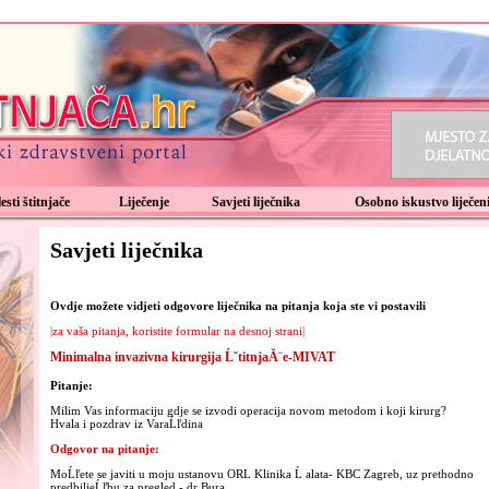
esti štitnjače
Liječenje
Savjeti liječnika
Osobno iskustvo liječeni
Savjeti liječnika
Ovdje možete vidjeti odgovore liječnika na pitanja koja ste vi postavili
|za vaša pitanja, koristite formular na desnoj strani|
Minimalna invazivna kirurgija ĹˇtitnjaĂ¨e-MIVAT
Pitanje:
Milim Vas informaciju gdje se izvodi operacija novom metodom i koji kirurg?
Hvala i pozdrav iz VaraĹľdina
Odgovor na pitanje:
MoĹľete se javiti u moju ustanovu ORL Klinika Ĺ alata- KBC Zagreb, uz prethodno
predbiljeĹľbu za pregled - dr Bura