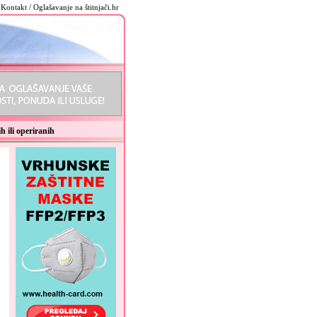
Kontakt / Oglašavanje na štitnjači.hr
h ili operiranih