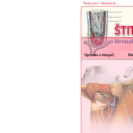
Naslovnica - štitnjača.hr
Općenito o štitnjači
Bol