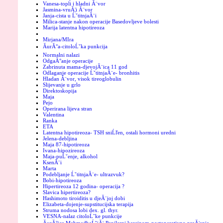
Vanesa-topli i hladni Ă¨vor
Jasmina-vruĂ¦i Ă¨vor
Janja-cista u ĹˇtitnjaĂ¨i
Milica-stanje nakon operacije Basedovljeve bolesti
Marija latentna hipotireoza
Mirjana/MIra
ĂurĂ°a-citoloĹˇka punkcija
Normalni nalazi
OdgaĂ°anje operacije
Zabrinuta mama-djevojĂ¨ica 11 god
Odlaganje operacije ĹˇtitnjaĂ¨e- bronhitis
Hladan Ă¨vor, visok tireoglobulin
Slijevanje u grlo
Direktoskopija
Maja
Pejo
Operirana lijeva stran
Valentina
Ranka
ETA
Latentna hipotireoza- TSH sniĹľen, ostali hormoni uredni
Jelena-debljina
Maja 87-hipotireoza
Ivana-hipozireoza
Maja-puĹˇenje, alkohol
KsenĂ¨i
Marta
Podebljanje ĹˇtitnjaĂ¨e- ultrazvuk?
Bobi-hipotireoza
Hipertireoza 12 godina- operacija ?
Slavica hipertireoza?
Hashimoto tiroiditis u djeĂ¨joj dobi
Elizabeta-dojenje-supstitucijska terapija
Struma nodosa lobi dex. gl. thyr.
VESNA-nalaz citoloĹˇke punkcije