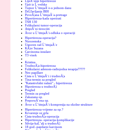
LijeĂ¨enje hipertireoze
Upit iz Ĺ vedske
Tumor ĹˇtitnjaĂ¨e-u jednom danu
DrĹľavljanin BIH
PoveĂ¦ana ĹˇtitnjaĂ¨a-pretrage
Hipertireoza-kada operirati
TSH 130
Folikularni tumor-operacija
AtipiĂ¨ni tireociiti
Ăvor u ĹˇtitnjaĂ¨i-odluka o operaciji
Hipertireoza-operacija?
Nizozemska
Usporen rad ĹˇtitnjaĂ¨e
KĂ¦er Suzana
Carcinoma insulare
T3 visok
Kristina
TrudnoĂ¦a-hipotireoza
Folikularni adenom-radiojodna terapija?????
Neo papillare
Cista u ĹˇtitnjaĂ¨i i trudnoĂ¦a
Tina-termin za pregled
"Katastrofalni nalazi" - hipertireoza
Hipotireoza u trudnoĂ¦i
Pregled
Termin za pregled
Zakazana op.
PreporuĂ¨ena op.
Ăvor u ĹˇtitnjaĂ¨i-kompresija na okolne strukture
Hipertireoza-vrijeme za op.?
Krvarenje oz grla
Cista-trudnoĂ¦a-operacija
Hipertireoza- operacija-komplikacije
Silvija-kaĹˇalj u trudnoĂ¦i
18 god.-papilarni karcinom