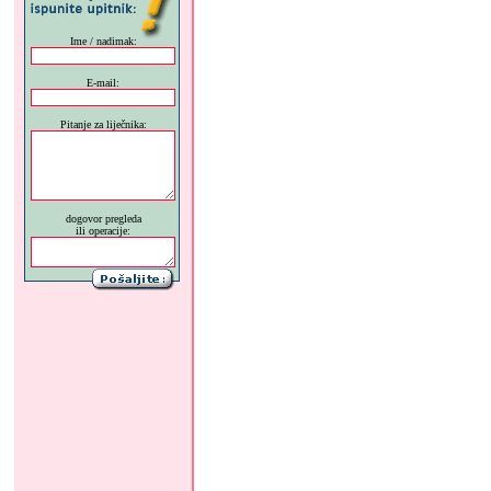
Ime / nadimak:
E-mail:
Pitanje za liječnika:
dogovor pregleda
ili operacije: