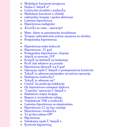
Medularni karcinom-prognoza
Dojka-ĹˇtitnjaĂ¨a?
Limfocitni tiroiditis i trudnoĂ¦a
Medularni karcinom u obitelji
radiojodna terapija i spolna aktivnost
Latentna hipertireoza
Hipertireoza-malignitet
ĂvoriĂ¦i ne rastu - operacija?
Mate- dijete sa autoimunim tiroiditisom
Terapija radioaktivnim jodom-opasnost za okolinu
Postpartalna hipertireoza
Hipertireoza-niski leukociti
Hipertireoza- 25 god
Postpartalna hipertireoza i dojenje
AtipiĂ¨ni tireociti- IVF
KroniĂ¨na limfatiĂ¨na leukemija
ProĂ¨itati tekstove na portalu
Hipotireoza-djevojĂ¨ica 8 god
Operacija cijele ĹˇtitnjaĂ¨e-postoperativna kontrrola
ToksiĂ¨ni adenom-minimalno invazivna operacija
Hashimoto-trudnoĂ¦a?
ToksiĂ¨ni adenom-op?
CitoloĹˇka punkcija-indikacije
Op hipertireoze-uzimanje lijekova
"Laserska" operacija ĹˇtitnjaĂ¨e
Hashimoto-trajna terapija
Raspon u normalnom nalazu
Vrijednbosti TSH u trudnoĂ¦i
Latentna hipertireoza sa simptomima
Hipertireoza-22 mj bez remisije
Hipertireoza i trudnoĂ¦a
Tu gl.thyroideae-OP?
Hipotireoza
Subakutna upala ĹˇtitnjaĂ¨e
Kontrola hipotireoze