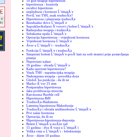
10 god terapije hipertireoze
hipertireoza - kontrola
recidivi hipertireze
neplodnost i hormoni ĹˇtitnjaĂ¨e
PoviĹˇeni TSH, znak trudnoĂ¦e?
Hipertireoza i planiranje trudnoĂ¦e
Rezidualno tkivo ĹˇtitnjaĂ¨e
Supraklavikularni Ă¨vorovi i bolest ĹˇtitnjaĂ¨e
Radiojodna terapija i trudnoĂ¦a
Subakutna upala ĹˇtitnjaĂ¨e
Operacija hipertireoze - vrijednosti hormona
Vrijednosti hormona ĹˇtitnjaĂ¨e
Ăvor u ĹˇtitnjaĂ¨i - trudnoĂ¦a
Funkcija ĹˇtitnjaĂ¨e i trudnoĂ¦a
Simptomi bolesti ĹˇtitnjaĂ¨e-proĂ¨itati na web stranici prije postavljanja
pitanja
Neprecizni nalazi
16 godina - obrada ĹˇtitnjaĂ¨e
Kada operirati hipertireozu?
Visok TSH - supstitucijska terapija
Nadomjesna terapija - prevelika doza
CitoloĹˇka punkcija - da ili ne
Marko-Ă¨vor 25 mm
Postpartalna hipertireoza
Jaka proliferacija tireocita
Karcinoma Hurthle cell
Hipertireoza-BiH
TrudnoĂ¦a-Hashimoto
Latentna hipotireoza-Makedonija
TrudnoĂ¦a i obrada multinodozne ĹˇtitnjaĂ¨e
Prvi nalaz hormona
Operacija, da ili ne
Hipertireoza-hipotireoza-depresija
Bolest ĹˇtitnjaĂ¨e-noĂ¦ni rad
15 godina - dva Ă¨vora u ĹˇtitnjaĂ¨i
Velika cista u ĹˇtitnjaĂ¨i - lobektomija
Ăvor - dijete 10 godina