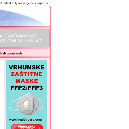
Kontakt / Oglašavanje na štitnjači.hr
h ili operiranih