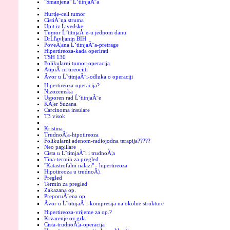
"Smanjena" ĹˇtitnjaĂ¨a
Hurtle-cell tumor
CistiĂ¨na struma
Upit iz Ĺ vedske
Tumor ĹˇtitnjaĂ¨e-u jednom danu
DrĹľavljanin BIH
PoveĂ¦ana ĹˇtitnjaĂ¨a-pretrage
Hipertireoza-kada operirati
TSH 130
Folikularni tumor-operacija
AtipiĂ¨ni tireociiti
Ăvor u ĹˇtitnjaĂ¨i-odluka o operaciji
Hipertireoza-operacija?
Nizozemska
Usporen rad ĹˇtitnjaĂ¨e
KĂ¦er Suzana
Carcinoma insulare
T3 visok
Kristina
TrudnoĂ¦a-hipotireoza
Folikularni adenom-radiojodna terapija?????
Neo papillare
Cista u ĹˇtitnjaĂ¨i i trudnoĂ¦a
Tina-termin za pregled
"Katastrofalni nalazi" - hipertireoza
Hipotireoza u trudnoĂ¦i
Pregled
Termin za pregled
Zakazana op.
PreporuĂ¨ena op.
Ăvor u ĹˇtitnjaĂ¨i-kompresija na okolne strukture
Hipertireoza-vrijeme za op.?
Krvarenje oz grla
Cista-trudnoĂ¦a-operacija