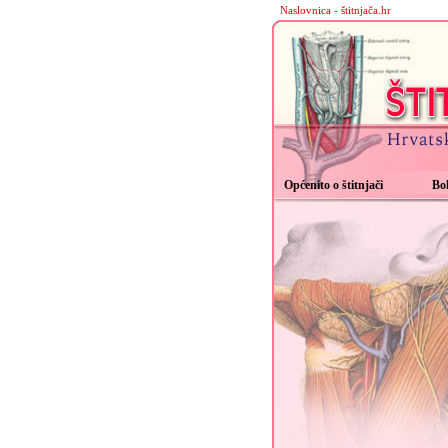
Naslovnica - štitnjača.hr
Općenito o štitnjači
Bol