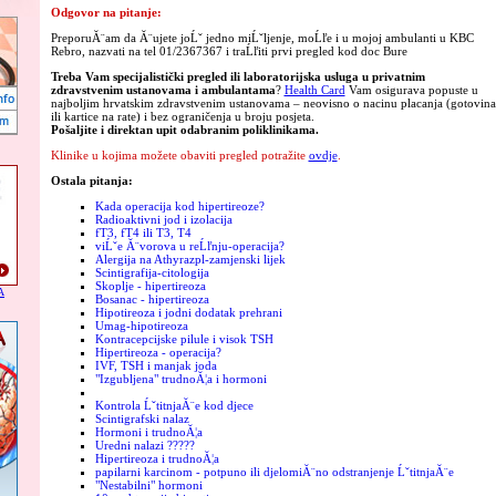
Odgovor na pitanje:
PreporuĂ¨am da Ă¨ujete joĹˇ jedno miĹˇljenje, moĹľe i u mojoj ambulanti u KBC
Rebro, nazvati na tel 01/2367367 i traĹľiti prvi pregled kod doc Bure
Treba Vam specijalistički pregled ili laboratorijska usluga u privatnim
zdravstvenim ustanovama i ambulantama
?
Health Card
Vam osigurava popuste u
najboljim hrvatskim zdravstvenim ustanovama – neovisno o nacinu placanja (gotovina
ili kartice na rate) i bez ograničenja u broju posjeta.
Pošaljite i direktan upit odabranim poliklinikama.
Klinike u kojima možete obaviti pregled potražite
ovdje
.
Ostala pitanja:
Kada operacija kod hipertireoze?
Radioaktivni jod i izolacija
fT3, fT4 ili T3, T4
viĹˇe Ă¨vorova u reĹľnju-operacija?
Alergija na Athyrazpl-zamjenski lijek
Scintigrafija-citologija
Skoplje - hipertireoza
A
Bosanac - hipertireoza
Hipotireoza i jodni dodatak prehrani
Umag-hipotireoza
Kontracepcijske pilule i visok TSH
Hipertireoza - operacija?
IVF, TSH i manjak joda
"Izgubljena" trudnoĂ¦a i hormoni
Kontrola ĹˇtitnjaĂ¨e kod djece
Scintigrafski nalaz
Hormoni i trudnoĂ¦a
Uredni nalazi ?????
Hipertireoza i trudnoĂ¦a
papilarni karcinom - potpuno ili djelomiĂ¨no odstranjenje ĹˇtitnjaĂ¨e
"Nestabilni" hormoni