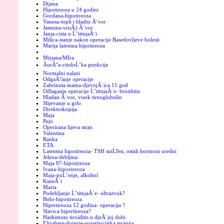
Dijana
Hipotireoza u 24 godini
Gordana-hipotireoza
Vanesa-topli i hladni Ă¨vor
Jasmina-vruĂ¦i Ă¨vor
Janja-cista u ĹˇtitnjaĂ¨i
Milica-stanje nakon operacije Basedovljeve bolesti
Marija latentna hipotireoza
Mirjana/MIra
ĂurĂ°a-citoloĹˇka punkcija
Normalni nalazi
OdgaĂ°anje operacije
Zabrinuta mama-djevojĂ¨ica 11 god
Odlaganje operacije ĹˇtitnjaĂ¨e- bronhitis
Hladan Ă¨vor, visok tireoglobulin
Slijevanje u grlo
Direktoskopija
Maja
Pejo
Operirana lijeva stran
Valentina
Ranka
ETA
Latentna hipotireoza- TSH sniĹľen, ostali hormoni uredni
Jelena-debljina
Maja 87-hipotireoza
Ivana-hipozireoza
Maja-puĹˇenje, alkohol
KsenĂ¨i
Marta
Podebljanje ĹˇtitnjaĂ¨e- ultrazvuk?
Bobi-hipotireoza
Hipertireoza 12 godina- operacija ?
Slavica hipertireoza?
Hashimoto tiroiditis u djeĂ¨joj dobi
Elizabeta-dojenje-supstitucijska terapija