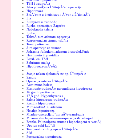
TSH i trudnoĂ¦a
Jako poveĂ¦ana ĹˇtitnjaĂ¨a i operacija
Hipotireoza
ZraĂ¨enje u djetinjstvu i Ă¨vor u ĹˇtitnjaĂ¨e
Ela
Euthyrox u trudnoĂ¦i
Rijeka-operacija u Zagrebu
Nadoknada kalcija
Ljube
ToksiĂ¨nim adenom-opearcija
Retrosternalan struma-tuĹľna
Tea-hipotireoza
Jura operacije za strance
Jadranka-foikularni adenom i raspoloĹľenje
Hashimoto thyreoiditis
PoviĹˇeni TSH
Zabrinuta majka
Hipotireoza-zaĂ¨eĂ¦e
Stanje nakon djelomiĂ¨ne op. ĹˇtitnjaĂ¨e
Sandra
Operacija ostatka ĹˇtitnjaĂ¨e
Autoimuna bolest
Planiranje trudnoĂ¦e-neregulirana hipotireoza
16 god hipertireoza
17,5 god. Hyperthyreosis
Salma-hipotireoza-trudnoĂ¦a
Recidiv hipertireoze
Mirna-toksiĂ¨ni adenom
Natalija-hipotireoza
Mladen-operacija ĹˇtitnjaĂ¨e-transfuzija
Mila-recidiv hipertireoze-operacija ili radiojod
Branka-Polinodozna struma i hipoehogeni Ă¨voriĂ¦i
Uporan suhi kaĹˇalj
Temperatura zbog upale ĹˇtitnjaĂ¨e
S.M.
Postpartalna hipertireoza