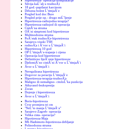
Hipertireoza- operacija-komplikacije
Silvija-kaĹˇalj u trudnoĂ¦i
18 god.-papilarni karcinom
Difuzna bolest ĹˇtitnjaĂ¨e
Pregled kod doc Bure
Pregled prije op.- drugo miĹˇljenje
Hipertireoza-radiojodna terapija?
Hipertireoza-radiojod ili operacija
CistiĂ¨na struma
OĂ¨ni simptomi kod hipertireoze
Multinodozna struma
PoĂ¨etak trudnoĂ¦e-hipoteireoza
Sarajevo-visoki TSH
rudnoĂ¦a i Ă¨vor u ĹˇtitnjaĂ¨i
Hipertireoza 10 god
OP ĹˇtitnjaĂ¨e-trajanje i cijena
Operacija kod hipertireoze
Definitivno lijeĂ¨enje hipertireoze
DjelomiĂ¨no cistiĂ¨ni Ă¨vor u ĹˇtitnjaĂ¨i
Ăvor u ĹˇtitnjaĂ¨i
Neregulirana hipertireoza
Dogovor za peraciju ĹˇtitnjaĂ¨e
Hipertireoza-terapija-trudnoĂ¦a
Maligno ili nemaligno- citoloĹˇka punkcija
Athyrasol-leukopenija
Zoran
Dojenje i hiperetireoza
Ăvor u ĹˇtitnjaĂ¨i
Boris-hipotireoza
Cvor promjera tri cm
"NeĹˇto manja ĹˇtitnjaĂ¨a"
Sarajevo-Zagreb- operacija
Velika cista- operacija?
Hipotireoza-Maja
Mb Hashimoto-hipotireoza-debljanje
Polinodozna struma
Latentna hipotiireoza