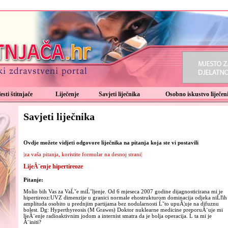
esti štitnjače
Liječenje
Savjeti liječnika
Osobno iskustvo liječeni
Savjeti liječnika
Ovdje možete vidjeti odgovore liječnika na pitanja koja ste vi postavili
|za vaša pitanja, koristite formular na desnoj strani|
LijeĂ¨enje hipertireoze
Pitanje:
Molio bih Vas za VaĹˇe miĹˇljenje. Od 6 mjeseca 2007 godine dijagnosticirana mi je
hipertireoz:UVZ dimenzije u granici normale ehostrukturom dominacija odjeka niĹľih
amplituda osobito u prednjim partijama bez nodularnosti Ĺˇto upuĂ¦uje na difuznu
bolest. Dg: Hyperthyreosis (M Grawes) Doktor nuklearne medicine preporuĂ¨uje mi
ljeĂ¨enje radioaktivnim jodom a internist smatra da je bolja operacija. Ĺ ta mi je
Ă¨initi?