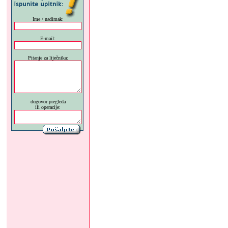
Ime / nadimak:
E-mail:
Pitanje za liječnika:
dogovor pregleda
ili operacije: