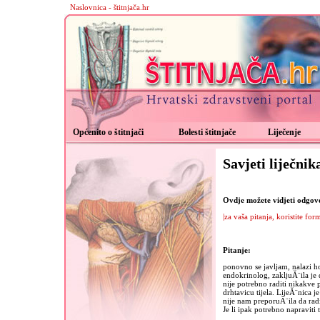
Naslovnica - štitnjača.hr
Općenito o štitnjači
Bolesti štitnjače
Liječenje
Savjeti liječnik
Ovdje možete vidjeti odgovor
|za vaša pitanja, koristite for
Pitanje:
ponovno se javljam, nalazi ho
endokrinolog, zakljuĂ¨ila je d
nije potrebno raditi nikakve 
drhtavicu tijela. LijeĂ¨nica 
nije nam preporuĂ¨ila da radi
Je li ipak potrebno napraviti 