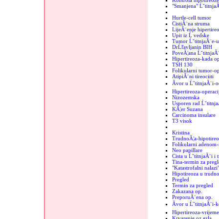
Kontrola hipotireoze
"Smanjena" Ĺˇtitnja
Hurtle-cell tumor
CistiĂ¨na struma
LijeĂ¨enje hipertire
Upit iz Ĺ vedske
Tumor ĹˇtitnjaĂ¨e-
DrĹľavljanin BIH
PoveĂ¦ana ĹˇtitnjaĂ
Hipertireoza-kada op
TSH 130
Folikularni tumor-op
AtipiĂ¨ni tireociiti
Ăvor u ĹˇtitnjaĂ¨i-o
Hipertireoza-operaci
Nizozemska
Usporen rad Ĺˇtitnj
KĂ¦er Suzana
Carcinoma insulare
T3 visok
Kristina
TrudnoĂ¦a-hipotireo
Folikularni adenom-r
Neo papillare
Cista u ĹˇtitnjaĂ¨i i
Tina-termin za pregl
"Katastrofalni nalazi"
Hipotireoza u trudno
Pregled
Termin za pregled
Zakazana op.
PreporuĂ¨ena op.
Ăvor u ĹˇtitnjaĂ¨i-
Hipertireoza-vrijeme
Krvarenje oz grla