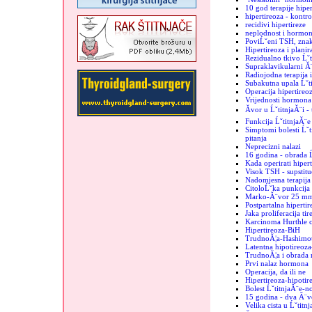
10 god terapije hiper
hipertireoza - kontro
recidivi hipertireze
neplodnost i hormoni
PoviĹˇeni TSH, znak
Hipertireoza i plani
Rezidualno tkivo Ĺˇt
Supraklavikularni Ă¨
Radiojodna terapija 
Subakutna upala Ĺˇt
Operacija hipertireo
Vrijednosti hormona 
Ăvor u ĹˇtitnjaĂ¨i -
Funkcija ĹˇtitnjaĂ¨e
Simptomi bolesti Ĺˇti
pitanja
Neprecizni nalazi
16 godina - obrada Ĺ
Kada operirati hiper
Visok TSH - supstituc
Nadomjesna terapija 
CitoloĹˇka punkcija -
Marko-Ă¨vor 25 m
Postpartalna hipertir
Jaka proliferacija tir
Karcinoma Hurthle c
Hipertireoza-BiH
TrudnoĂ¦a-Hashimo
Latentna hipotireoz
TrudnoĂ¦a i obrada 
Prvi nalaz hormona
Operacija, da ili ne
Hipertireoza-hipotir
Bolest ĹˇtitnjaĂ¨e-n
15 godina - dva Ă¨vo
Velika cista u Ĺˇtitn