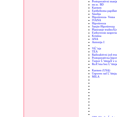
Postoperativni manjak
mr.sc. BD
Karmen
Epithelioma papillar
Smelija
Hipotireoza- Vesna
IVANA
Hipotireoza
Sanjin-Hipotireoza
Planiranje trudnoĂ¦e
Euthyreosis suspecta
Kristina
ANA
Antonija J.
ViĹˇnja
TEA
Radioaktivni jod-tr
Postoperativna hipot
Tumor ĹˇtitnjaĂ¨e u 
RoĂ°ena bez Ĺˇtitnj
Karmen (USA)
Usporen rad Ĺˇtitnj
MILA