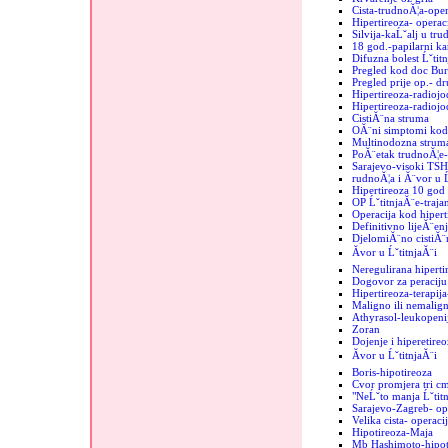
Cista-trudnoĂ¦a-oper
Hipertireoza- operac
Silvija-kaĹˇalj u tru
18 god.-papilarni k
Difuzna bolest Ĺˇtit
Pregled kod doc Bur
Pregled prije op.- d
Hipertireoza-radiojo
Hipertireoza-radiojod
CistiĂ¨na struma
OĂ¨ni simptomi kod 
Multinodozna strum
PoĂ¨etak trudnoĂ¦e-
Sarajevo-visoki TSH
rudnoĂ¦a i Ă¨vor u Ĺ
Hipertireoza 10 god
OP ĹˇtitnjaĂ¨e-trajan
Operacija kod hipert
Definitivno lijeĂ¨enj
DjelomiĂ¨no cistiĂ¨n
Ăvor u ĹˇtitnjaĂ¨i
Neregulirana hiperti
Dogovor za peraciju 
Hipertireoza-terapij
Maligno ili nemalign
Athyrasol-leukopeni
Zoran
Dojenje i hiperetireo
Ăvor u ĹˇtitnjaĂ¨i
Boris-hipotireoza
Cvor promjera tri c
"NeĹˇto manja Ĺˇtit
Sarajevo-Zagreb- op
Velika cista- operaci
Hipotireoza-Maja
Mb Hashimoto-hipoti