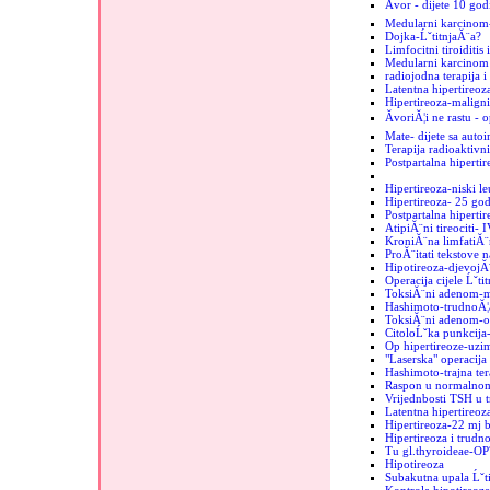
Ăvor - dijete 10 god
Medularni karcinom
Dojka-ĹˇtitnjaĂ¨a?
Limfocitni tiroiditis
Medularni karcinom u
radiojodna terapija i
Latentna hipertireoz
Hipertireoza-maligni
ĂvoriĂ¦i ne rastu - 
Mate- dijete sa auto
Terapija radioaktiv
Postpartalna hipertir
Hipertireoza-niski le
Hipertireoza- 25 go
Postpartalna hipertir
AtipiĂ¨ni tireociti- 
KroniĂ¨na limfatiĂ¨
ProĂ¨itati tekstove n
Hipotireoza-djevojĂ
Operacija cijele Ĺˇti
ToksiĂ¨ni adenom-mi
Hashimoto-trudnoĂ¦
ToksiĂ¨ni adenom-o
CitoloĹˇka punkcija-
Op hipertireoze-uzim
"Laserska" operacija 
Hashimoto-trajna ter
Raspon u normalnom
Vrijednbosti TSH u 
Latentna hipertireo
Hipertireoza-22 mj b
Hipertireoza i trudn
Tu gl.thyroideae-OP
Hipotireoza
Subakutna upala Ĺˇt