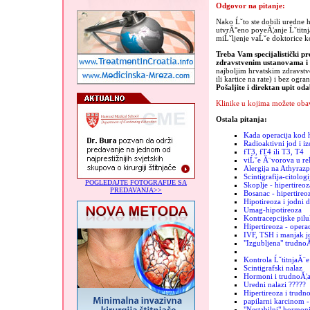
Odgovor na pitanje:
Nako Ĺˇto ste dobili uredne 
utvrĂ°eno poveĂ¦anje Ĺˇtitnj
miĹˇljenje vaĹˇe doktorice k
Treba Vam specijalistički pr
zdravstvenim ustanovama 
najboljim hrvatskim zdravst
ili kartice na rate) i bez ogra
Pošaljite i direktan upit od
Klinike u kojima možete obav
Ostala pitanja:
Kada operacija kod h
Radioaktivni jod i iz
fT3, fT4 ili T3, T4
viĹˇe Ă¨vorova u re
Alergija na Athyrazp
Scintigrafija-citologi
POGLEDAJTE FOTOGRAFIJE SA
Skoplje - hipertireoz
PREDAVANJA>>
Bosanac - hipertireo
Hipotireoza i jodni 
Umag-hipotireoza
Kontracepcijske pilu
Hipertireoza - operac
IVF, TSH i manjak j
"Izgubljena" trudno
Kontrola ĹˇtitnjaĂ¨e
Scintigrafski nalaz
Hormoni i trudnoĂ¦
Uredni nalazi ?????
Hipertireoza i trudn
papilarni karcinom -
"Nestabilni" hormon