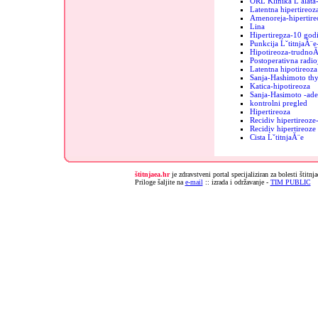
ORL Klinika Ĺ alata
Latentna hipertireoz
Amenoreja-hipertire
Lina
Hipertirepza-10 godi
Punkcija ĹˇtitnjaĂ¨e
Hipotireoza-trudnoĂ
Postoperativna radio
Latentna hipotireoza
Sanja-Hashimoto thy
Katica-hipotireoza
Sanja-Hasimoto -ad
kontrolni pregled
Hipertireoza
Recidiv hipertireoz
Recidiv hipertireoz
Cista ĹˇtitnjaĂ¨e
štitnjaea.hr
je zdravstveni portal specijaliziran za bolesti štitnj
Priloge šaljite na
e-mail
:: izrada i održavanje -
TIM PUBLIC