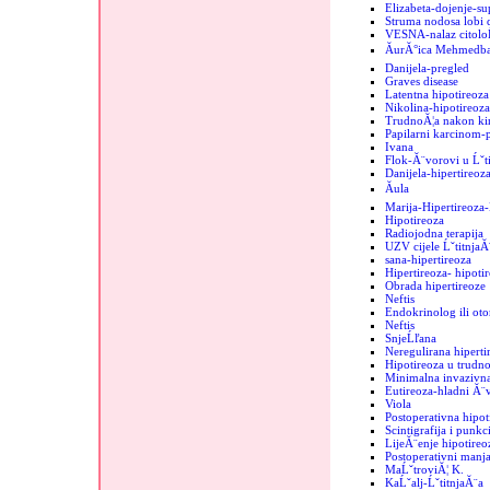
Elizabeta-dojenje-sup
Struma nodosa lobi d
VESNA-nalaz citolo
ĂurĂ°ica MehmedbaĹ
Danijela-pregled
Graves disease
Latentna hipotireoza
Nikolina-hipotireoza
TrudnoĂ¦a nakon kir
Papilarni karcinom-
Ivana
Flok-Ă¨vorovi u Ĺˇti
Danijela-hipertireoz
Ăula
Marija-Hipertireoz
Hipotireoza
Radiojodna terapija
UZV cijele ĹˇtitnjaĂ
sana-hipertireoza
Hipertireoza- hipoti
Obrada hipertireoze
Neftis
Endokrinolog ili oto
Neftis
SnjeĹľana
Neregulirana hipertir
Hipotireoza u trudno
Minimalna invazivna
Eutireoza-hladni Ă¨
Viola
Postoperativna hipot
Scintigrafija i punkc
LijeĂ¨enje hipotireo
Postoperativni manja
MaĹˇtroviĂ¦ K.
KaĹˇalj-ĹˇtitnjaĂ¨a