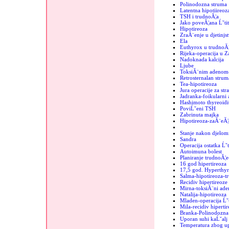
Polinodozna struma
Latentna hipotiireoz
TSH i trudnoĂ¦a
Jako poveĂ¦ana Ĺˇtit
Hipotireoza
ZraĂ¨enje u djetinjs
Ela
Euthyrox u trudnoĂ¦
Rijeka-operacija u 
Nadoknada kalcija
Ljube
ToksiĂ¨nim adenom-
Retrosternalan strum
Tea-hipotireoza
Jura operacije za str
Jadranka-foikularni
Hashimoto thyreoidit
PoviĹˇeni TSH
Zabrinuta majka
Hipotireoza-zaĂ¨eĂ¦
Stanje nakon djelomi
Sandra
Operacija ostatka Ĺˇt
Autoimuna bolest
Planiranje trudnoĂ¦e
16 god hipertireoza
17,5 god. Hyperthyr
Salma-hipotireoza-t
Recidiv hipertireoze
Mirna-toksiĂ¨ni ad
Natalija-hipotireoza
Mladen-operacija Ĺˇt
Mila-recidiv hipertir
Branka-Polinodozna 
Uporan suhi kaĹˇalj
Temperatura zbog up