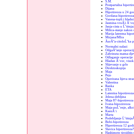
S.M.
Postpartalna hipertir
Dijana
Hipotireoza u 24 go
Gordana-hipotireoza
Vanesa-topli i hladn
Jasmina-vruĂ¦i Ă¨vo
Janja-cista u Ĺˇtitnja
Milica-stanje nakon 
Marija latentna hipot
Mirjana/MIra
ĂurĂ°a-citoloĹˇka p
Normalni nalazi
OdgaĂ°anje operacij
Zabrinuta mama-dje
Odlaganje operacije 
Hladan Ă¨vor, visok 
Slijevanje u grlo
Direktoskopija
Maja
Pejo
Operirana lijeva stra
Valentina
Ranka
ETA
Latentna hipotireoza
Jelena-debljina
Maja 87-hipotireoza
Ivana-hipozireoza
Maja-puĹˇenje, alko
KsenĂ¨i
Marta
Podebljanje Ĺˇtitnja
Bobi-hipotireoza
Hipertireoza 12 godi
Slavica hipertireoza?
Hashimoto tiroiditis 