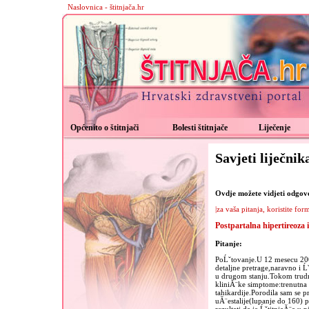
Naslovnica - štitnjača.hr
Općenito o štitnjači
Bolesti štitnjače
Liječenje
Savjeti liječnik
Ovdje možete vidjeti odgovor
|za vaša pitanja, koristite for
Postpartalna hipertireoza 
Pitanje:
PoĹˇtovanje.U 12 mesecu 200
detaljne pretrage,naravno i Ĺˇ
u drugom stanju.Tokom trudn
kliniĂ¨ke simptome:trenutna s
tahikardije.Porodila sam se p
uĂ¨estalije(lupanje do 160)