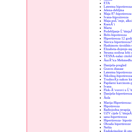
ETA
Latentna hipotireoza
Jelena-debljina
Maja 87-hipotireoza
Ivana-hipozireoza
Maja-puĹˇenje, alko
KsenĂ¨i
Marta
Podebljanje Ĺˇtitnja
Bobi-hipotireoza
Hipertireoza 12 godi
Slavica hipertireoza?
Hashimoto tiroiditis 
Elizabeta-dojenje-sup
Struma nodosa lobi d
VESNA-nalaz citolo
ĂurĂ°ica MehmedbaĹ
Danijela-pregled
Graves disease
Latentna hipotireoza
Nikolina-hipotireoza
TrudnoĂ¦a nakon kir
Papilarni karcinom-
Ivana
Flok-Ă¨vorovi u Ĺˇti
Danijela-hipertireoz
Ăula
Marija-Hipertireoz
Hipotireoza
Radiojodna terapija
UZV cijele ĹˇtitnjaĂ
sana-hipertireoza
Hipertireoza- hipoti
Obrada hipertireoze
Neftis
Endokrinolog ili oto