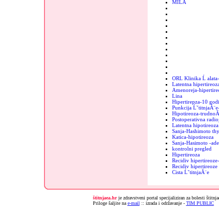
MILA
ORL Klinika Ĺ alata
Latentna hipertireoz
Amenoreja-hipertire
Lina
Hipertirepza-10 godi
Punkcija ĹˇtitnjaĂ¨e
Hipotireoza-trudnoĂ
Postoperativna radio
Latentna hipotireoza
Sanja-Hashimoto thy
Katica-hipotireoza
Sanja-Hasimoto -ad
kontrolni pregled
Hipertireoza
Recidiv hipertireoz
Recidiv hipertireoz
Cista ĹˇtitnjaĂ¨e
štitnjaea.hr
je zdravstveni portal specijaliziran za bolesti štitnj
Priloge šaljite na
e-mail
:: izrada i održavanje -
TIM PUBLIC