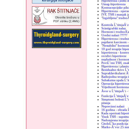
Hipotireoza i jodni 
Umag-hipotireoza
Kontracepcijske pilu
Hipertireoza - operac
IVF, TSH i manjak j
"Izgubljena" trudno
Kontrola ĹˇtitnjaĂ¨e
Scintigrafski nalaz
Hormoni i trudnoĂ¦
Uredni nalazi ?????
Hipertireoza i trudn
papilarni karcinom -
"Nestabilni" hormon
10 god terapije hiper
hipertireoza - kontro
recidivi hipertireze
neplodnost i hormoni
PoviĹˇeni TSH, znak
Hipertireoza i plani
Rezidualno tkivo Ĺˇt
Supraklavikularni Ă¨
Radiojodna terapija 
Subakutna upala Ĺˇt
Operacija hipertireo
Vrijednosti hormona 
Ăvor u ĹˇtitnjaĂ¨i -
Funkcija ĹˇtitnjaĂ¨e
Simptomi bolesti Ĺˇti
pitanja
Neprecizni nalazi
16 godina - obrada Ĺ
Kada operirati hiper
Visok TSH - supstituc
Nadomjesna terapija 
CitoloĹˇka punkcija -
Marko-Ă¨vor 25 m