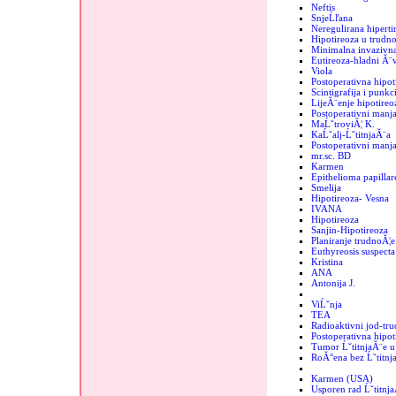
Neftis
SnjeĹľana
Neregulirana hipertir
Hipotireoza u trudno
Minimalna invazivna
Eutireoza-hladni Ă¨
Viola
Postoperativna hipot
Scintigrafija i punkc
LijeĂ¨enje hipotireo
Postoperativni manja
MaĹˇtroviĂ¦ K.
KaĹˇalj-ĹˇtitnjaĂ¨a
Postoperativni manjak
mr.sc. BD
Karmen
Epithelioma papillar
Smelija
Hipotireoza- Vesna
IVANA
Hipotireoza
Sanjin-Hipotireoza
Planiranje trudnoĂ¦e
Euthyreosis suspecta
Kristina
ANA
Antonija J.
ViĹˇnja
TEA
Radioaktivni jod-tr
Postoperativna hipot
Tumor ĹˇtitnjaĂ¨e u 
RoĂ°ena bez Ĺˇtitnj
Karmen (USA)
Usporen rad Ĺˇtitnj