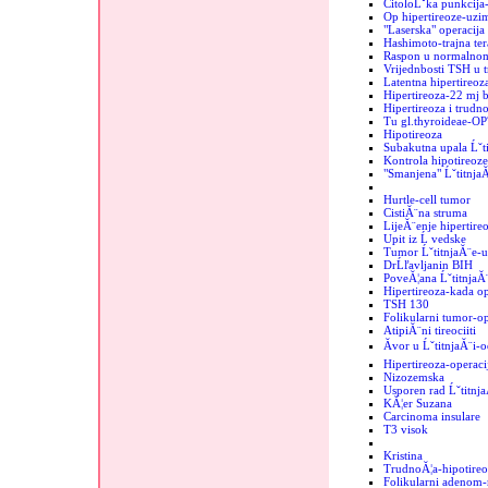
CitoloĹˇka punkcija-
Op hipertireoze-uzim
"Laserska" operacija 
Hashimoto-trajna ter
Raspon u normalnom
Vrijednbosti TSH u 
Latentna hipertireo
Hipertireoza-22 mj b
Hipertireoza i trudn
Tu gl.thyroideae-OP
Hipotireoza
Subakutna upala Ĺˇt
Kontrola hipotireoze
"Smanjena" Ĺˇtitnja
Hurtle-cell tumor
CistiĂ¨na struma
LijeĂ¨enje hipertire
Upit iz Ĺ vedske
Tumor ĹˇtitnjaĂ¨e-
DrĹľavljanin BIH
PoveĂ¦ana ĹˇtitnjaĂ
Hipertireoza-kada op
TSH 130
Folikularni tumor-op
AtipiĂ¨ni tireociiti
Ăvor u ĹˇtitnjaĂ¨i-o
Hipertireoza-operaci
Nizozemska
Usporen rad Ĺˇtitnj
KĂ¦er Suzana
Carcinoma insulare
T3 visok
Kristina
TrudnoĂ¦a-hipotireo
Folikularni adenom-r