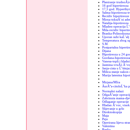
Planiranje trudnoĂ¦e
16 god hipertireoza
17,5 god. Hyperthyr
Salma-hipotireoza-t
Recidiv hipertireoze
Mirna-toksiĂ¨ni ad
Natalija-hipotireoza
Mladen-operacija Ĺˇt
Mila-recidiv hipertir
Branka-Polinodozna 
Uporan suhi kaĹˇalj
Temperatura zbog up
S.M.
Postpartalna hipertir
Dijana
Hipotireoza u 24 go
Gordana-hipotireoza
Vanesa-topli i hladn
Jasmina-vruĂ¦i Ă¨vo
Janja-cista u Ĺˇtitnja
Milica-stanje nakon 
Marija latentna hipot
Mirjana/MIra
ĂurĂ°a-citoloĹˇka p
Normalni nalazi
OdgaĂ°anje operacij
Zabrinuta mama-dje
Odlaganje operacije 
Hladan Ă¨vor, visok 
Slijevanje u grlo
Direktoskopija
Maja
Pejo
Operirana lijeva stra
Valentina
Ranka