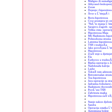
Maligno ili nemalign
Athyrasol-leukopeni
Zoran
Dojenje i hiperetireo
Ăvor u ĹˇtitnjaĂ¨i
Boris-hipotireoza
Cvor promjera tri c
"NeĹˇto manja Ĺˇtit
Sarajevo-Zagreb- op
Velika cista- operaci
Hipotireoza-Maja
Mb Hashimoto-hipoti
Polinodozna struma
Latentna hipotiireoz
TSH i trudnoĂ¦a
Jako poveĂ¦ana Ĺˇtit
Hipotireoza
ZraĂ¨enje u djetinjs
Ela
Euthyrox u trudnoĂ¦
Rijeka-operacija u 
Nadoknada kalcija
Ljube
ToksiĂ¨nim adenom-
Retrosternalan strum
Tea-hipotireoza
Jura operacije za str
Jadranka-foikularni
Hashimoto thyreoidit
PoviĹˇeni TSH
Zabrinuta majka
Hipotireoza-zaĂ¨eĂ¦
Stanje nakon djelomi
Sandra
Operacija ostatka Ĺˇt
Autoimuna bolest