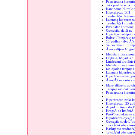
Postpartalna hipertir
Jaka proliferacija tir
Karcinoma Hurthle c
Hipertireoza-BiH
TrudnoĂ¦a-Hashimo
Latentna hipotireoz
TrudnoĂ¦a i obrada 
Prvi nalaz hormona
Operacija, da ili ne
Hipertireoza-hipotir
Bolest ĹˇtitnjaĂ¨e-n
15 godina - dva Ă¨vo
Velika cista u Ĺˇtitn
Ăvor - dijete 10 god
Medularni karcinom
Dojka-ĹˇtitnjaĂ¨a?
Limfocitni tiroiditis
Medularni karcinom u
radiojodna terapija i
Latentna hipertireoz
Hipertireoza-maligni
ĂvoriĂ¦i ne rastu - 
Mate- dijete sa auto
Terapija radioaktiv
Postpartalna hipertir
Hipertireoza-niski le
Hipertireoza- 25 go
AtipiĂ¨ni tireociti- 
KroniĂ¨na limfatiĂ¨
ProĂ¨itati tekstove n
Hipotireoza-djevojĂ
Operacija cijele Ĺˇti
ToksiĂ¨ni adenom-mi
Hashimoto-trudnoĂ¦
ToksiĂ¨ni adenom-o