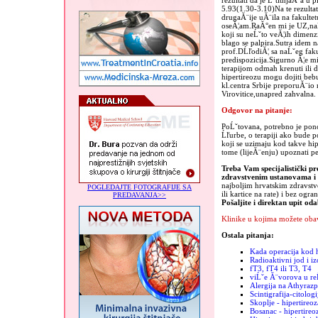
rezultati da je ĹˇtitnjaĂ¨a u
5.93(1.30-3.10)Na te rezultat
drugaĂ¨ije uĂ¨ila na fakulte
oseĂ¦am.RaĂ°en mi je UZ,nal
koji su neĹˇto veĂ¦ih dimenz
blago se palpira.Sutra idem n
prof.DĹľodiĂ¦ sa naĹˇeg faku
predispozicija.Sigurno Ă¦e mi
terapijom odmah krenuti ili da
hipertireozu mogu dojiti bebu
kl.centra Srbije preporuĂ¨io 
Virovitice,unapred zahvalna.
Odgovor na pitanje:
PoĹˇtovana, potrebno je pono
Ĺľurbe, o terapiji ako bude 
koji se uzimaju kod takve hip
tome (lijeĂ¨enju) upoznati ped
Treba Vam specijalistički pr
zdravstvenim ustanovama 
najboljim hrvatskim zdravst
POGLEDAJTE FOTOGRAFIJE SA
ili kartice na rate) i bez ogra
PREDAVANJA>>
Pošaljite i direktan upit od
Klinike u kojima možete obav
Ostala pitanja:
Kada operacija kod h
Radioaktivni jod i iz
fT3, fT4 ili T3, T4
viĹˇe Ă¨vorova u re
Alergija na Athyrazp
Scintigrafija-citologi
Skoplje - hipertireoz
Bosanac - hipertireo