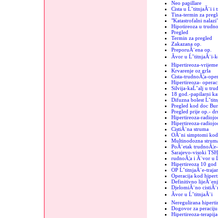
Neo papillare
Cista u ĹˇtitnjaĂ¨i i
Tina-termin za pregl
"Katastrofalni nalazi"
Hipotireoza u trudno
Pregled
Termin za pregled
Zakazana op.
PreporuĂ¨ena op.
Ăvor u ĹˇtitnjaĂ¨i-
Hipertireoza-vrijeme
Krvarenje oz grla
Cista-trudnoĂ¦a-oper
Hipertireoza- operac
Silvija-kaĹˇalj u tru
18 god.-papilarni k
Difuzna bolest Ĺˇtit
Pregled kod doc Bur
Pregled prije op.- d
Hipertireoza-radiojo
Hipertireoza-radiojod
CistiĂ¨na struma
OĂ¨ni simptomi kod 
Multinodozna strum
PoĂ¨etak trudnoĂ¦e-
Sarajevo-visoki TSH
rudnoĂ¦a i Ă¨vor u Ĺ
Hipertireoza 10 god
OP ĹˇtitnjaĂ¨e-trajan
Operacija kod hipert
Definitivno lijeĂ¨enj
DjelomiĂ¨no cistiĂ¨n
Ăvor u ĹˇtitnjaĂ¨i
Neregulirana hiperti
Dogovor za peraciju 
Hipertireoza-terapij