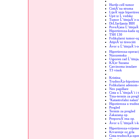
Hurtle-cell tumor
CistiĂ¨na struma
LijeĂ¨enje hipertire
Upit iz Ĺ vedske
Tumor ĹˇtitnjaĂ¨e-
DrĹľavljanin BIH
PoveĂ¦ana ĹˇtitnjaĂ
Hipertireoza-kada op
TSH 130
Folikularni tumor-op
AtipiĂ¨ni tireociiti
Ăvor u ĹˇtitnjaĂ¨i-o
Hipertireoza-operaci
Nizozemska
Usporen rad Ĺˇtitnj
KĂ¦er Suzana
Carcinoma insulare
T3 visok
Kristina
TrudnoĂ¦a-hipotireo
Folikularni adenom-r
Neo papillare
Cista u ĹˇtitnjaĂ¨i i
Tina-termin za pregl
"Katastrofalni nalazi"
Hipotireoza u trudno
Pregled
Termin za pregled
Zakazana op.
PreporuĂ¨ena op.
Ăvor u ĹˇtitnjaĂ¨i-
Hipertireoza-vrijeme
Krvarenje oz grla
Cista-trudnoĂ¦a-oper