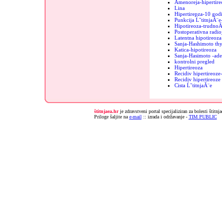
Amenoreja-hipertire
Lina
Hipertirepza-10 godi
Punkcija ĹˇtitnjaĂ¨e
Hipotireoza-trudnoĂ
Postoperativna radio
Latentna hipotireoza
Sanja-Hashimoto thy
Katica-hipotireoza
Sanja-Hasimoto -ad
kontrolni pregled
Hipertireoza
Recidiv hipertireoz
Recidiv hipertireoz
Cista ĹˇtitnjaĂ¨e
štitnjaea.hr
je zdravstveni portal specijaliziran za bolesti štitnj
Priloge šaljite na
e-mail
:: izrada i održavanje -
TIM PUBLIC