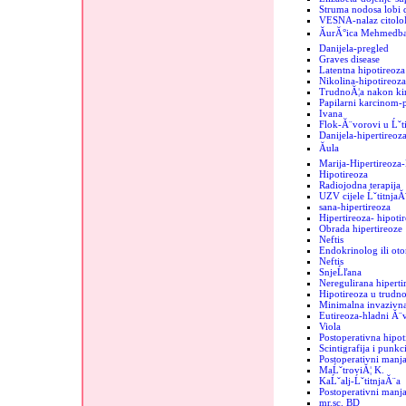
Struma nodosa lobi d
VESNA-nalaz citolo
ĂurĂ°ica MehmedbaĹ
Danijela-pregled
Graves disease
Latentna hipotireoza
Nikolina-hipotireoza
TrudnoĂ¦a nakon kir
Papilarni karcinom-
Ivana
Flok-Ă¨vorovi u Ĺˇti
Danijela-hipertireoz
Ăula
Marija-Hipertireoz
Hipotireoza
Radiojodna terapija
UZV cijele ĹˇtitnjaĂ
sana-hipertireoza
Hipertireoza- hipoti
Obrada hipertireoze
Neftis
Endokrinolog ili oto
Neftis
SnjeĹľana
Neregulirana hipertir
Hipotireoza u trudno
Minimalna invazivna
Eutireoza-hladni Ă¨
Viola
Postoperativna hipot
Scintigrafija i punkc
Postoperativni manja
MaĹˇtroviĂ¦ K.
KaĹˇalj-ĹˇtitnjaĂ¨a
Postoperativni manjak
mr.sc. BD