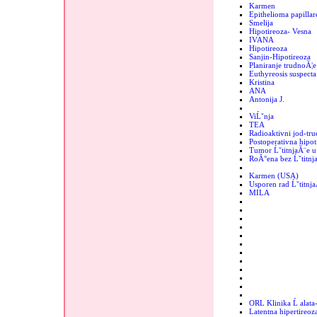
Karmen
Epithelioma papillar
Smelija
Hipotireoza- Vesna
IVANA
Hipotireoza
Sanjin-Hipotireoza
Planiranje trudnoĂ¦e
Euthyreosis suspecta
Kristina
ANA
Antonija J.
ViĹˇnja
TEA
Radioaktivni jod-tr
Postoperativna hipot
Tumor ĹˇtitnjaĂ¨e u 
RoĂ°ena bez Ĺˇtitnj
Karmen (USA)
Usporen rad Ĺˇtitnj
MILA
ORL Klinika Ĺ alata
Latentna hipertireoz