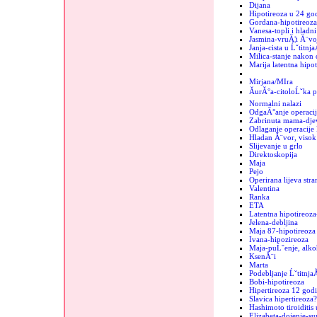
Dijana
Hipotireoza u 24 go
Gordana-hipotireoza
Vanesa-topli i hladn
Jasmina-vruĂ¦i Ă¨vo
Janja-cista u Ĺˇtitnja
Milica-stanje nakon 
Marija latentna hipot
Mirjana/MIra
ĂurĂ°a-citoloĹˇka p
Normalni nalazi
OdgaĂ°anje operacij
Zabrinuta mama-dje
Odlaganje operacije 
Hladan Ă¨vor, visok 
Slijevanje u grlo
Direktoskopija
Maja
Pejo
Operirana lijeva stra
Valentina
Ranka
ETA
Latentna hipotireoza
Jelena-debljina
Maja 87-hipotireoza
Ivana-hipozireoza
Maja-puĹˇenje, alko
KsenĂ¨i
Marta
Podebljanje Ĺˇtitnja
Bobi-hipotireoza
Hipertireoza 12 godi
Slavica hipertireoza?
Hashimoto tiroiditis 
Elizabeta-dojenje-sup