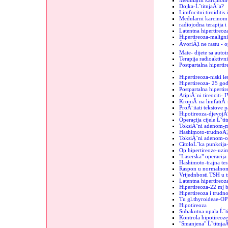
Medularni karcinom
Dojka-ĹˇtitnjaĂ¨a?
Limfocitni tiroiditis
Medularni karcinom u
radiojodna terapija i
Latentna hipertireoz
Hipertireoza-maligni
ĂvoriĂ¦i ne rastu - 
Mate- dijete sa auto
Terapija radioaktiv
Postpartalna hipertir
Hipertireoza-niski le
Hipertireoza- 25 go
Postpartalna hipertir
AtipiĂ¨ni tireociti- 
KroniĂ¨na limfatiĂ¨
ProĂ¨itati tekstove n
Hipotireoza-djevojĂ
Operacija cijele Ĺˇti
ToksiĂ¨ni adenom-mi
Hashimoto-trudnoĂ¦
ToksiĂ¨ni adenom-o
CitoloĹˇka punkcija-
Op hipertireoze-uzim
"Laserska" operacija 
Hashimoto-trajna ter
Raspon u normalnom
Vrijednbosti TSH u 
Latentna hipertireo
Hipertireoza-22 mj b
Hipertireoza i trudn
Tu gl.thyroideae-OP
Hipotireoza
Subakutna upala Ĺˇt
Kontrola hipotireoze
"Smanjena" Ĺˇtitnja