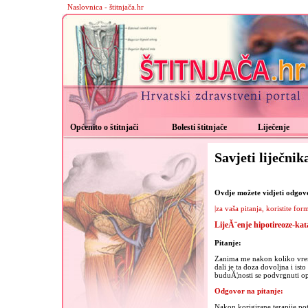
Naslovnica - štitnjača.hr
Općenito o štitnjači
Bolesti štitnjače
Liječenje
Savjeti liječnik
Ovdje možete vidjeti odgovor
|za vaša pitanja, koristite for
LijeĂ¨enje hipotireoze-kat
Pitanje:
Zanima me nakon koliko vrema
dali je ta doza dovoljna i ist
buduĂ¦nosti se podvrgnuti o
Odgovor na pitanje:
Nakon korigirane terapije po