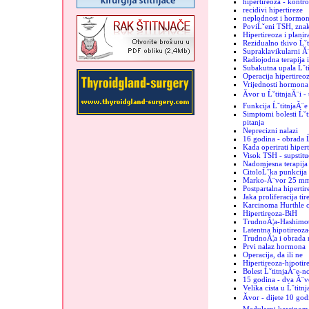
hipertireoza - kontro
recidivi hipertireze
neplodnost i hormoni
PoviĹˇeni TSH, znak
Hipertireoza i plani
Rezidualno tkivo Ĺˇt
Supraklavikularni Ă¨
Radiojodna terapija 
Subakutna upala Ĺˇt
Operacija hipertireo
Vrijednosti hormona 
Ăvor u ĹˇtitnjaĂ¨i -
Funkcija ĹˇtitnjaĂ¨e
Simptomi bolesti Ĺˇti
pitanja
Neprecizni nalazi
16 godina - obrada Ĺ
Kada operirati hiper
Visok TSH - supstituc
Nadomjesna terapija 
CitoloĹˇka punkcija -
Marko-Ă¨vor 25 m
Postpartalna hipertir
Jaka proliferacija tir
Karcinoma Hurthle c
Hipertireoza-BiH
TrudnoĂ¦a-Hashimo
Latentna hipotireoz
TrudnoĂ¦a i obrada 
Prvi nalaz hormona
Operacija, da ili ne
Hipertireoza-hipotir
Bolest ĹˇtitnjaĂ¨e-n
15 godina - dva Ă¨vo
Velika cista u Ĺˇtitn
Ăvor - dijete 10 god