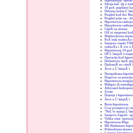
Hipertireoza- operac
Silvija-kaĹˇalj u tru
18 god.-papilarni k
Difuzna bolest Ĺˇtit
Pregled kod doc Bur
Pregled prije op.- d
Hipertireoza-radiojo
Hipertireoza-radiojod
CistiĂ¨na struma
OĂ¨ni simptomi kod 
Multinodozna strum
PoĂ¨etak trudnoĂ¦e-
Sarajevo-visoki TSH
rudnoĂ¦a i Ă¨vor u Ĺ
Hipertireoza 10 god
OP ĹˇtitnjaĂ¨e-trajan
Operacija kod hipert
Definitivno lijeĂ¨enj
DjelomiĂ¨no cistiĂ¨n
Ăvor u ĹˇtitnjaĂ¨i
Neregulirana hiperti
Dogovor za peraciju 
Hipertireoza-terapij
Maligno ili nemalign
Athyrasol-leukopeni
Zoran
Dojenje i hiperetireo
Ăvor u ĹˇtitnjaĂ¨i
Boris-hipotireoza
Cvor promjera tri c
"NeĹˇto manja Ĺˇtit
Sarajevo-Zagreb- op
Velika cista- operaci
Hipotireoza-Maja
Mb Hashimoto-hipoti
Polinodozna struma
Latentna hipotiireoz