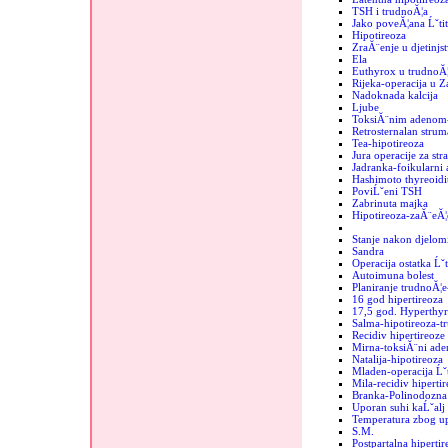
TSH i trudnoĂ¦a
Jako poveĂ¦ana Ĺˇtit
Hipotireoza
ZraĂ¨enje u djetinjs
Ela
Euthyrox u trudnoĂ¦
Rijeka-operacija u 
Nadoknada kalcija
Ljube
ToksiĂ¨nim adenom-
Retrosternalan strum
Tea-hipotireoza
Jura operacije za str
Jadranka-foikularni
Hashimoto thyreoidit
PoviĹˇeni TSH
Zabrinuta majka
Hipotireoza-zaĂ¨eĂ¦
Stanje nakon djelomi
Sandra
Operacija ostatka Ĺˇt
Autoimuna bolest
Planiranje trudnoĂ¦e
16 god hipertireoza
17,5 god. Hyperthyr
Salma-hipotireoza-t
Recidiv hipertireoze
Mirna-toksiĂ¨ni ad
Natalija-hipotireoza
Mladen-operacija Ĺˇt
Mila-recidiv hipertir
Branka-Polinodozna 
Uporan suhi kaĹˇalj
Temperatura zbog up
S.M.
Postpartalna hipertir