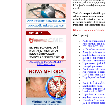
o nalazu odrediti daljnju te
ĹˇtitnjaĂ¨e te u daljnjem praĂ
pregled.
Treba Vam specijalistički pr
zdravstvenim ustanovama 
najboljim hrvatskim zdravst
ili kartice na rate) i bez ogra
Pošaljite i direktan upit od
Klinike u kojima možete obav
Ostala pitanja:
Kada operacija kod h
Radioaktivni jod i iz
fT3, fT4 ili T3, T4
viĹˇe Ă¨vorova u re
Alergija na Athyrazp
Scintigrafija-citologi
Skoplje - hipertireoz
Bosanac - hipertireo
POGLEDAJTE FOTOGRAFIJE SA
Hipotireoza i jodni 
PREDAVANJA>>
Umag-hipotireoza
Kontracepcijske pilu
Hipertireoza - operac
IVF, TSH i manjak j
"Izgubljena" trudno
Kontrola ĹˇtitnjaĂ¨e
Scintigrafski nalaz
Hormoni i trudnoĂ¦
Uredni nalazi ?????
Hipertireoza i trudn
papilarni karcinom -
"Nestabilni" hormon
10 god terapije hiper