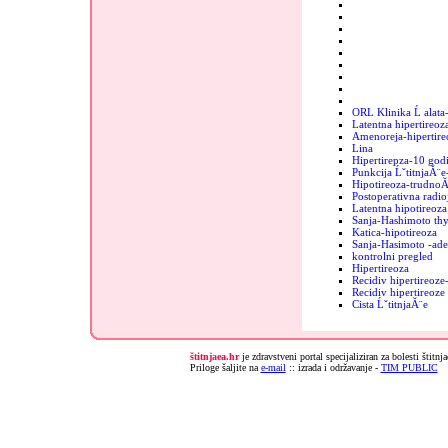
ORL Klinika Ĺ alata
Latentna hipertireoz
Amenoreja-hipertire
Lina
Hipertirepza-10 godi
Punkcija ĹˇtitnjaĂ¨e
Hipotireoza-trudnoĂ
Postoperativna radio
Latentna hipotireoza
Sanja-Hashimoto thy
Katica-hipotireoza
Sanja-Hasimoto -ad
kontrolni pregled
Hipertireoza
Recidiv hipertireoz
Recidiv hipertireoz
Cista ĹˇtitnjaĂ¨e
štitnjaea.hr
je zdravstveni portal specijaliziran za bolesti štitnj
Priloge šaljite na
e-mail
:: izrada i održavanje -
TIM PUBLIC