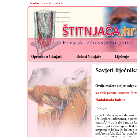
Naslovnica - štitnjača.hr
Općenito o štitnjači
Bolesti štitnjače
Liječenje
Savjeti liječnik
Ovdje možete vidjeti odgovor
|za vaša pitanja, koristite for
Nadoknada kalcija
Pitanje:
prije 15 dana operirala sam ci
(folikularni adenomi), a par
unatoĂ¨ 4 do 5 tbl Sandoz CA
litre mlijeka s kalcijem. Ka
savjetujete kakav bi kalcij bio
neĹˇto treĂ¦e. ZaĹˇto uopĂ¦e 