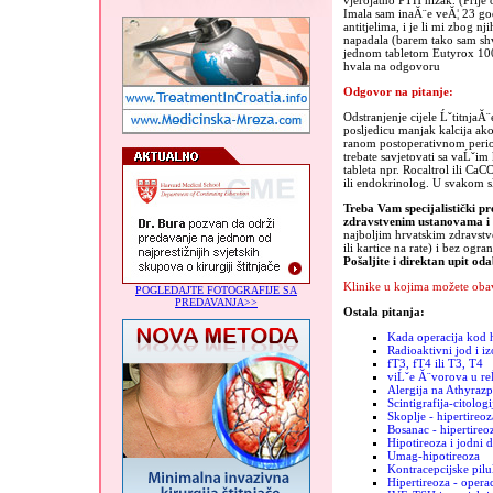
vjerojatno PTH nizak. (Prije 
Imala sam inaĂ¨e veĂ¦ 23 go
antitjelima, i je li mi zbog n
napadala (barem tako sam shv
jednom tabletom Eutyrox 100, 
hvala na odgovoru
Odgovor na pitanje:
Odstranjenje cijele ĹˇtitnjaĂ
posljedicu manjak kalcija ako
ranom postoperativnom perio
trebate savjetovati sa vaĹˇi
tableta npr. Rocaltrol ili Ca
ili endokrinolog. U svakom s
Treba Vam specijalistički pr
zdravstvenim ustanovama 
najboljim hrvatskim zdravst
ili kartice na rate) i bez ogra
Pošaljite i direktan upit od
Klinike u kojima možete obav
POGLEDAJTE FOTOGRAFIJE SA
PREDAVANJA>>
Ostala pitanja:
Kada operacija kod h
Radioaktivni jod i iz
fT3, fT4 ili T3, T4
viĹˇe Ă¨vorova u re
Alergija na Athyrazp
Scintigrafija-citologi
Skoplje - hipertireoz
Bosanac - hipertireo
Hipotireoza i jodni 
Umag-hipotireoza
Kontracepcijske pilu
Hipertireoza - operac