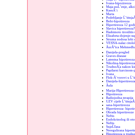
Ivana-hipozireoza
Maja-puĹˇenje, alko
KsenĂ¨i
Marta
Podebljanje Ĺˇtitnja
Bobi-hipotireoza
Hipertireoza 12 godi
Slavica hipertireoza?
Hashimoto tiroiditis 
Elizabeta-dojenje-sup
Struma nodosa lobi d
VESNA-nalaz citolo
ĂurĂ°ica MehmedbaĹ
Danijela-pregled
Graves disease
Latentna hipotireoza
Nikolina-hipotireoza
TrudnoĂ¦a nakon kir
Papilarni karcinom-
Ivana
Flok-Ă¨vorovi u Ĺˇti
Danijela-hipertireoz
Ăula
Marija-Hipertireoz
Hipotireoza
Radiojodna terapija
UZV cijele ĹˇtitnjaĂ
sana-hipertireoza
Hipertireoza- hipoti
Obrada hipertireoze
Neftis
Endokrinolog ili oto
Neftis
SnjeĹľana
Neregulirana hipertir
Hipotireoza u trudno