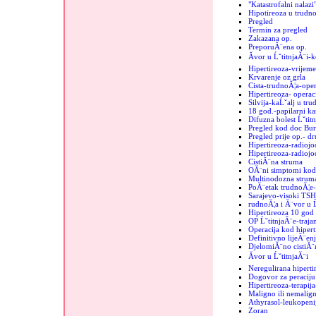
"Katastrofalni nalazi"
Hipotireoza u trudno
Pregled
Termin za pregled
Zakazana op.
PreporuĂ¨ena op.
Ăvor u ĹˇtitnjaĂ¨i-
Hipertireoza-vrijeme
Krvarenje oz grla
Cista-trudnoĂ¦a-oper
Hipertireoza- operac
Silvija-kaĹˇalj u tru
18 god.-papilarni k
Difuzna bolest Ĺˇtit
Pregled kod doc Bur
Pregled prije op.- d
Hipertireoza-radiojo
Hipertireoza-radiojod
CistiĂ¨na struma
OĂ¨ni simptomi kod 
Multinodozna strum
PoĂ¨etak trudnoĂ¦e-
Sarajevo-visoki TSH
rudnoĂ¦a i Ă¨vor u Ĺ
Hipertireoza 10 god
OP ĹˇtitnjaĂ¨e-trajan
Operacija kod hipert
Definitivno lijeĂ¨enj
DjelomiĂ¨no cistiĂ¨n
Ăvor u ĹˇtitnjaĂ¨i
Neregulirana hiperti
Dogovor za peraciju 
Hipertireoza-terapij
Maligno ili nemalign
Athyrasol-leukopeni
Zoran