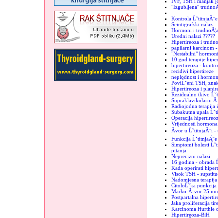
IVF, TSH i manjak j
"Izgubljena" trudno
Kontrola ĹˇtitnjaĂ¨e
Scintigrafski nalaz
Hormoni i trudnoĂ¦
Uredni nalazi ?????
Hipertireoza i trudn
papilarni karcinom -
"Nestabilni" hormon
10 god terapije hiper
hipertireoza - kontro
recidivi hipertireze
neplodnost i hormoni
PoviĹˇeni TSH, znak
Hipertireoza i plani
Rezidualno tkivo Ĺˇt
Supraklavikularni Ă¨
Radiojodna terapija 
Subakutna upala Ĺˇt
Operacija hipertireo
Vrijednosti hormona 
Ăvor u ĹˇtitnjaĂ¨i -
Funkcija ĹˇtitnjaĂ¨e
Simptomi bolesti Ĺˇti
pitanja
Neprecizni nalazi
16 godina - obrada Ĺ
Kada operirati hiper
Visok TSH - supstituc
Nadomjesna terapija 
CitoloĹˇka punkcija -
Marko-Ă¨vor 25 m
Postpartalna hipertir
Jaka proliferacija tir
Karcinoma Hurthle c
Hipertireoza-BiH