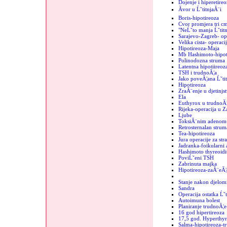
Dojenje i hiperetireo
Ăvor u ĹˇtitnjaĂ¨i
Boris-hipotireoza
Cvor promjera tri c
"NeĹˇto manja Ĺˇtit
Sarajevo-Zagreb- op
Velika cista- operaci
Hipotireoza-Maja
Mb Hashimoto-hipoti
Polinodozna struma
Latentna hipotiireoz
TSH i trudnoĂ¦a
Jako poveĂ¦ana Ĺˇtit
Hipotireoza
ZraĂ¨enje u djetinjs
Ela
Euthyrox u trudnoĂ¦
Rijeka-operacija u 
Ljube
ToksiĂ¨nim adenom-
Retrosternalan strum
Tea-hipotireoza
Jura operacije za str
Jadranka-foikularni
Hashimoto thyreoidit
PoviĹˇeni TSH
Zabrinuta majka
Hipotireoza-zaĂ¨eĂ¦
Stanje nakon djelomi
Sandra
Operacija ostatka Ĺˇt
Autoimuna bolest
Planiranje trudnoĂ¦e
16 god hipertireoza
17,5 god. Hyperthyr
Salma-hipotireoza-t