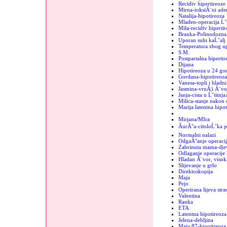
Recidiv hipertireoze
Mirna-toksiĂ¨ni ad
Natalija-hipotireoza
Mladen-operacija Ĺˇt
Mila-recidiv hipertir
Branka-Polinodozna 
Uporan suhi kaĹˇalj
Temperatura zbog up
S.M.
Postpartalna hipertir
Dijana
Hipotireoza u 24 go
Gordana-hipotireoza
Vanesa-topli i hladn
Jasmina-vruĂ¦i Ă¨vo
Janja-cista u Ĺˇtitnja
Milica-stanje nakon 
Marija latentna hipot
Mirjana/MIra
ĂurĂ°a-citoloĹˇka p
Normalni nalazi
OdgaĂ°anje operacij
Zabrinuta mama-dje
Odlaganje operacije 
Hladan Ă¨vor, visok 
Slijevanje u grlo
Direktoskopija
Maja
Pejo
Operirana lijeva stra
Valentina
Ranka
ETA
Latentna hipotireoza
Jelena-debljina
Maja 87-hipotireoza