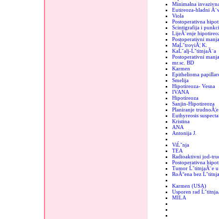
Minimalna invazivna
Eutireoza-hladni Ă¨
Viola
Postoperativna hipot
Scintigrafija i punkc
LijeĂ¨enje hipotireo
Postoperativni manja
MaĹˇtroviĂ¦ K.
KaĹˇalj-ĹˇtitnjaĂ¨a
Postoperativni manjak
mr.sc. BD
Karmen
Epithelioma papillar
Smelija
Hipotireoza- Vesna
IVANA
Hipotireoza
Sanjin-Hipotireoza
Planiranje trudnoĂ¦e
Euthyreosis suspecta
Kristina
ANA
Antonija J.
ViĹˇnja
TEA
Radioaktivni jod-tr
Postoperativna hipot
Tumor ĹˇtitnjaĂ¨e u 
RoĂ°ena bez Ĺˇtitnj
Karmen (USA)
Usporen rad Ĺˇtitnj
MILA