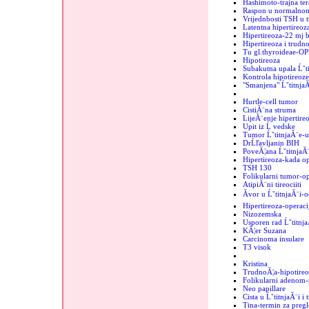
Hashimoto-trajna ter
Raspon u normalnom
Vrijednbosti TSH u 
Latentna hipertireo
Hipertireoza-22 mj b
Hipertireoza i trudn
Tu gl.thyroideae-OP
Hipotireoza
Subakutna upala Ĺˇt
Kontrola hipotireoze
"Smanjena" Ĺˇtitnja
Hurtle-cell tumor
CistiĂ¨na struma
LijeĂ¨enje hipertire
Upit iz Ĺ vedske
Tumor ĹˇtitnjaĂ¨e-
DrĹľavljanin BIH
PoveĂ¦ana ĹˇtitnjaĂ
Hipertireoza-kada op
TSH 130
Folikularni tumor-op
AtipiĂ¨ni tireociiti
Ăvor u ĹˇtitnjaĂ¨i-o
Hipertireoza-operaci
Nizozemska
Usporen rad Ĺˇtitnj
KĂ¦er Suzana
Carcinoma insulare
T3 visok
Kristina
TrudnoĂ¦a-hipotireo
Folikularni adenom-r
Neo papillare
Cista u ĹˇtitnjaĂ¨i i
Tina-termin za pregl