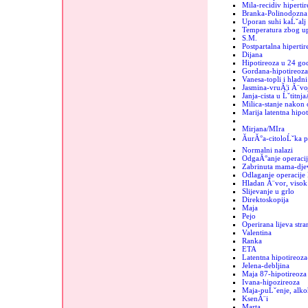
Mila-recidiv hipertir
Branka-Polinodozna 
Uporan suhi kaĹˇalj
Temperatura zbog up
S.M.
Postpartalna hipertir
Dijana
Hipotireoza u 24 go
Gordana-hipotireoza
Vanesa-topli i hladn
Jasmina-vruĂ¦i Ă¨vo
Janja-cista u Ĺˇtitnja
Milica-stanje nakon 
Marija latentna hipot
Mirjana/MIra
ĂurĂ°a-citoloĹˇka p
Normalni nalazi
OdgaĂ°anje operacij
Zabrinuta mama-dje
Odlaganje operacije 
Hladan Ă¨vor, visok 
Slijevanje u grlo
Direktoskopija
Maja
Pejo
Operirana lijeva stra
Valentina
Ranka
ETA
Latentna hipotireoza
Jelena-debljina
Maja 87-hipotireoza
Ivana-hipozireoza
Maja-puĹˇenje, alko
KsenĂ¨i
Marta