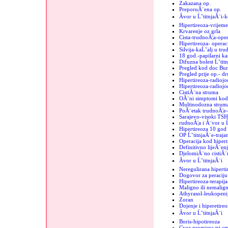
Zakazana op.
PreporuĂ¨ena op.
Ăvor u ĹˇtitnjaĂ¨i-
Hipertireoza-vrijeme
Krvarenje oz grla
Cista-trudnoĂ¦a-oper
Hipertireoza- operac
Silvija-kaĹˇalj u tru
18 god.-papilarni k
Difuzna bolest Ĺˇtit
Pregled kod doc Bur
Pregled prije op.- d
Hipertireoza-radiojo
Hipertireoza-radiojod
CistiĂ¨na struma
OĂ¨ni simptomi kod 
Multinodozna strum
PoĂ¨etak trudnoĂ¦e-
Sarajevo-visoki TSH
rudnoĂ¦a i Ă¨vor u Ĺ
Hipertireoza 10 god
OP ĹˇtitnjaĂ¨e-trajan
Operacija kod hipert
Definitivno lijeĂ¨enj
DjelomiĂ¨no cistiĂ¨n
Ăvor u ĹˇtitnjaĂ¨i
Neregulirana hiperti
Dogovor za peraciju 
Hipertireoza-terapij
Maligno ili nemalign
Athyrasol-leukopeni
Zoran
Dojenje i hiperetireo
Ăvor u ĹˇtitnjaĂ¨i
Boris-hipotireoza
Cvor promjera tri c