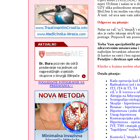
Lijevi lobus 21X16,5X56,7 m
mjeri 19,6mm i nalazi se u d
UZV slika polinodozne strum
MoĹľete li mi molim vas objasn
Ă¨initi. od srca sam vam zah
Odgovor na pitanje:
Nalaz na vaĹˇoj ĹˇtitnjaĂ¨i 
ako je radio iskusan struĂ¨nj
pretrage. PreporuĂ¨am ponoo
Treba Vam specijalistički pr
zdravstvenim ustanovama 
najboljim hrvatskim zdravst
ili kartice na rate) i bez ogra
Pošaljite i direktan upit od
Klinike u kojima možete obav
Ostala pitanja:
Kada operacija kod h
POGLEDAJTE FOTOGRAFIJE SA
Radioaktivni jod i iz
PREDAVANJA>>
fT3, fT4 ili T3, T4
viĹˇe Ă¨vorova u re
Alergija na Athyrazp
Scintigrafija-citologi
Skoplje - hipertireoz
Bosanac - hipertireo
Hipotireoza i jodni 
Umag-hipotireoza
Kontracepcijske pilu
Hipertireoza - operac
IVF, TSH i manjak j
"Izgubljena" trudno
Kontrola ĹˇtitnjaĂ¨e