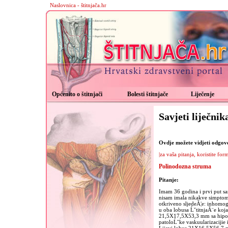
Naslovnica - štitnjača.hr
Općenito o štitnjači
Bolesti štitnjače
Liječenje
Savjeti liječnik
Ovdje možete vidjeti odgovor
|za vaša pitanja, koristite for
Polinodozna struma
Pitanje:
Imam 36 godina i prvi put sa
nisam imala nikakve simptom
otkriveno sljedeĂ¦e: inhomog
u oba lobusa ĹˇtitnjaĂ¨e koja
21,5X17,5X53,3 mm sa hipoe
patoloĹˇke vaskuularizacijie i