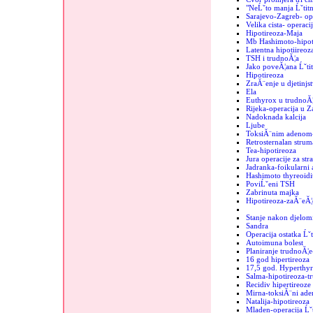
"NeĹˇto manja Ĺˇtit
Sarajevo-Zagreb- op
Velika cista- operaci
Hipotireoza-Maja
Mb Hashimoto-hipoti
Latentna hipotiireoz
TSH i trudnoĂ¦a
Jako poveĂ¦ana Ĺˇtit
Hipotireoza
ZraĂ¨enje u djetinjs
Ela
Euthyrox u trudnoĂ¦
Rijeka-operacija u 
Nadoknada kalcija
Ljube
ToksiĂ¨nim adenom-
Retrosternalan strum
Tea-hipotireoza
Jura operacije za str
Jadranka-foikularni
Hashimoto thyreoidit
PoviĹˇeni TSH
Zabrinuta majka
Hipotireoza-zaĂ¨eĂ¦
Stanje nakon djelomi
Sandra
Operacija ostatka Ĺˇt
Autoimuna bolest
Planiranje trudnoĂ¦e
16 god hipertireoza
17,5 god. Hyperthyr
Salma-hipotireoza-t
Recidiv hipertireoze
Mirna-toksiĂ¨ni ad
Natalija-hipotireoza
Mladen-operacija Ĺˇt