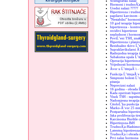
Scintigrafski nalaz
Hormoni i trudnoĂ¦
Uredni nalazi ?????
Hipertireoza i trudn
papilarni karcinom -
"Nestabilni" hormon
10 god terapije hiper
hipertireoza - kontro
recidivi hipertireze
neplodnost i hormoni
PoviĹˇeni TSH, znak
Hipertireoza i plani
Rezidualno tkivo Ĺˇt
Supraklavikularni Ă¨
Radiojodna terapija 
Subakutna upala Ĺˇt
Operacija hipertireo
Vrijednosti hormona 
Ăvor u ĹˇtitnjaĂ¨i -
Funkcija ĹˇtitnjaĂ¨e
Simptomi bolesti Ĺˇti
pitanja
Neprecizni nalazi
16 godina - obrada Ĺ
Kada operirati hiper
Visok TSH - supstituc
Nadomjesna terapija 
CitoloĹˇka punkcija -
Marko-Ă¨vor 25 m
Postpartalna hipertir
Jaka proliferacija tir
Karcinoma Hurthle c
Hipertireoza-BiH
TrudnoĂ¦a-Hashimo
Latentna hipotireoz
TrudnoĂ¦a i obrada 
Prvi nalaz hormona