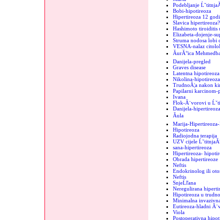
Podebljanje Ĺˇtitnja
Bobi-hipotireoza
Hipertireoza 12 godi
Slavica hipertireoza?
Hashimoto tiroiditis 
Elizabeta-dojenje-sup
Struma nodosa lobi d
VESNA-nalaz citolo
ĂurĂ°ica MehmedbaĹ
Danijela-pregled
Graves disease
Latentna hipotireoza
Nikolina-hipotireoza
TrudnoĂ¦a nakon kir
Papilarni karcinom-
Ivana
Flok-Ă¨vorovi u Ĺˇti
Danijela-hipertireoz
Ăula
Marija-Hipertireoz
Hipotireoza
Radiojodna terapija
UZV cijele ĹˇtitnjaĂ
sana-hipertireoza
Hipertireoza- hipoti
Obrada hipertireoze
Neftis
Endokrinolog ili oto
Neftis
SnjeĹľana
Neregulirana hipertir
Hipotireoza u trudno
Minimalna invazivna
Eutireoza-hladni Ă¨
Viola
Postoperativna hipot