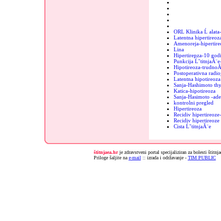
ORL Klinika Ĺ alata
Latentna hipertireoz
Amenoreja-hipertire
Lina
Hipertirepza-10 godi
Punkcija ĹˇtitnjaĂ¨e
Hipotireoza-trudnoĂ
Postoperativna radio
Latentna hipotireoza
Sanja-Hashimoto thy
Katica-hipotireoza
Sanja-Hasimoto -ad
kontrolni pregled
Hipertireoza
Recidiv hipertireoz
Recidiv hipertireoz
Cista ĹˇtitnjaĂ¨e
štitnjaea.hr
je zdravstveni portal specijaliziran za bolesti štitnj
Priloge šaljite na
e-mail
:: izrada i održavanje -
TIM PUBLIC