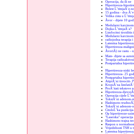
Operacija, da ili ne
Hipertireoza-hipotir
Bolest ĹˇtitnjaĂ¨e-n
15 godina - dva Ă¨vo
Velika cista u Ĺˇtitn
Ăvor - dijete 10 god
Medularni karcinom
Dojka-ĹˇtitnjaĂ¨a?
Limfocitni tiroiditis
Medularni karcinom u
radiojodna terapija i
Latentna hipertireoz
Hipertireoza-maligni
ĂvoriĂ¦i ne rastu - 
Mate- dijete sa auto
Terapija radioaktiv
Postpartalna hipertir
Hipertireoza-niski le
Hipertireoza- 25 go
Postpartalna hipertir
AtipiĂ¨ni tireociti- 
KroniĂ¨na limfatiĂ¨
ProĂ¨itati tekstove n
Hipotireoza-djevojĂ
Operacija cijele Ĺˇti
ToksiĂ¨ni adenom-mi
Hashimoto-trudnoĂ¦
ToksiĂ¨ni adenom-o
CitoloĹˇka punkcija-
Op hipertireoze-uzim
"Laserska" operacija 
Hashimoto-trajna ter
Raspon u normalnom
Vrijednbosti TSH u 
Latentna hipertireo