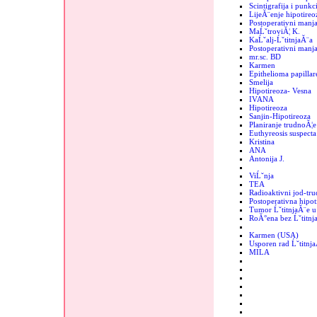
Scintigrafija i punkc
LijeĂ¨enje hipotireo
Postoperativni manja
MaĹˇtroviĂ¦ K.
KaĹˇalj-ĹˇtitnjaĂ¨a
Postoperativni manjak
mr.sc. BD
Karmen
Epithelioma papillar
Smelija
Hipotireoza- Vesna
IVANA
Hipotireoza
Sanjin-Hipotireoza
Planiranje trudnoĂ¦e
Euthyreosis suspecta
Kristina
ANA
Antonija J.
ViĹˇnja
TEA
Radioaktivni jod-tr
Postoperativna hipot
Tumor ĹˇtitnjaĂ¨e u 
RoĂ°ena bez Ĺˇtitnj
Karmen (USA)
Usporen rad Ĺˇtitnj
MILA