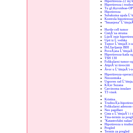
Hipertireoza-22 mj b
Hipertireoza i trudn
Tu gl.thyroideae-OP
Hipotireoza
Subakutna upala Ĺˇt
Kontrola hipotireoze
"Smanjena" Ĺˇtitnja
Hurtle-cell tumor
CistiĂ¨na struma
LijeĂ¨enje hipertire
Upit iz Ĺ vedske
Tumor ĹˇtitnjaĂ¨e-
DrĹľavljanin BIH
PoveĂ¦ana ĹˇtitnjaĂ
Hipertireoza-kada op
TSH 130
Folikularni tumor-op
AtipiĂ¨ni tireociiti
Ăvor u ĹˇtitnjaĂ¨i-o
Hipertireoza-operaci
Nizozemska
Usporen rad Ĺˇtitnj
KĂ¦er Suzana
Carcinoma insulare
T3 visok
Kristina
TrudnoĂ¦a-hipotireo
Folikularni adenom-r
Neo papillare
Cista u ĹˇtitnjaĂ¨i i
Tina-termin za pregl
"Katastrofalni nalazi"
Hipotireoza u trudno
Pregled
Termin za pregled