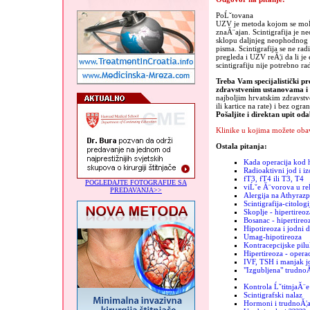
PoĹˇtovana
UZV je metoda kojom se moĹľe
znaĂ¨ajan. Scintigrafija je n
sklopu daljnjeg neophodnog li
pisma. Scintigrafija se ne r
pregleda i UZV reĂ¦i da li j
scintigrafiju nije potrebno r
Treba Vam specijalistički pr
zdravstvenim ustanovama 
najboljim hrvatskim zdravst
ili kartice na rate) i bez ogra
Pošaljite i direktan upit od
Klinike u kojima možete obav
Ostala pitanja:
Kada operacija kod h
Radioaktivni jod i iz
fT3, fT4 ili T3, T4
POGLEDAJTE FOTOGRAFIJE SA
viĹˇe Ă¨vorova u re
PREDAVANJA>>
Alergija na Athyrazp
Scintigrafija-citologi
Skoplje - hipertireoz
Bosanac - hipertireo
Hipotireoza i jodni 
Umag-hipotireoza
Kontracepcijske pilu
Hipertireoza - operac
IVF, TSH i manjak j
"Izgubljena" trudno
Kontrola ĹˇtitnjaĂ¨e
Scintigrafski nalaz
Hormoni i trudnoĂ¦