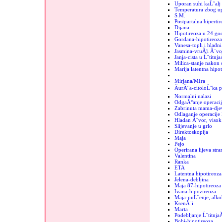
Uporan suhi kaĹˇalj
Temperatura zbog up
S.M.
Postpartalna hipertir
Dijana
Hipotireoza u 24 go
Gordana-hipotireoza
Vanesa-topli i hladn
Jasmina-vruĂ¦i Ă¨vo
Janja-cista u Ĺˇtitnja
Milica-stanje nakon 
Marija latentna hipot
Mirjana/MIra
ĂurĂ°a-citoloĹˇka p
Normalni nalazi
OdgaĂ°anje operacij
Zabrinuta mama-dje
Odlaganje operacije 
Hladan Ă¨vor, visok 
Slijevanje u grlo
Direktoskopija
Maja
Pejo
Operirana lijeva stra
Valentina
Ranka
ETA
Latentna hipotireoza
Jelena-debljina
Maja 87-hipotireoza
Ivana-hipozireoza
Maja-puĹˇenje, alko
KsenĂ¨i
Marta
Podebljanje Ĺˇtitnja
Bobi-hipotireoza