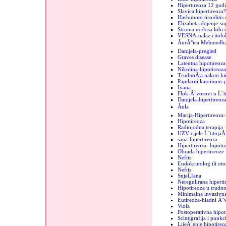
Hipertireoza 12 godi
Slavica hipertireoza?
Hashimoto tiroiditis 
Elizabeta-dojenje-sup
Struma nodosa lobi d
VESNA-nalaz citolo
ĂurĂ°ica MehmedbaĹ
Danijela-pregled
Graves disease
Latentna hipotireoza
Nikolina-hipotireoza
TrudnoĂ¦a nakon kir
Papilarni karcinom-
Ivana
Flok-Ă¨vorovi u Ĺˇti
Danijela-hipertireoz
Ăula
Marija-Hipertireoz
Hipotireoza
Radiojodna terapija
UZV cijele ĹˇtitnjaĂ
sana-hipertireoza
Hipertireoza- hipoti
Obrada hipertireoze
Neftis
Endokrinolog ili oto
Neftis
SnjeĹľana
Neregulirana hipertir
Hipotireoza u trudno
Minimalna invazivna
Eutireoza-hladni Ă¨
Viola
Postoperativna hipot
Scintigrafija i punkc
LijeĂ¨enje hipotireo