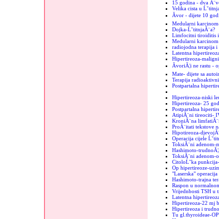
15 godina - dva Ă¨vo
Velika cista u Ĺˇtitn
Ăvor - dijete 10 god
Medularni karcinom
Dojka-ĹˇtitnjaĂ¨a?
Limfocitni tiroiditis
Medularni karcinom u
radiojodna terapija i
Latentna hipertireoz
Hipertireoza-maligni
ĂvoriĂ¦i ne rastu - 
Mate- dijete sa auto
Terapija radioaktiv
Postpartalna hipertir
Hipertireoza-niski le
Hipertireoza- 25 go
Postpartalna hipertir
AtipiĂ¨ni tireociti- 
KroniĂ¨na limfatiĂ¨
ProĂ¨itati tekstove n
Hipotireoza-djevojĂ
Operacija cijele Ĺˇti
ToksiĂ¨ni adenom-mi
Hashimoto-trudnoĂ¦
ToksiĂ¨ni adenom-o
CitoloĹˇka punkcija-
Op hipertireoze-uzim
"Laserska" operacija 
Hashimoto-trajna ter
Raspon u normalnom
Vrijednbosti TSH u 
Latentna hipertireo
Hipertireoza-22 mj b
Hipertireoza i trudn
Tu gl.thyroideae-OP