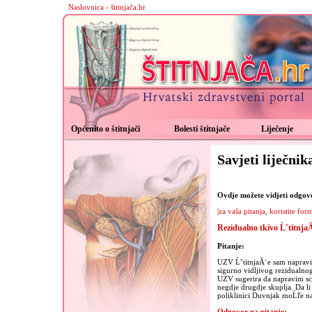
Naslovnica - štitnjača.hr
Općenito o štitnjači
Bolesti štitnjače
Liječenje
Savjeti liječnik
Ovdje možete vidjeti odgovor
|za vaša pitanja, koristite for
Rezidualno tkivo Ĺˇtitnja
Pitanje:
UZV ĹˇtitnjaĂ¨e sam napravila
sigurno vidljivog rezidualnog 
UZV sugerira da napravim scin
negdje drugdje skuplja. Da li
poliklinici Duvnjak moĹľe na
Odgovor na pitanje: