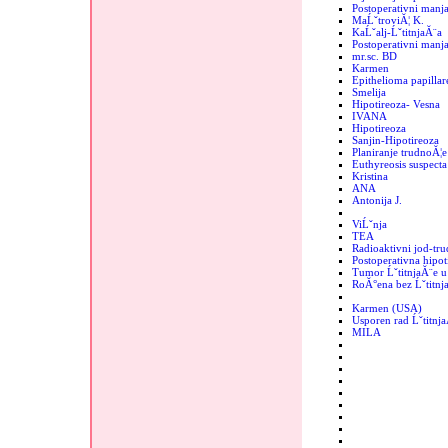
Postoperativni manja
MaĹˇtroviĂ¦ K.
KaĹˇalj-ĹˇtitnjaĂ¨a
Postoperativni manjak
mr.sc. BD
Karmen
Epithelioma papillar
Smelija
Hipotireoza- Vesna
IVANA
Hipotireoza
Sanjin-Hipotireoza
Planiranje trudnoĂ¦e
Euthyreosis suspecta
Kristina
ANA
Antonija J.
ViĹˇnja
TEA
Radioaktivni jod-tr
Postoperativna hipot
Tumor ĹˇtitnjaĂ¨e u 
RoĂ°ena bez Ĺˇtitnj
Karmen (USA)
Usporen rad Ĺˇtitnj
MILA