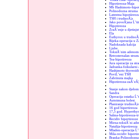
Hipotireoza-Maja
Mb Hashimoto-hipoti
Polinodozna struma
Latentna hipotiireoz
TSH i trudnoĂ¦a
Jako poveĂ¦ana Ĺˇtit
Hipotireoza
ZraĂ¨enje u djetinjs
Ela
Euthyrox u trudnoĂ¦
Rijeka-operacija u 
Nadoknada kalcija
Ljube
ToksiĂ¨nim adenom-
Retrosternalan strum
Tea-hipotireoza
Jura operacije za str
Jadranka-foikularni
Hashimoto thyreoidit
PoviĹˇeni TSH
Zabrinuta majka
Hipotireoza-zaĂ¨eĂ¦
Stanje nakon djelomi
Sandra
Operacija ostatka Ĺˇt
Autoimuna bolest
Planiranje trudnoĂ¦e
16 god hipertireoza
17,5 god. Hyperthyr
Salma-hipotireoza-t
Recidiv hipertireoze
Mirna-toksiĂ¨ni ad
Natalija-hipotireoza
Mladen-operacija Ĺˇt
Mila-recidiv hipertir
Branka-Polinodozna 