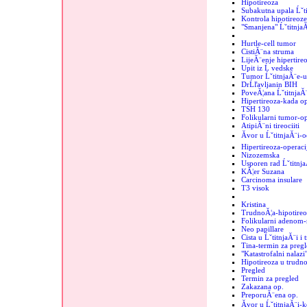
Hipotireoza
Subakutna upala Ĺˇt
Kontrola hipotireoze
"Smanjena" Ĺˇtitnja
Hurtle-cell tumor
CistiĂ¨na struma
LijeĂ¨enje hipertire
Upit iz Ĺ vedske
Tumor ĹˇtitnjaĂ¨e-
DrĹľavljanin BIH
PoveĂ¦ana ĹˇtitnjaĂ
Hipertireoza-kada op
TSH 130
Folikularni tumor-op
AtipiĂ¨ni tireociiti
Ăvor u ĹˇtitnjaĂ¨i-o
Hipertireoza-operaci
Nizozemska
Usporen rad Ĺˇtitnj
KĂ¦er Suzana
Carcinoma insulare
T3 visok
Kristina
TrudnoĂ¦a-hipotireo
Folikularni adenom-r
Neo papillare
Cista u ĹˇtitnjaĂ¨i i
Tina-termin za pregl
"Katastrofalni nalazi"
Hipotireoza u trudno
Pregled
Termin za pregled
Zakazana op.
PreporuĂ¨ena op.
Ăvor u ĹˇtitnjaĂ¨i-