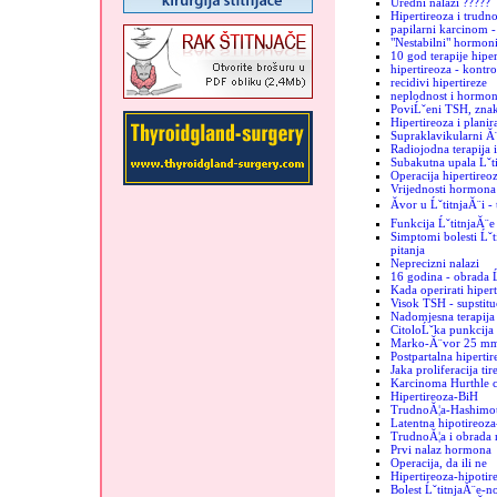
Uredni nalazi ?????
Hipertireoza i trudn
papilarni karcinom -
"Nestabilni" hormon
10 god terapije hiper
hipertireoza - kontro
recidivi hipertireze
neplodnost i hormoni
PoviĹˇeni TSH, znak
Hipertireoza i plani
Supraklavikularni Ă¨
Radiojodna terapija 
Subakutna upala Ĺˇt
Operacija hipertireo
Vrijednosti hormona 
Ăvor u ĹˇtitnjaĂ¨i -
Funkcija ĹˇtitnjaĂ¨e
Simptomi bolesti Ĺˇti
pitanja
Neprecizni nalazi
16 godina - obrada Ĺ
Kada operirati hiper
Visok TSH - supstituc
Nadomjesna terapija 
CitoloĹˇka punkcija -
Marko-Ă¨vor 25 m
Postpartalna hipertir
Jaka proliferacija tir
Karcinoma Hurthle c
Hipertireoza-BiH
TrudnoĂ¦a-Hashimo
Latentna hipotireoz
TrudnoĂ¦a i obrada 
Prvi nalaz hormona
Operacija, da ili ne
Hipertireoza-hipotir
Bolest ĹˇtitnjaĂ¨e-n