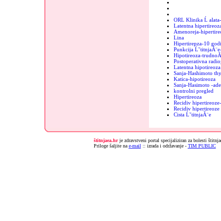
ORL Klinika Ĺ alata
Latentna hipertireoz
Amenoreja-hipertire
Lina
Hipertirepza-10 godi
Punkcija ĹˇtitnjaĂ¨e
Hipotireoza-trudnoĂ
Postoperativna radio
Latentna hipotireoza
Sanja-Hashimoto thy
Katica-hipotireoza
Sanja-Hasimoto -ad
kontrolni pregled
Hipertireoza
Recidiv hipertireoz
Recidiv hipertireoz
Cista ĹˇtitnjaĂ¨e
štitnjaea.hr
je zdravstveni portal specijaliziran za bolesti štitnj
Priloge šaljite na
e-mail
:: izrada i održavanje -
TIM PUBLIC