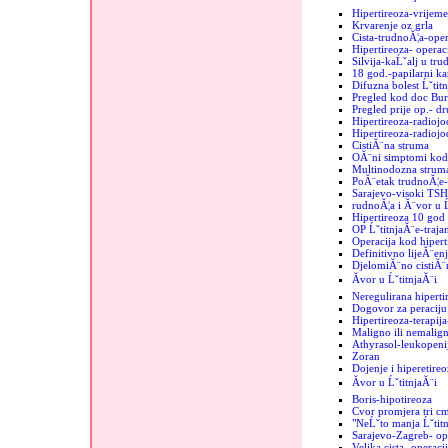
Hipertireoza-vrijeme
Krvarenje oz grla
Cista-trudnoĂ¦a-oper
Hipertireoza- operac
Silvija-kaĹˇalj u tru
18 god.-papilarni k
Difuzna bolest Ĺˇtit
Pregled kod doc Bur
Pregled prije op.- d
Hipertireoza-radiojo
Hipertireoza-radiojod
CistiĂ¨na struma
OĂ¨ni simptomi kod 
Multinodozna strum
PoĂ¨etak trudnoĂ¦e-
Sarajevo-visoki TSH
rudnoĂ¦a i Ă¨vor u Ĺ
Hipertireoza 10 god
OP ĹˇtitnjaĂ¨e-trajan
Operacija kod hipert
Definitivno lijeĂ¨enj
DjelomiĂ¨no cistiĂ¨n
Ăvor u ĹˇtitnjaĂ¨i
Neregulirana hiperti
Dogovor za peraciju 
Hipertireoza-terapij
Maligno ili nemalign
Athyrasol-leukopeni
Zoran
Dojenje i hiperetireo
Ăvor u ĹˇtitnjaĂ¨i
Boris-hipotireoza
Cvor promjera tri c
"NeĹˇto manja Ĺˇtit
Sarajevo-Zagreb- op
Velika cista- operaci