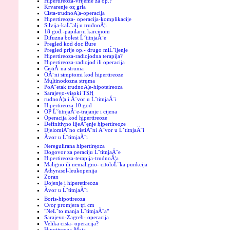
Hipertireoza-vrijeme za op.?
Krvarenje oz grla
Cista-trudnoĂ¦a-operacija
Hipertireoza- operacija-komplikacije
Silvija-kaĹˇalj u trudnoĂ¦i
18 god.-papilarni karcinom
Difuzna bolest ĹˇtitnjaĂ¨e
Pregled kod doc Bure
Pregled prije op.- drugo miĹˇljenje
Hipertireoza-radiojodna terapija?
Hipertireoza-radiojod ili operacija
CistiĂ¨na struma
OĂ¨ni simptomi kod hipertireoze
Multinodozna struma
PoĂ¨etak trudnoĂ¦e-hipoteireoza
Sarajevo-visoki TSH
rudnoĂ¦a i Ă¨vor u ĹˇtitnjaĂ¨i
Hipertireoza 10 god
OP ĹˇtitnjaĂ¨e-trajanje i cijena
Operacija kod hipertireoze
Definitivno lijeĂ¨enje hipertireoze
DjelomiĂ¨no cistiĂ¨ni Ă¨vor u ĹˇtitnjaĂ¨i
Ăvor u ĹˇtitnjaĂ¨i
Neregulirana hipertireoza
Dogovor za peraciju ĹˇtitnjaĂ¨e
Hipertireoza-terapija-trudnoĂ¦a
Maligno ili nemaligno- citoloĹˇka punkcija
Athyrasol-leukopenija
Zoran
Dojenje i hiperetireoza
Ăvor u ĹˇtitnjaĂ¨i
Boris-hipotireoza
Cvor promjera tri cm
"NeĹˇto manja ĹˇtitnjaĂ¨a"
Sarajevo-Zagreb- operacija
Velika cista- operacija?
Hipotireoza-Maja