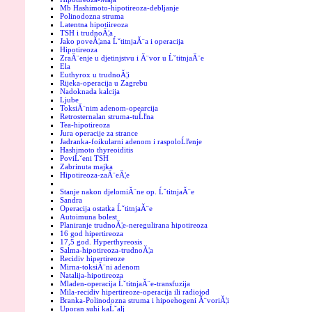
Mb Hashimoto-hipotireoza-debljanje
Polinodozna struma
Latentna hipotiireoza
TSH i trudnoĂ¦a
Jako poveĂ¦ana ĹˇtitnjaĂ¨a i operacija
Hipotireoza
ZraĂ¨enje u djetinjstvu i Ă¨vor u ĹˇtitnjaĂ¨e
Ela
Euthyrox u trudnoĂ¦i
Rijeka-operacija u Zagrebu
Nadoknada kalcija
Ljube
ToksiĂ¨nim adenom-opearcija
Retrosternalan struma-tuĹľna
Tea-hipotireoza
Jura operacije za strance
Jadranka-foikularni adenom i raspoloĹľenje
Hashimoto thyreoiditis
PoviĹˇeni TSH
Zabrinuta majka
Hipotireoza-zaĂ¨eĂ¦e
Stanje nakon djelomiĂ¨ne op. ĹˇtitnjaĂ¨e
Sandra
Operacija ostatka ĹˇtitnjaĂ¨e
Autoimuna bolest
Planiranje trudnoĂ¦e-neregulirana hipotireoza
16 god hipertireoza
17,5 god. Hyperthyreosis
Salma-hipotireoza-trudnoĂ¦a
Recidiv hipertireoze
Mirna-toksiĂ¨ni adenom
Natalija-hipotireoza
Mladen-operacija ĹˇtitnjaĂ¨e-transfuzija
Mila-recidiv hipertireoze-operacija ili radiojod
Branka-Polinodozna struma i hipoehogeni Ă¨voriĂ¦i
Uporan suhi kaĹˇalj