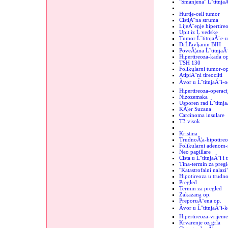
"Smanjena" Ĺˇtitnja
Hurtle-cell tumor
CistiĂ¨na struma
LijeĂ¨enje hipertire
Upit iz Ĺ vedske
Tumor ĹˇtitnjaĂ¨e-
DrĹľavljanin BIH
PoveĂ¦ana ĹˇtitnjaĂ
Hipertireoza-kada op
TSH 130
Folikularni tumor-op
AtipiĂ¨ni tireociiti
Ăvor u ĹˇtitnjaĂ¨i-o
Hipertireoza-operaci
Nizozemska
Usporen rad Ĺˇtitnj
KĂ¦er Suzana
Carcinoma insulare
T3 visok
Kristina
TrudnoĂ¦a-hipotireo
Folikularni adenom-r
Neo papillare
Cista u ĹˇtitnjaĂ¨i i
Tina-termin za pregl
"Katastrofalni nalazi"
Hipotireoza u trudno
Pregled
Termin za pregled
Zakazana op.
PreporuĂ¨ena op.
Ăvor u ĹˇtitnjaĂ¨i-
Hipertireoza-vrijeme
Krvarenje oz grla