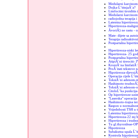
Medularni karcinom
Dojka-ĹˇtitnjaĂ¨a?
Limfocitni tiroiditis
Medularni karcinom u
radiojodna terapija i
Latentna hipertireoz
Hipertireoza-maligni
ĂvoriĂ¦i ne rastu - 
Mate- dijete sa auto
Terapija radioaktiv
Postpartalna hipertir
Hipertireoza-niski le
Hipertireoza- 25 go
Postpartalna hipertir
AtipiĂ¨ni tireociti- 
KroniĂ¨na limfatiĂ¨
ProĂ¨itati tekstove n
Hipotireoza-djevojĂ
Operacija cijele Ĺˇti
ToksiĂ¨ni adenom-mi
Hashimoto-trudnoĂ¦
ToksiĂ¨ni adenom-o
CitoloĹˇka punkcija-
Op hipertireoze-uzim
"Laserska" operacija 
Hashimoto-trajna ter
Raspon u normalnom
Vrijednbosti TSH u 
Latentna hipertireo
Hipertireoza-22 mj b
Hipertireoza i trudn
Tu gl.thyroideae-OP
Hipotireoza
Subakutna upala Ĺˇt
Kontrola hipotireoze