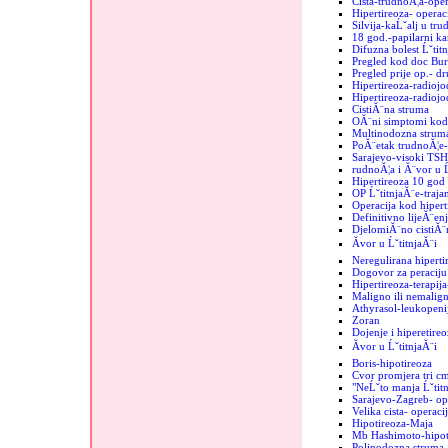
Cista-trudnoĂ¦a-oper
Hipertireoza- operac
Silvija-kaĹˇalj u tru
18 god.-papilarni k
Difuzna bolest Ĺˇtit
Pregled kod doc Bur
Pregled prije op.- d
Hipertireoza-radiojo
Hipertireoza-radiojod
CistiĂ¨na struma
OĂ¨ni simptomi kod 
Multinodozna strum
PoĂ¨etak trudnoĂ¦e-
Sarajevo-visoki TSH
rudnoĂ¦a i Ă¨vor u Ĺ
Hipertireoza 10 god
OP ĹˇtitnjaĂ¨e-trajan
Operacija kod hipert
Definitivno lijeĂ¨enj
DjelomiĂ¨no cistiĂ¨n
Ăvor u ĹˇtitnjaĂ¨i
Neregulirana hiperti
Dogovor za peraciju 
Hipertireoza-terapij
Maligno ili nemalign
Athyrasol-leukopeni
Zoran
Dojenje i hiperetireo
Ăvor u ĹˇtitnjaĂ¨i
Boris-hipotireoza
Cvor promjera tri c
"NeĹˇto manja Ĺˇtit
Sarajevo-Zagreb- op
Velika cista- operaci
Hipotireoza-Maja
Mb Hashimoto-hipoti
Polinodozna struma