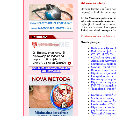
Odgovor na pitanje:
Opisane tegobe upuĂ¦uju na bo
na pregled kod otorinolaring
Treba Vam specijalistički pr
zdravstvenim ustanovama 
najboljim hrvatskim zdravst
ili kartice na rate) i bez ogra
Pošaljite i direktan upit od
Klinike u kojima možete obav
Ostala pitanja:
Kada operacija kod h
Radioaktivni jod i iz
fT3, fT4 ili T3, T4
viĹˇe Ă¨vorova u re
Alergija na Athyrazp
Scintigrafija-citologi
Skoplje - hipertireoz
POGLEDAJTE FOTOGRAFIJE SA
Bosanac - hipertireo
PREDAVANJA>>
Hipotireoza i jodni 
Umag-hipotireoza
Kontracepcijske pilu
Hipertireoza - operac
IVF, TSH i manjak j
"Izgubljena" trudno
Kontrola ĹˇtitnjaĂ¨e
Scintigrafski nalaz
Hormoni i trudnoĂ¦
Uredni nalazi ?????
Hipertireoza i trudn
papilarni karcinom -
"Nestabilni" hormon