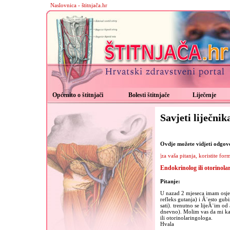
Naslovnica - štitnjača.hr
Općenito o štitnjači
Bolesti štitnjače
Liječenje
Savjeti liječnik
Ovdje možete vidjeti odgovor
|za vaša pitanja, koristite for
Endokrinolog ili otorinola
Pitanje:
U nazad 2 mjeseca imam osjeĂ
refleks gutanja) i Ă¨esto gu
sati). trenutno se lijeĂ¨im o
dnevno). Molim vas da mi kaĹ
ili otorinolaringologa.
Hvala