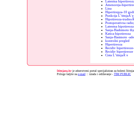
Latentna hipertireoz
Amenoreja-hipertire
Lina
Hipertirepza-10 godi
Punkcija ĹˇtitnjaĂ¨e
Hipotireoza-trudnoĂ
Postoperativna radio
Latentna hipotireoza
Sanja-Hashimoto thy
Katica-hipotireoza
Sanja-Hasimoto -ad
kontrolni pregled
Hipertireoza
Recidiv hipertireoz
Recidiv hipertireoz
Cista ĹˇtitnjaĂ¨e
štitnjaea.hr
je zdravstveni portal specijaliziran za bolesti štitnj
Priloge šaljite na
e-mail
:: izrada i održavanje -
TIM PUBLIC