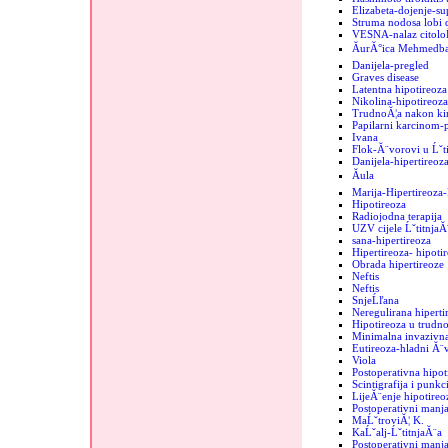
Elizabeta-dojenje-sup
Struma nodosa lobi d
VESNA-nalaz citolo
ĂurĂ°ica MehmedbaĹ
Danijela-pregled
Graves disease
Latentna hipotireoza
Nikolina-hipotireoza
TrudnoĂ¦a nakon kir
Papilarni karcinom-
Ivana
Flok-Ă¨vorovi u Ĺˇti
Danijela-hipertireoz
Ăula
Marija-Hipertireoz
Hipotireoza
Radiojodna terapija
UZV cijele ĹˇtitnjaĂ
sana-hipertireoza
Hipertireoza- hipoti
Obrada hipertireoze
Neftis
Neftis
SnjeĹľana
Neregulirana hipertir
Hipotireoza u trudno
Minimalna invazivna
Eutireoza-hladni Ă¨
Viola
Postoperativna hipot
Scintigrafija i punkc
LijeĂ¨enje hipotireo
Postoperativni manja
MaĹˇtroviĂ¦ K.
KaĹˇalj-ĹˇtitnjaĂ¨a
Postoperativni manjak