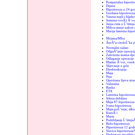
Postpartalna hipertir
Dijana
Hipotireoza u 24 go
Gordana-hipotireoza
Vanesa-topli i hladn
Jasmina-vruĂ¦i Ă¨vo
Janja-cista u Ĺˇtitnja
Milica-stanje nakon 
Marija latentna hipot
Mirjana/MIra
ĂurĂ°a-citoloĹˇka p
Normalni nalazi
OdgaĂ°anje operacij
Zabrinuta mama-dje
Odlaganje operacije 
Hladan Ă¨vor, visok 
Slijevanje u grlo
Direktoskopija
Maja
Pejo
Operirana lijeva stra
Valentina
Ranka
ETA
Latentna hipotireoza
Jelena-debljina
Maja 87-hipotireoza
Ivana-hipozireoza
Maja-puĹˇenje, alko
KsenĂ¨i
Marta
Podebljanje Ĺˇtitnja
Bobi-hipotireoza
Hipertireoza 12 godi
Slavica hipertireoza?
Hashimoto tiroiditis 