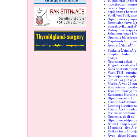
10 god terapije hiper
hipertireoza - kontro
recidivi hipertireze
neplodnost i hormoni
PoviĹˇeni TSH, znak
Hipertireoza i plani
Rezidualno tkivo Ĺˇt
Supraklavikularni Ă¨
Radiojodna terapija 
Subakutna upala Ĺˇt
Operacija hipertireo
Vrijednosti hormona 
Ăvor u ĹˇtitnjaĂ¨i -
Funkcija ĹˇtitnjaĂ¨e
Simptomi bolesti Ĺˇti
pitanja
Neprecizni nalazi
16 godina - obrada Ĺ
Kada operirati hiper
Visok TSH - supstituc
Nadomjesna terapija 
CitoloĹˇka punkcija -
Marko-Ă¨vor 25 m
Postpartalna hipertir
Jaka proliferacija tir
Karcinoma Hurthle c
Hipertireoza-BiH
TrudnoĂ¦a-Hashimo
Latentna hipotireoz
TrudnoĂ¦a i obrada 
Prvi nalaz hormona
Operacija, da ili ne
Hipertireoza-hipotir
Bolest ĹˇtitnjaĂ¨e-n
15 godina - dva Ă¨vo
Velika cista u Ĺˇtitn
Ăvor - dijete 10 god