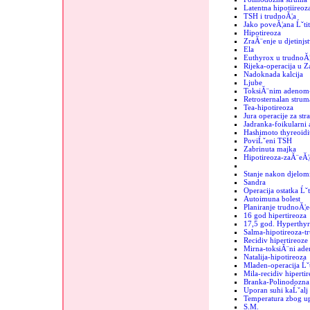
Latentna hipotiireoz
TSH i trudnoĂ¦a
Jako poveĂ¦ana Ĺˇtit
Hipotireoza
ZraĂ¨enje u djetinjs
Ela
Euthyrox u trudnoĂ¦
Rijeka-operacija u 
Nadoknada kalcija
Ljube
ToksiĂ¨nim adenom-
Retrosternalan strum
Tea-hipotireoza
Jura operacije za str
Jadranka-foikularni
Hashimoto thyreoidit
PoviĹˇeni TSH
Zabrinuta majka
Hipotireoza-zaĂ¨eĂ¦
Stanje nakon djelomi
Sandra
Operacija ostatka Ĺˇt
Autoimuna bolest
Planiranje trudnoĂ¦e
16 god hipertireoza
17,5 god. Hyperthyr
Salma-hipotireoza-t
Recidiv hipertireoze
Mirna-toksiĂ¨ni ad
Natalija-hipotireoza
Mladen-operacija Ĺˇt
Mila-recidiv hipertir
Branka-Polinodozna 
Uporan suhi kaĹˇalj
Temperatura zbog up
S.M.