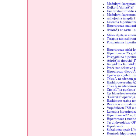
Medularni karcinom
Dojka-ĹˇtitnjaĂ¨a?
Limfocitni tiroiditis
Medularni karcinom u
radiojodna terapija i
Latentna hipertireoz
Hipertireoza-maligni
ĂvoriĂ¦i ne rastu - 
Mate- dijete sa auto
Terapija radioaktiv
Postpartalna hipertir
Hipertireoza-niski le
Hipertireoza- 25 go
Postpartalna hipertir
AtipiĂ¨ni tireociti- 
KroniĂ¨na limfatiĂ¨
ProĂ¨itati tekstove n
Hipotireoza-djevojĂ
Operacija cijele Ĺˇti
ToksiĂ¨ni adenom-mi
Hashimoto-trudnoĂ¦
ToksiĂ¨ni adenom-o
CitoloĹˇka punkcija-
Op hipertireoze-uzim
"Laserska" operacija 
Hashimoto-trajna ter
Raspon u normalnom
Vrijednbosti TSH u 
Latentna hipertireo
Hipertireoza-22 mj b
Hipertireoza i trudn
Tu gl.thyroideae-OP
Hipotireoza
Subakutna upala Ĺˇt
Kontrola hipotireoze