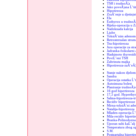
TSH i trudnoĂ¦a
Jako poveĂ¦ana Ĺˇtit
Hipotireoza
ZraĂ¨enje u djetinjs
Ela
Euthyrox u trudnoĂ¦
Rijeka-operacija u 
Nadoknada kalcija
Ljube
ToksiĂ¨nim adenom-
Retrosternalan strum
Tea-hipotireoza
Jura operacije za str
Jadranka-foikularni
Hashimoto thyreoidit
PoviĹˇeni TSH
Zabrinuta majka
Hipotireoza-zaĂ¨eĂ¦
Stanje nakon djelomi
Sandra
Operacija ostatka Ĺˇt
Autoimuna bolest
Planiranje trudnoĂ¦e
16 god hipertireoza
17,5 god. Hyperthyr
Salma-hipotireoza-t
Recidiv hipertireoze
Mirna-toksiĂ¨ni ad
Natalija-hipotireoza
Mladen-operacija Ĺˇt
Mila-recidiv hipertir
Branka-Polinodozna 
Uporan suhi kaĹˇalj
Temperatura zbog up
S.M.
Postpartalna hipertir