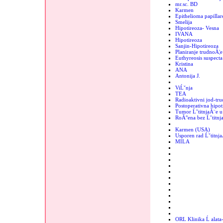
mr.sc. BD
Karmen
Epithelioma papillar
Smelija
Hipotireoza- Vesna
IVANA
Hipotireoza
Sanjin-Hipotireoza
Planiranje trudnoĂ¦e
Euthyreosis suspecta
Kristina
ANA
Antonija J.
ViĹˇnja
TEA
Radioaktivni jod-tr
Postoperativna hipot
Tumor ĹˇtitnjaĂ¨e u 
RoĂ°ena bez Ĺˇtitnj
Karmen (USA)
Usporen rad Ĺˇtitnj
MILA
ORL Klinika Ĺ alata