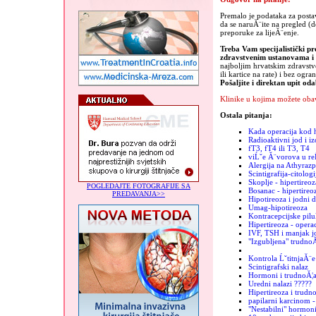
Premalo je podataka za posta
da se naruĂ¨ite na pregled (d
preporuke za lijeĂ¨enje.
Treba Vam specijalistički pr
zdravstvenim ustanovama 
najboljim hrvatskim zdravst
ili kartice na rate) i bez ogra
Pošaljite i direktan upit od
Klinike u kojima možete obav
Ostala pitanja:
Kada operacija kod h
Radioaktivni jod i iz
fT3, fT4 ili T3, T4
viĹˇe Ă¨vorova u re
Alergija na Athyrazp
Scintigrafija-citologi
Skoplje - hipertireoz
POGLEDAJTE FOTOGRAFIJE SA
Bosanac - hipertireo
PREDAVANJA>>
Hipotireoza i jodni 
Umag-hipotireoza
Kontracepcijske pilu
Hipertireoza - operac
IVF, TSH i manjak j
"Izgubljena" trudno
Kontrola ĹˇtitnjaĂ¨e
Scintigrafski nalaz
Hormoni i trudnoĂ¦
Uredni nalazi ?????
Hipertireoza i trudn
papilarni karcinom -
"Nestabilni" hormon