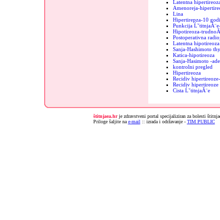
Latentna hipertireoz
Amenoreja-hipertire
Lina
Hipertirepza-10 godi
Punkcija ĹˇtitnjaĂ¨e
Hipotireoza-trudnoĂ
Postoperativna radio
Latentna hipotireoza
Sanja-Hashimoto thy
Katica-hipotireoza
Sanja-Hasimoto -ad
kontrolni pregled
Hipertireoza
Recidiv hipertireoz
Recidiv hipertireoz
Cista ĹˇtitnjaĂ¨e
štitnjaea.hr
je zdravstveni portal specijaliziran za bolesti štitnj
Priloge šaljite na
e-mail
:: izrada i održavanje -
TIM PUBLIC