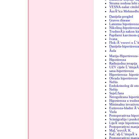
Struma nodosa lobi d
VESNA-nalaz citolo
ĂurĂ°ica MehmedbaĹ
Danijela-pregled
Graves disease
Latentna hipotireoza
Nikolina-hipotireoza
TrudnoĂ¦a nakon kir
Papilarni karcinom-
Ivana
Flok-Ă¨vorovi u Ĺˇti
Danijela-hipertireoz
Ăula
Marija-Hipertireoz
Hipotireoza
Radiojodna terapija
UZV cijele ĹˇtitnjaĂ
sana-hipertireoza
Hipertireoza- hipoti
Obrada hipertireoze
Neftis
Endokrinolog ili oto
Neftis
SnjeĹľana
Neregulirana hipertir
Hipotireoza u trudno
Minimalna invazivna
Eutireoza-hladni Ă¨
Viola
Postoperativna hipot
Scintigrafija i punkc
LijeĂ¨enje hipotireo
Postoperativni manja
MaĹˇtroviĂ¦ K.
KaĹˇalj-ĹˇtitnjaĂ¨a
Postoperativni manjak