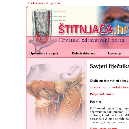
Naslovnica - štitnjača.hr
Općenito o štitnjači
Bolesti štitnjače
Liječenje
Savjeti liječnik
Ovdje možete vidjeti odgovor
|za vaša pitanja, koristite for
PreporuĂ¨ena op.
Pitanje:
PoĹˇtovani, imam 53 g. , moja
nepravilnim nakupinama 12Ă—
limfocit, koloid, eritrociti.M
objasnite o Ă¨emu se radi, da
operaciju, unaprijed hvala
Odgovor na pitanje: