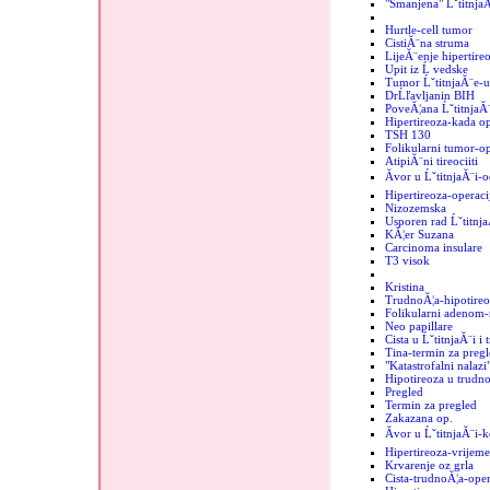
"Smanjena" Ĺˇtitnja
Hurtle-cell tumor
CistiĂ¨na struma
LijeĂ¨enje hipertire
Upit iz Ĺ vedske
Tumor ĹˇtitnjaĂ¨e-
DrĹľavljanin BIH
PoveĂ¦ana ĹˇtitnjaĂ
Hipertireoza-kada op
TSH 130
Folikularni tumor-op
AtipiĂ¨ni tireociiti
Ăvor u ĹˇtitnjaĂ¨i-o
Hipertireoza-operaci
Nizozemska
Usporen rad Ĺˇtitnj
KĂ¦er Suzana
Carcinoma insulare
T3 visok
Kristina
TrudnoĂ¦a-hipotireo
Folikularni adenom-r
Neo papillare
Cista u ĹˇtitnjaĂ¨i i
Tina-termin za pregl
"Katastrofalni nalazi"
Hipotireoza u trudno
Pregled
Termin za pregled
Zakazana op.
Ăvor u ĹˇtitnjaĂ¨i-
Hipertireoza-vrijeme
Krvarenje oz grla
Cista-trudnoĂ¦a-oper