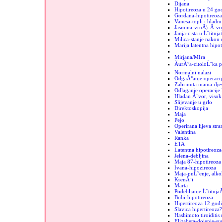
Dijana
Hipotireoza u 24 go
Gordana-hipotireoza
Vanesa-topli i hladn
Jasmina-vruĂ¦i Ă¨vo
Janja-cista u Ĺˇtitnja
Milica-stanje nakon 
Marija latentna hipot
Mirjana/MIra
ĂurĂ°a-citoloĹˇka p
Normalni nalazi
OdgaĂ°anje operacij
Zabrinuta mama-dje
Odlaganje operacije 
Hladan Ă¨vor, visok 
Slijevanje u grlo
Direktoskopija
Maja
Pejo
Operirana lijeva stra
Valentina
Ranka
ETA
Latentna hipotireoza
Jelena-debljina
Maja 87-hipotireoza
Ivana-hipozireoza
Maja-puĹˇenje, alko
KsenĂ¨i
Marta
Podebljanje Ĺˇtitnja
Bobi-hipotireoza
Hipertireoza 12 godi
Slavica hipertireoza?
Hashimoto tiroiditis 
Elizabeta-dojenje-sup