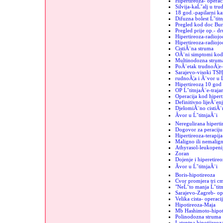
Hipertireoza- operac
Silvija-kaĹˇalj u tru
18 god.-papilarni k
Difuzna bolest Ĺˇtit
Pregled kod doc Bur
Pregled prije op.- d
Hipertireoza-radiojo
Hipertireoza-radiojod
CistiĂ¨na struma
OĂ¨ni simptomi kod 
Multinodozna strum
PoĂ¨etak trudnoĂ¦e-
Sarajevo-visoki TSH
rudnoĂ¦a i Ă¨vor u Ĺ
Hipertireoza 10 god
OP ĹˇtitnjaĂ¨e-trajan
Operacija kod hipert
Definitivno lijeĂ¨enj
DjelomiĂ¨no cistiĂ¨n
Ăvor u ĹˇtitnjaĂ¨i
Neregulirana hiperti
Dogovor za peraciju 
Hipertireoza-terapij
Maligno ili nemalign
Athyrasol-leukopeni
Zoran
Dojenje i hiperetireo
Ăvor u ĹˇtitnjaĂ¨i
Boris-hipotireoza
Cvor promjera tri c
"NeĹˇto manja Ĺˇtit
Sarajevo-Zagreb- op
Velika cista- operaci
Hipotireoza-Maja
Mb Hashimoto-hipoti
Polinodozna struma
Latentna hipotiireoz