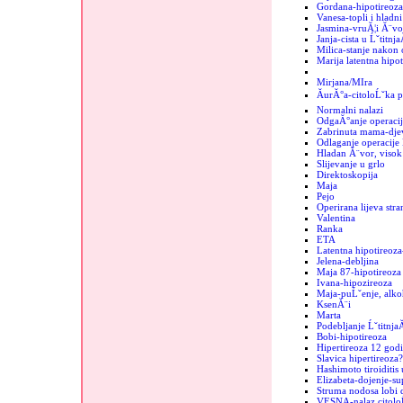
Gordana-hipotireoza
Vanesa-topli i hladn
Jasmina-vruĂ¦i Ă¨vo
Janja-cista u Ĺˇtitnja
Milica-stanje nakon 
Marija latentna hipot
Mirjana/MIra
ĂurĂ°a-citoloĹˇka p
Normalni nalazi
OdgaĂ°anje operacij
Zabrinuta mama-dje
Odlaganje operacije 
Hladan Ă¨vor, visok 
Slijevanje u grlo
Direktoskopija
Maja
Pejo
Operirana lijeva stra
Valentina
Ranka
ETA
Latentna hipotireoza
Jelena-debljina
Maja 87-hipotireoza
Ivana-hipozireoza
Maja-puĹˇenje, alko
KsenĂ¨i
Marta
Podebljanje Ĺˇtitnja
Bobi-hipotireoza
Hipertireoza 12 godi
Slavica hipertireoza?
Hashimoto tiroiditis 
Elizabeta-dojenje-sup
Struma nodosa lobi d
VESNA-nalaz citolo