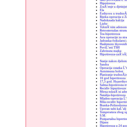
Hipotireoza
ZraĂ¨enje u djetinjs
Ela
Euthyrox u trudnoĂ¦
Rijeka-operacija u 
Nadoknada kalcija
Ljube
ToksiĂ¨nim adenom-
Retrosternalan strum
Tea-hipotireoza
Jura operacije za str
Jadranka-foikularni
Hashimoto thyreoidit
PoviĹˇeni TSH
Zabrinuta majka
Hipotireoza-zaĂ¨eĂ¦
Stanje nakon djelomi
Sandra
Operacija ostatka Ĺˇt
Autoimuna bolest
Planiranje trudnoĂ¦e
16 god hipertireoza
17,5 god. Hyperthyr
Salma-hipotireoza-t
Recidiv hipertireoze
Mirna-toksiĂ¨ni ad
Natalija-hipotireoza
Mladen-operacija Ĺˇt
Mila-recidiv hipertir
Branka-Polinodozna 
Uporan suhi kaĹˇalj
Temperatura zbog up
S.M.
Postpartalna hipertir
Dijana
Hipotireoza u 24 go