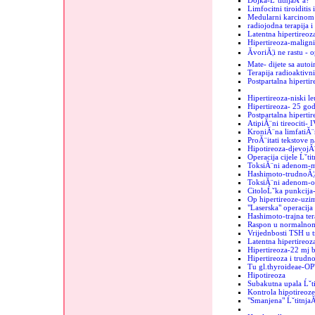
Dojka-ĹˇtitnjaĂ¨a?
Limfocitni tiroiditis
Medularni karcinom u
radiojodna terapija i
Latentna hipertireoz
Hipertireoza-maligni
ĂvoriĂ¦i ne rastu - 
Mate- dijete sa auto
Terapija radioaktiv
Postpartalna hipertir
Hipertireoza-niski le
Hipertireoza- 25 go
Postpartalna hipertir
AtipiĂ¨ni tireociti- 
KroniĂ¨na limfatiĂ¨
ProĂ¨itati tekstove n
Hipotireoza-djevojĂ
Operacija cijele Ĺˇti
ToksiĂ¨ni adenom-mi
Hashimoto-trudnoĂ¦
ToksiĂ¨ni adenom-o
CitoloĹˇka punkcija-
Op hipertireoze-uzim
"Laserska" operacija 
Hashimoto-trajna ter
Raspon u normalnom
Vrijednbosti TSH u 
Latentna hipertireo
Hipertireoza-22 mj b
Hipertireoza i trudn
Tu gl.thyroideae-OP
Hipotireoza
Subakutna upala Ĺˇt
Kontrola hipotireoze
"Smanjena" Ĺˇtitnja