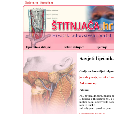
Naslovnica - štitnjača.hr
Općenito o štitnjači
Bolesti štitnjače
Liječenje
Savjeti liječnik
Ovdje možete vidjeti odgovor
|za vaša pitanja, koristite for
Zakazana op.
Pitanje:
PoĹˇtovani dr.Bura, nakon pr
ĹˇtitnjaĂ¨e (hipertireoza), a
molim da mi odgovorite kada
sam iz Rijeke.
zahvaljujem i pozdravljam
Odgovor na pitanje: