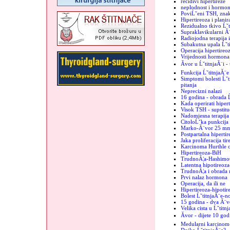
recidivi hipertireze
neplodnost i hormoni
PoviĹˇeni TSH, znak
Hipertireoza i plani
Rezidualno tkivo Ĺˇt
Supraklavikularni Ă¨
Radiojodna terapija 
Subakutna upala Ĺˇt
Operacija hipertireo
Vrijednosti hormona 
Ăvor u ĹˇtitnjaĂ¨i -
Funkcija ĹˇtitnjaĂ¨e
Simptomi bolesti Ĺˇti
pitanja
Neprecizni nalazi
16 godina - obrada Ĺ
Kada operirati hiper
Visok TSH - supstituc
Nadomjesna terapija 
CitoloĹˇka punkcija -
Marko-Ă¨vor 25 m
Postpartalna hipertir
Jaka proliferacija tir
Karcinoma Hurthle c
Hipertireoza-BiH
TrudnoĂ¦a-Hashimo
Latentna hipotireoz
TrudnoĂ¦a i obrada 
Prvi nalaz hormona
Operacija, da ili ne
Hipertireoza-hipotir
Bolest ĹˇtitnjaĂ¨e-n
15 godina - dva Ă¨vo
Velika cista u Ĺˇtitn
Ăvor - dijete 10 god
Medularni karcinom