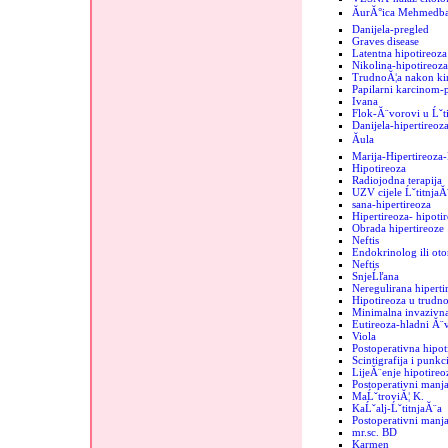
ĂurĂ°ica MehmedbaĹ
Danijela-pregled
Graves disease
Latentna hipotireoza
Nikolina-hipotireoza
TrudnoĂ¦a nakon kir
Papilarni karcinom-
Ivana
Flok-Ă¨vorovi u Ĺˇti
Danijela-hipertireoz
Ăula
Marija-Hipertireoz
Hipotireoza
Radiojodna terapija
UZV cijele ĹˇtitnjaĂ
sana-hipertireoza
Hipertireoza- hipoti
Obrada hipertireoze
Neftis
Endokrinolog ili oto
Neftis
SnjeĹľana
Neregulirana hipertir
Hipotireoza u trudno
Minimalna invazivna
Eutireoza-hladni Ă¨
Viola
Postoperativna hipot
Scintigrafija i punkc
LijeĂ¨enje hipotireo
Postoperativni manja
MaĹˇtroviĂ¦ K.
KaĹˇalj-ĹˇtitnjaĂ¨a
Postoperativni manjak
mr.sc. BD
Karmen