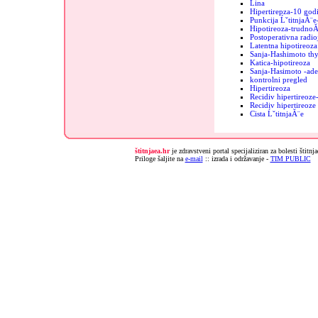
Lina
Hipertirepza-10 godi
Punkcija ĹˇtitnjaĂ¨e
Hipotireoza-trudnoĂ
Postoperativna radio
Latentna hipotireoza
Sanja-Hashimoto thy
Katica-hipotireoza
Sanja-Hasimoto -ad
kontrolni pregled
Hipertireoza
Recidiv hipertireoz
Recidiv hipertireoz
Cista ĹˇtitnjaĂ¨e
štitnjaea.hr
je zdravstveni portal specijaliziran za bolesti štitnj
Priloge šaljite na
e-mail
:: izrada i održavanje -
TIM PUBLIC