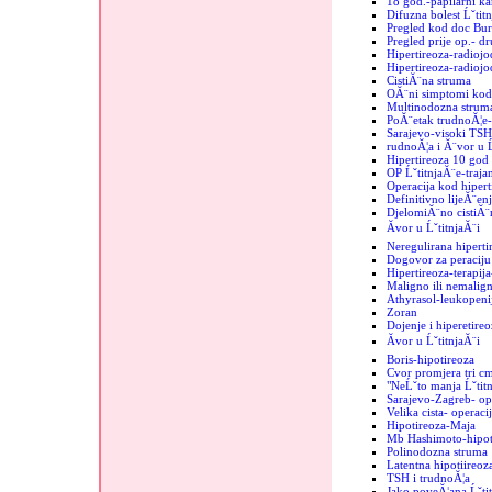
18 god.-papilarni k
Difuzna bolest Ĺˇtit
Pregled kod doc Bur
Pregled prije op.- d
Hipertireoza-radiojo
Hipertireoza-radiojod
CistiĂ¨na struma
OĂ¨ni simptomi kod 
Multinodozna strum
PoĂ¨etak trudnoĂ¦e-
Sarajevo-visoki TSH
rudnoĂ¦a i Ă¨vor u Ĺ
Hipertireoza 10 god
OP ĹˇtitnjaĂ¨e-trajan
Operacija kod hipert
Definitivno lijeĂ¨enj
DjelomiĂ¨no cistiĂ¨n
Ăvor u ĹˇtitnjaĂ¨i
Neregulirana hiperti
Dogovor za peraciju 
Hipertireoza-terapij
Maligno ili nemalign
Athyrasol-leukopeni
Zoran
Dojenje i hiperetireo
Ăvor u ĹˇtitnjaĂ¨i
Boris-hipotireoza
Cvor promjera tri c
"NeĹˇto manja Ĺˇtit
Sarajevo-Zagreb- op
Velika cista- operaci
Hipotireoza-Maja
Mb Hashimoto-hipoti
Polinodozna struma
Latentna hipotiireoz
TSH i trudnoĂ¦a
Jako poveĂ¦ana Ĺˇtit