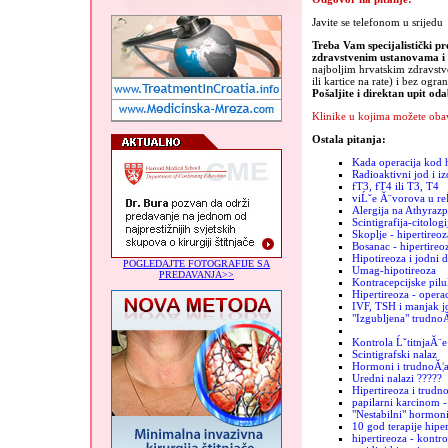
Javite se telefonom u srijedu
Treba Vam specijalistički pr
zdravstvenim ustanovama 
najboljim hrvatskim zdravst
ili kartice na rate) i bez ogra
Pošaljite i direktan upit od
Klinike u kojima možete obav
Ostala pitanja:
Kada operacija kod h
Radioaktivni jod i iz
fT3, fT4 ili T3, T4
viĹˇe Ă¨vorova u re
Alergija na Athyrazp
Scintigrafija-citologi
Skoplje - hipertireoz
Bosanac - hipertireo
Hipotireoza i jodni 
POGLEDAJTE FOTOGRAFIJE SA
Umag-hipotireoza
PREDAVANJA>>
Kontracepcijske pilu
Hipertireoza - operac
IVF, TSH i manjak j
"Izgubljena" trudno
Kontrola ĹˇtitnjaĂ¨e
Scintigrafski nalaz
Hormoni i trudnoĂ¦
Uredni nalazi ?????
Hipertireoza i trudn
papilarni karcinom -
"Nestabilni" hormon
10 god terapije hiper
hipertireoza - kontro