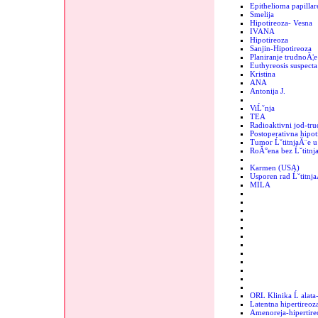
Epithelioma papillar
Smelija
Hipotireoza- Vesna
IVANA
Hipotireoza
Sanjin-Hipotireoza
Planiranje trudnoĂ¦e
Euthyreosis suspecta
Kristina
ANA
Antonija J.
ViĹˇnja
TEA
Radioaktivni jod-tr
Postoperativna hipot
Tumor ĹˇtitnjaĂ¨e u 
RoĂ°ena bez Ĺˇtitnj
Karmen (USA)
Usporen rad Ĺˇtitnj
MILA
ORL Klinika Ĺ alata
Latentna hipertireoz
Amenoreja-hipertire