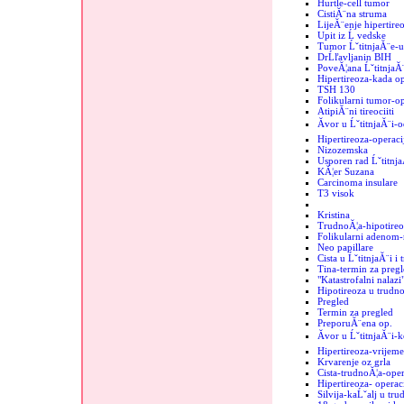
Hurtle-cell tumor
CistiĂ¨na struma
LijeĂ¨enje hipertire
Upit iz Ĺ vedske
Tumor ĹˇtitnjaĂ¨e-
DrĹľavljanin BIH
PoveĂ¦ana ĹˇtitnjaĂ
Hipertireoza-kada op
TSH 130
Folikularni tumor-op
AtipiĂ¨ni tireociiti
Ăvor u ĹˇtitnjaĂ¨i-o
Hipertireoza-operaci
Nizozemska
Usporen rad Ĺˇtitnj
KĂ¦er Suzana
Carcinoma insulare
T3 visok
Kristina
TrudnoĂ¦a-hipotireo
Folikularni adenom-r
Neo papillare
Cista u ĹˇtitnjaĂ¨i i
Tina-termin za pregl
"Katastrofalni nalazi"
Hipotireoza u trudno
Pregled
Termin za pregled
PreporuĂ¨ena op.
Ăvor u ĹˇtitnjaĂ¨i-
Hipertireoza-vrijeme
Krvarenje oz grla
Cista-trudnoĂ¦a-oper
Hipertireoza- operac
Silvija-kaĹˇalj u tru