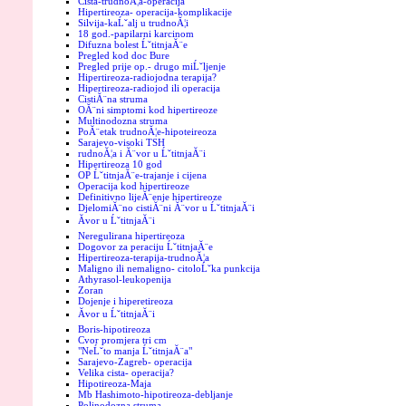
Cista-trudnoĂ¦a-operacija
Hipertireoza- operacija-komplikacije
Silvija-kaĹˇalj u trudnoĂ¦i
18 god.-papilarni karcinom
Difuzna bolest ĹˇtitnjaĂ¨e
Pregled kod doc Bure
Pregled prije op.- drugo miĹˇljenje
Hipertireoza-radiojodna terapija?
Hipertireoza-radiojod ili operacija
CistiĂ¨na struma
OĂ¨ni simptomi kod hipertireoze
Multinodozna struma
PoĂ¨etak trudnoĂ¦e-hipoteireoza
Sarajevo-visoki TSH
rudnoĂ¦a i Ă¨vor u ĹˇtitnjaĂ¨i
Hipertireoza 10 god
OP ĹˇtitnjaĂ¨e-trajanje i cijena
Operacija kod hipertireoze
Definitivno lijeĂ¨enje hipertireoze
DjelomiĂ¨no cistiĂ¨ni Ă¨vor u ĹˇtitnjaĂ¨i
Ăvor u ĹˇtitnjaĂ¨i
Neregulirana hipertireoza
Dogovor za peraciju ĹˇtitnjaĂ¨e
Hipertireoza-terapija-trudnoĂ¦a
Maligno ili nemaligno- citoloĹˇka punkcija
Athyrasol-leukopenija
Zoran
Dojenje i hiperetireoza
Ăvor u ĹˇtitnjaĂ¨i
Boris-hipotireoza
Cvor promjera tri cm
"NeĹˇto manja ĹˇtitnjaĂ¨a"
Sarajevo-Zagreb- operacija
Velika cista- operacija?
Hipotireoza-Maja
Mb Hashimoto-hipotireoza-debljanje
Polinodozna struma