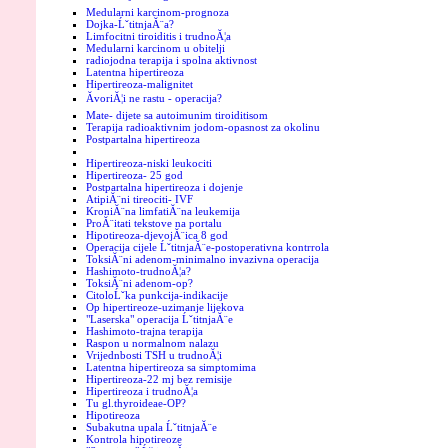
Medularni karcinom-prognoza
Dojka-ĹˇtitnjaĂ¨a?
Limfocitni tiroiditis i trudnoĂ¦a
Medularni karcinom u obitelji
radiojodna terapija i spolna aktivnost
Latentna hipertireoza
Hipertireoza-malignitet
ĂvoriĂ¦i ne rastu - operacija?
Mate- dijete sa autoimunim tiroiditisom
Terapija radioaktivnim jodom-opasnost za okolinu
Postpartalna hipertireoza
Hipertireoza-niski leukociti
Hipertireoza- 25 god
Postpartalna hipertireoza i dojenje
AtipiĂ¨ni tireociti- IVF
KroniĂ¨na limfatiĂ¨na leukemija
ProĂ¨itati tekstove na portalu
Hipotireoza-djevojĂ¨ica 8 god
Operacija cijele ĹˇtitnjaĂ¨e-postoperativna kontrrola
ToksiĂ¨ni adenom-minimalno invazivna operacija
Hashimoto-trudnoĂ¦a?
ToksiĂ¨ni adenom-op?
CitoloĹˇka punkcija-indikacije
Op hipertireoze-uzimanje lijekova
"Laserska" operacija ĹˇtitnjaĂ¨e
Hashimoto-trajna terapija
Raspon u normalnom nalazu
Vrijednbosti TSH u trudnoĂ¦i
Latentna hipertireoza sa simptomima
Hipertireoza-22 mj bez remisije
Hipertireoza i trudnoĂ¦a
Tu gl.thyroideae-OP?
Hipotireoza
Subakutna upala ĹˇtitnjaĂ¨e
Kontrola hipotireoze