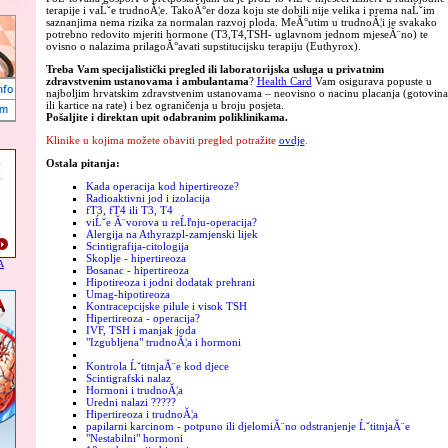
terapije i vaĹˇe trudnoĂ¦e. TakoĂ°er doza koju ste dobili nije velika i prema naĹˇim
saznanjima nema rizika za normalan razvoj ploda. MeĂ°utim u trudnoĂ¦i je svakako
potrebno redovito mjeriti hormone (T3,T4,TSH- uglavnom jednom mjeseĂ¨no) te
ovisno o nalazima prilagoĂ°avati supstitucijsku terapiju (Euthyrox).
Treba Vam specijalistički pregled ili laboratorijska usluga u privatnim
zdravstvenim ustanovama i ambulantama
?
Health Card
Vam osigurava popuste u
najboljim hrvatskim zdravstvenim ustanovama – neovisno o nacinu placanja (gotovina
ili kartice na rate) i bez ograničenja u broju posjeta.
Pošaljite i direktan upit odabranim poliklinikama.
Klinike u kojima možete obaviti pregled potražite
ovdje
.
Ostala pitanja:
Kada operacija kod hipertireoze?
Radioaktivni jod i izolacija
fT3, fT4 ili T3, T4
viĹˇe Ă¨vorova u reĹľnju-operacija?
Alergija na Athyrazpl-zamjenski lijek
Scintigrafija-citologija
Skoplje - hipertireoza
A
Bosanac - hipertireoza
Hipotireoza i jodni dodatak prehrani
Umag-hipotireoza
Kontracepcijske pilule i visok TSH
Hipertireoza - operacija?
IVF, TSH i manjak joda
"Izgubljena" trudnoĂ¦a i hormoni
Kontrola ĹˇtitnjaĂ¨e kod djece
Scintigrafski nalaz
Hormoni i trudnoĂ¦a
Uredni nalazi ?????
Hipertireoza i trudnoĂ¦a
papilarni karcinom - potpuno ili djelomiĂ¨no odstranjenje ĹˇtitnjaĂ¨e
"Nestabilni" hormoni