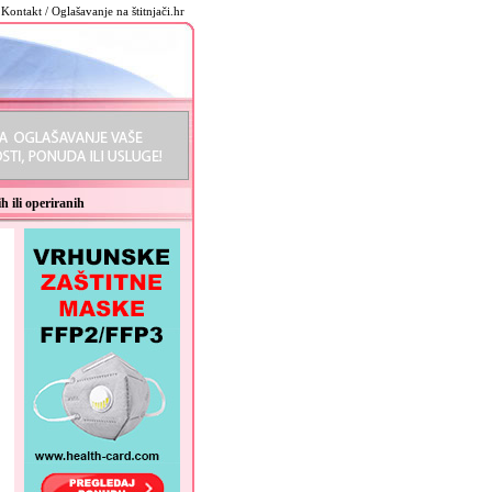
Kontakt / Oglašavanje na štitnjači.hr
h ili operiranih