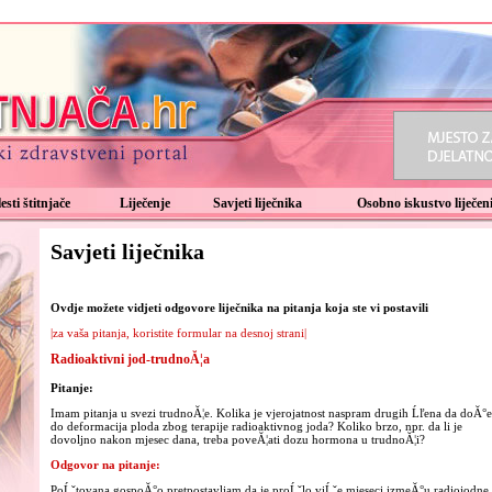
esti štitnjače
Liječenje
Savjeti liječnika
Osobno iskustvo liječeni
Savjeti liječnika
Ovdje možete vidjeti odgovore liječnika na pitanja koja ste vi postavili
|za vaša pitanja, koristite formular na desnoj strani|
Radioaktivni jod-trudnoĂ¦a
Pitanje:
Imam pitanja u svezi trudnoĂ¦e. Kolika je vjerojatnost naspram drugih Ĺľena da doĂ°e
do deformacija ploda zbog terapije radioaktivnog joda? Koliko brzo, npr. da li je
dovoljno nakon mjesec dana, treba poveĂ¦ati dozu hormona u trudnoĂ¦i?
Odgovor na pitanje:
PoĹˇtovana gospoĂ°o pretpostavljam da je proĹˇlo viĹˇe mjeseci izmeĂ°u radiojodne