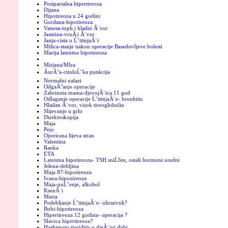
Postpartalna hipertireoza
Dijana
Hipotireoza u 24 godini
Gordana-hipotireoza
Vanesa-topli i hladni Ă¨vor
Jasmina-vruĂ¦i Ă¨vor
Janja-cista u ĹˇtitnjaĂ¨i
Milica-stanje nakon operacije Basedovljeve bolesti
Marija latentna hipotireoza
Mirjana/MIra
ĂurĂ°a-citoloĹˇka punkcija
Normalni nalazi
OdgaĂ°anje operacije
Zabrinuta mama-djevojĂ¨ica 11 god
Odlaganje operacije ĹˇtitnjaĂ¨e- bronhitis
Hladan Ă¨vor, visok tireoglobulin
Slijevanje u grlo
Direktoskopija
Maja
Pejo
Operirana lijeva stran
Valentina
Ranka
ETA
Latentna hipotireoza- TSH sniĹľen, ostali hormoni uredni
Jelena-debljina
Maja 87-hipotireoza
Ivana-hipozireoza
Maja-puĹˇenje, alkohol
KsenĂ¨i
Marta
Podebljanje ĹˇtitnjaĂ¨e- ultrazvuk?
Bobi-hipotireoza
Hipertireoza 12 godina- operacija ?
Slavica hipertireoza?
Hashimoto tiroiditis u djeĂ¨joj dobi