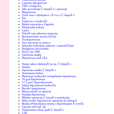
Latentna hipotiireoza
TSH i trudnoĂ¦a
Jako poveĂ¦ana ĹˇtitnjaĂ¨a i operacija
Hipotireoza
ZraĂ¨enje u djetinjstvu i Ă¨vor u ĹˇtitnjaĂ¨e
Ela
Euthyrox u trudnoĂ¦i
Rijeka-operacija u Zagrebu
Nadoknada kalcija
Ljube
ToksiĂ¨nim adenom-opearcija
Retrosternalan struma-tuĹľna
Tea-hipotireoza
Jura operacije za strance
Jadranka-foikularni adenom i raspoloĹľenje
Hashimoto thyreoiditis
PoviĹˇeni TSH
Zabrinuta majka
Hipotireoza-zaĂ¨eĂ¦e
Stanje nakon djelomiĂ¨ne op. ĹˇtitnjaĂ¨e
Sandra
Operacija ostatka ĹˇtitnjaĂ¨e
Autoimuna bolest
Planiranje trudnoĂ¦e-neregulirana hipotireoza
16 god hipertireoza
17,5 god. Hyperthyreosis
Salma-hipotireoza-trudnoĂ¦a
Recidiv hipertireoze
Mirna-toksiĂ¨ni adenom
Natalija-hipotireoza
Mladen-operacija ĹˇtitnjaĂ¨e-transfuzija
Mila-recidiv hipertireoze-operacija ili radiojod
Branka-Polinodozna struma i hipoehogeni Ă¨voriĂ¦i
Uporan suhi kaĹˇalj
Temperatura zbog upale ĹˇtitnjaĂ¨e
S.M.