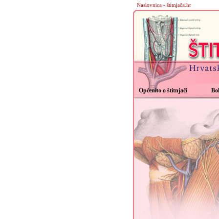
Naslovnica - štitnjača.hr
Općenito o štitnjači
Bol