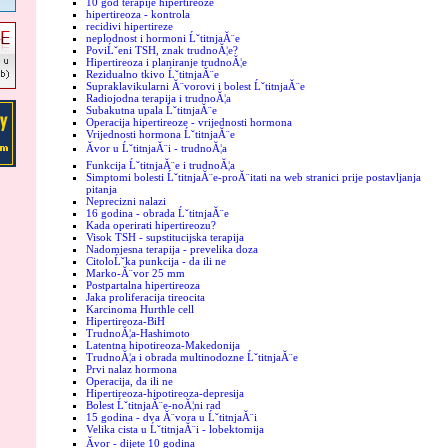
10 god terapije hipertireoze
hipertireoza - kontrola
recidivi hipertireze
neplodnost i hormoni ĹˇtitnjaĂ¨e
PoviĹˇeni TSH, znak trudnoĂ¦e?
Hipertireoza i planiranje trudnoĂ¦e
Rezidualno tkivo ĹˇtitnjaĂ¨e
Supraklavikularni Ă¨vorovi i bolest ĹˇtitnjaĂ¨e
Radiojodna terapija i trudnoĂ¦a
Subakutna upala ĹˇtitnjaĂ¨e
Operacija hipertireoze - vrijednosti hormona
Vrijednosti hormona ĹˇtitnjaĂ¨e
Ăvor u ĹˇtitnjaĂ¨i - trudnoĂ¦a
Funkcija ĹˇtitnjaĂ¨e i trudnoĂ¦a
Simptomi bolesti ĹˇtitnjaĂ¨e-proĂ¨itati na web stranici prije postavljanja
pitanja
Neprecizni nalazi
16 godina - obrada ĹˇtitnjaĂ¨e
Kada operirati hipertireozu?
Visok TSH - supstitucijska terapija
Nadomjesna terapija - prevelika doza
CitoloĹˇka punkcija - da ili ne
Marko-Ă¨vor 25 mm
Postpartalna hipertireoza
Jaka proliferacija tireocita
Karcinoma Hurthle cell
Hipertireoza-BiH
TrudnoĂ¦a-Hashimoto
Latentna hipotireoza-Makedonija
TrudnoĂ¦a i obrada multinodozne ĹˇtitnjaĂ¨e
Prvi nalaz hormona
Operacija, da ili ne
Hipertireoza-hipotireoza-depresija
Bolest ĹˇtitnjaĂ¨e-noĂ¦ni rad
15 godina - dva Ă¨vora u ĹˇtitnjaĂ¨i
Velika cista u ĹˇtitnjaĂ¨i - lobektomija
Ăvor - dijete 10 godina