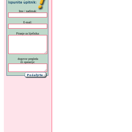
Ime / nadimak:
E-mail:
Pitanje za liječnika:
dogovor pregleda
ili operacije: