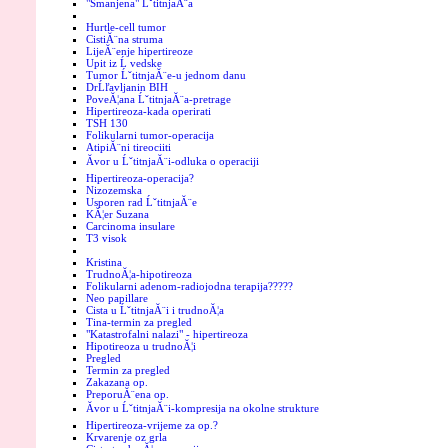
"Smanjena" ĹˇtitnjaĂ¨a
Hurtle-cell tumor
CistiĂ¨na struma
LijeĂ¨enje hipertireoze
Upit iz Ĺ vedske
Tumor ĹˇtitnjaĂ¨e-u jednom danu
DrĹľavljanin BIH
PoveĂ¦ana ĹˇtitnjaĂ¨a-pretrage
Hipertireoza-kada operirati
TSH 130
Folikularni tumor-operacija
AtipiĂ¨ni tireociiti
Ăvor u ĹˇtitnjaĂ¨i-odluka o operaciji
Hipertireoza-operacija?
Nizozemska
Usporen rad ĹˇtitnjaĂ¨e
KĂ¦er Suzana
Carcinoma insulare
T3 visok
Kristina
TrudnoĂ¦a-hipotireoza
Folikularni adenom-radiojodna terapija?????
Neo papillare
Cista u ĹˇtitnjaĂ¨i i trudnoĂ¦a
Tina-termin za pregled
"Katastrofalni nalazi" - hipertireoza
Hipotireoza u trudnoĂ¦i
Pregled
Termin za pregled
Zakazana op.
PreporuĂ¨ena op.
Ăvor u ĹˇtitnjaĂ¨i-kompresija na okolne strukture
Hipertireoza-vrijeme za op.?
Krvarenje oz grla