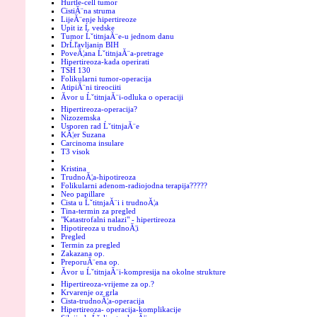
Hurtle-cell tumor
CistiĂ¨na struma
LijeĂ¨enje hipertireoze
Upit iz Ĺ vedske
Tumor ĹˇtitnjaĂ¨e-u jednom danu
DrĹľavljanin BIH
PoveĂ¦ana ĹˇtitnjaĂ¨a-pretrage
Hipertireoza-kada operirati
TSH 130
Folikularni tumor-operacija
AtipiĂ¨ni tireociiti
Ăvor u ĹˇtitnjaĂ¨i-odluka o operaciji
Hipertireoza-operacija?
Nizozemska
Usporen rad ĹˇtitnjaĂ¨e
KĂ¦er Suzana
Carcinoma insulare
T3 visok
Kristina
TrudnoĂ¦a-hipotireoza
Folikularni adenom-radiojodna terapija?????
Neo papillare
Cista u ĹˇtitnjaĂ¨i i trudnoĂ¦a
Tina-termin za pregled
"Katastrofalni nalazi" - hipertireoza
Hipotireoza u trudnoĂ¦i
Pregled
Termin za pregled
Zakazana op.
PreporuĂ¨ena op.
Ăvor u ĹˇtitnjaĂ¨i-kompresija na okolne strukture
Hipertireoza-vrijeme za op.?
Krvarenje oz grla
Cista-trudnoĂ¦a-operacija
Hipertireoza- operacija-komplikacije