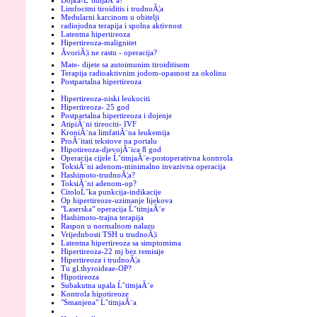
Dojka-ĹˇtitnjaĂ¨a?
Limfocitni tiroiditis i trudnoĂ¦a
Medularni karcinom u obitelji
radiojodna terapija i spolna aktivnost
Latentna hipertireoza
Hipertireoza-malignitet
ĂvoriĂ¦i ne rastu - operacija?
Mate- dijete sa autoimunim tiroiditisom
Terapija radioaktivnim jodom-opasnost za okolinu
Postpartalna hipertireoza
Hipertireoza-niski leukociti
Hipertireoza- 25 god
Postpartalna hipertireoza i dojenje
AtipiĂ¨ni tireociti- IVF
KroniĂ¨na limfatiĂ¨na leukemija
ProĂ¨itati tekstove na portalu
Hipotireoza-djevojĂ¨ica 8 god
Operacija cijele ĹˇtitnjaĂ¨e-postoperativna kontrrola
ToksiĂ¨ni adenom-minimalno invazivna operacija
Hashimoto-trudnoĂ¦a?
ToksiĂ¨ni adenom-op?
CitoloĹˇka punkcija-indikacije
Op hipertireoze-uzimanje lijekova
"Laserska" operacija ĹˇtitnjaĂ¨e
Hashimoto-trajna terapija
Raspon u normalnom nalazu
Vrijednbosti TSH u trudnoĂ¦i
Latentna hipertireoza sa simptomima
Hipertireoza-22 mj bez remisije
Hipertireoza i trudnoĂ¦a
Tu gl.thyroideae-OP?
Hipotireoza
Subakutna upala ĹˇtitnjaĂ¨e
Kontrola hipotireoze
"Smanjena" ĹˇtitnjaĂ¨a