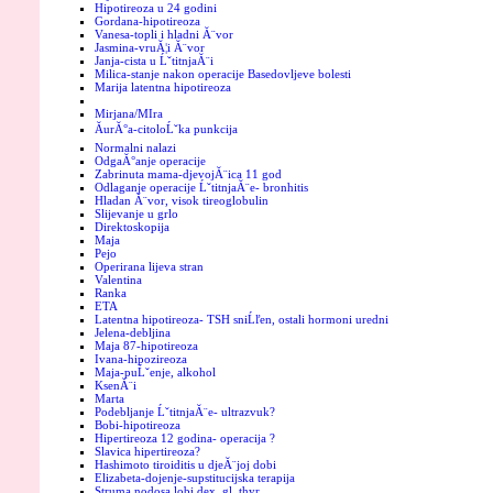
Hipotireoza u 24 godini
Gordana-hipotireoza
Vanesa-topli i hladni Ă¨vor
Jasmina-vruĂ¦i Ă¨vor
Janja-cista u ĹˇtitnjaĂ¨i
Milica-stanje nakon operacije Basedovljeve bolesti
Marija latentna hipotireoza
Mirjana/MIra
ĂurĂ°a-citoloĹˇka punkcija
Normalni nalazi
OdgaĂ°anje operacije
Zabrinuta mama-djevojĂ¨ica 11 god
Odlaganje operacije ĹˇtitnjaĂ¨e- bronhitis
Hladan Ă¨vor, visok tireoglobulin
Slijevanje u grlo
Direktoskopija
Maja
Pejo
Operirana lijeva stran
Valentina
Ranka
ETA
Latentna hipotireoza- TSH sniĹľen, ostali hormoni uredni
Jelena-debljina
Maja 87-hipotireoza
Ivana-hipozireoza
Maja-puĹˇenje, alkohol
KsenĂ¨i
Marta
Podebljanje ĹˇtitnjaĂ¨e- ultrazvuk?
Bobi-hipotireoza
Hipertireoza 12 godina- operacija ?
Slavica hipertireoza?
Hashimoto tiroiditis u djeĂ¨joj dobi
Elizabeta-dojenje-supstitucijska terapija
Struma nodosa lobi dex. gl. thyr.