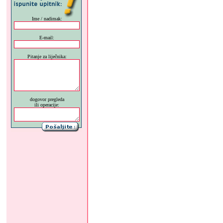
Ime / nadimak:
E-mail:
Pitanje za liječnika:
dogovor pregleda
ili operacije: