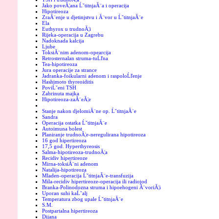
Jako poveĂ¦ana ĹˇtitnjaĂ¨a i operacija
Hipotireoza
ZraĂ¨enje u djetinjstvu i Ă¨vor u ĹˇtitnjaĂ¨e
Ela
Euthyrox u trudnoĂ¦i
Rijeka-operacija u Zagrebu
Nadoknada kalcija
Ljube
ToksiĂ¨nim adenom-opearcija
Retrosternalan struma-tuĹľna
Tea-hipotireoza
Jura operacije za strance
Jadranka-foikularni adenom i raspoloĹľenje
Hashimoto thyreoiditis
PoviĹˇeni TSH
Zabrinuta majka
Hipotireoza-zaĂ¨eĂ¦e
Stanje nakon djelomiĂ¨ne op. ĹˇtitnjaĂ¨e
Sandra
Operacija ostatka ĹˇtitnjaĂ¨e
Autoimuna bolest
Planiranje trudnoĂ¦e-neregulirana hipotireoza
16 god hipertireoza
17,5 god. Hyperthyreosis
Salma-hipotireoza-trudnoĂ¦a
Recidiv hipertireoze
Mirna-toksiĂ¨ni adenom
Natalija-hipotireoza
Mladen-operacija ĹˇtitnjaĂ¨e-transfuzija
Mila-recidiv hipertireoze-operacija ili radiojod
Branka-Polinodozna struma i hipoehogeni Ă¨voriĂ¦i
Uporan suhi kaĹˇalj
Temperatura zbog upale ĹˇtitnjaĂ¨e
S.M.
Postpartalna hipertireoza
Dijana