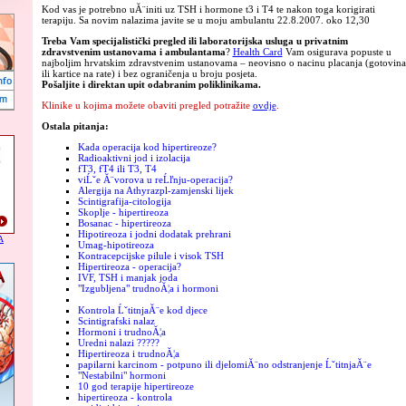
Kod vas je potrebno uĂ¨initi uz TSH i hormone t3 i T4 te nakon toga korigirati
terapiju. Sa novim nalazima javite se u moju ambulantu 22.8.2007. oko 12,30
Treba Vam specijalistički pregled ili laboratorijska usluga u privatnim
zdravstvenim ustanovama i ambulantama
?
Health Card
Vam osigurava popuste u
najboljim hrvatskim zdravstvenim ustanovama – neovisno o nacinu placanja (gotovina
ili kartice na rate) i bez ograničenja u broju posjeta.
Pošaljite i direktan upit odabranim poliklinikama.
Klinike u kojima možete obaviti pregled potražite
ovdje
.
Ostala pitanja:
Kada operacija kod hipertireoze?
Radioaktivni jod i izolacija
fT3, fT4 ili T3, T4
viĹˇe Ă¨vorova u reĹľnju-operacija?
Alergija na Athyrazpl-zamjenski lijek
Scintigrafija-citologija
Skoplje - hipertireoza
Bosanac - hipertireoza
Hipotireoza i jodni dodatak prehrani
A
Umag-hipotireoza
Kontracepcijske pilule i visok TSH
Hipertireoza - operacija?
IVF, TSH i manjak joda
"Izgubljena" trudnoĂ¦a i hormoni
Kontrola ĹˇtitnjaĂ¨e kod djece
Scintigrafski nalaz
Hormoni i trudnoĂ¦a
Uredni nalazi ?????
Hipertireoza i trudnoĂ¦a
papilarni karcinom - potpuno ili djelomiĂ¨no odstranjenje ĹˇtitnjaĂ¨e
"Nestabilni" hormoni
10 god terapije hipertireoze
hipertireoza - kontrola