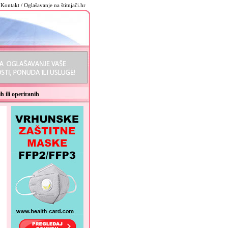
Kontakt / Oglašavanje na štitnjači.hr
h ili operiranih