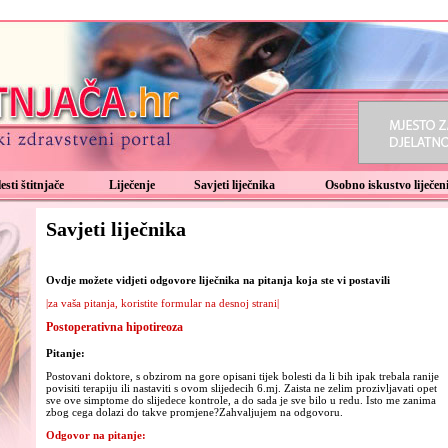
esti štitnjače
Liječenje
Savjeti liječnika
Osobno iskustvo liječeni
Savjeti liječnika
Ovdje možete vidjeti odgovore liječnika na pitanja koja ste vi postavili
|za vaša pitanja, koristite formular na desnoj strani|
Postoperativna hipotireoza
Pitanje:
Postovani doktore, s obzirom na gore opisani tijek bolesti da li bih ipak trebala ranije
povisiti terapiju ili nastaviti s ovom slijedecih 6.mj. Zaista ne zelim prozivljavati opet
sve ove simptome do slijedece kontrole, a do sada je sve bilo u redu. Isto me zanima
zbog cega dolazi do takve promjene?Zahvaljujem na odgovoru.
Odgovor na pitanje: