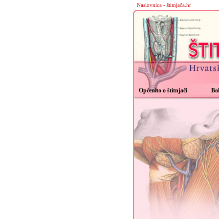
Naslovnica - štitnjača.hr
Općenito o štitnjači
Bol