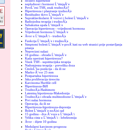
recidivi hipertireze
neplodnost i hormoni ĹˇtitnjaĂ¨e
PoviĹˇeni TSH, znak trudnoĂ¦e?
Hipertireoza i planiranje trudnoĂ¦e
Rezidualno tkivo ĹˇtitnjaĂ¨e
Supraklavikularni Ă¨vorovi i bolest ĹˇtitnjaĂ¨e
Radiojodna terapija i trudnoĂ¦a
Subakutna upala ĹˇtitnjaĂ¨e
Operacija hipertireoze - vrijednosti hormona
Vrijednosti hormona ĹˇtitnjaĂ¨e
Ăvor u ĹˇtitnjaĂ¨i - trudnoĂ¦a
Funkcija ĹˇtitnjaĂ¨e i trudnoĂ¦a
Simptomi bolesti ĹˇtitnjaĂ¨e-proĂ¨itati na web stranici prije postavljanja
pitanja
Neprecizni nalazi
16 godina - obrada ĹˇtitnjaĂ¨e
Kada operirati hipertireozu?
Visok TSH - supstitucijska terapija
Nadomjesna terapija - prevelika doza
CitoloĹˇka punkcija - da ili ne
Marko-Ă¨vor 25 mm
Postpartalna hipertireoza
Jaka proliferacija tireocita
Karcinoma Hurthle cell
Hipertireoza-BiH
TrudnoĂ¦a-Hashimoto
Latentna hipotireoza-Makedonija
TrudnoĂ¦a i obrada multinodozne ĹˇtitnjaĂ¨e
Prvi nalaz hormona
Operacija, da ili ne
Hipertireoza-hipotireoza-depresija
Bolest ĹˇtitnjaĂ¨e-noĂ¦ni rad
15 godina - dva Ă¨vora u ĹˇtitnjaĂ¨i
Velika cista u ĹˇtitnjaĂ¨i - lobektomija
Ăvor - dijete 10 godina
Medularni karcinom-prognoza