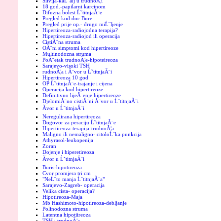
Silvija-kaĹˇalj u trudnoĂ¦i
18 god.-papilarni karcinom
Difuzna bolest ĹˇtitnjaĂ¨e
Pregled kod doc Bure
Pregled prije op.- drugo miĹˇljenje
Hipertireoza-radiojodna terapija?
Hipertireoza-radiojod ili operacija
CistiĂ¨na struma
OĂ¨ni simptomi kod hipertireoze
Multinodozna struma
PoĂ¨etak trudnoĂ¦e-hipoteireoza
Sarajevo-visoki TSH
rudnoĂ¦a i Ă¨vor u ĹˇtitnjaĂ¨i
Hipertireoza 10 god
OP ĹˇtitnjaĂ¨e-trajanje i cijena
Operacija kod hipertireoze
Definitivno lijeĂ¨enje hipertireoze
DjelomiĂ¨no cistiĂ¨ni Ă¨vor u ĹˇtitnjaĂ¨i
Ăvor u ĹˇtitnjaĂ¨i
Neregulirana hipertireoza
Dogovor za peraciju ĹˇtitnjaĂ¨e
Hipertireoza-terapija-trudnoĂ¦a
Maligno ili nemaligno- citoloĹˇka punkcija
Athyrasol-leukopenija
Zoran
Dojenje i hiperetireoza
Ăvor u ĹˇtitnjaĂ¨i
Boris-hipotireoza
Cvor promjera tri cm
"NeĹˇto manja ĹˇtitnjaĂ¨a"
Sarajevo-Zagreb- operacija
Velika cista- operacija?
Hipotireoza-Maja
Mb Hashimoto-hipotireoza-debljanje
Polinodozna struma
Latentna hipotiireoza
TSH i trudnoĂ¦a