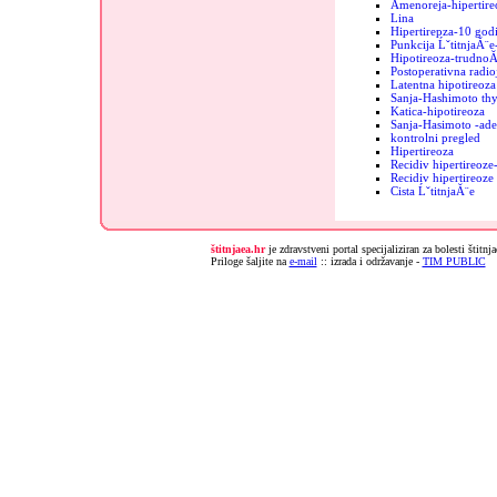
Amenoreja-hipertire
Lina
Hipertirepza-10 godi
Punkcija ĹˇtitnjaĂ¨e
Hipotireoza-trudnoĂ
Postoperativna radio
Latentna hipotireoza
Sanja-Hashimoto thy
Katica-hipotireoza
Sanja-Hasimoto -ad
kontrolni pregled
Hipertireoza
Recidiv hipertireoz
Recidiv hipertireoz
Cista ĹˇtitnjaĂ¨e
štitnjaea.hr
je zdravstveni portal specijaliziran za bolesti štitnj
Priloge šaljite na
e-mail
:: izrada i održavanje -
TIM PUBLIC