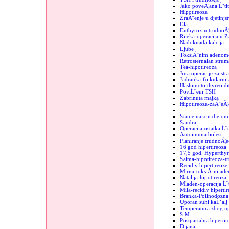
Jako poveĂ¦ana Ĺˇtit
Hipotireoza
ZraĂ¨enje u djetinjs
Ela
Euthyrox u trudnoĂ¦
Rijeka-operacija u 
Nadoknada kalcija
Ljube
ToksiĂ¨nim adenom-
Retrosternalan strum
Tea-hipotireoza
Jura operacije za str
Jadranka-foikularni
Hashimoto thyreoidit
PoviĹˇeni TSH
Zabrinuta majka
Hipotireoza-zaĂ¨eĂ¦
Stanje nakon djelomi
Sandra
Operacija ostatka Ĺˇt
Autoimuna bolest
Planiranje trudnoĂ¦e
16 god hipertireoza
17,5 god. Hyperthyr
Salma-hipotireoza-t
Recidiv hipertireoze
Mirna-toksiĂ¨ni ad
Natalija-hipotireoza
Mladen-operacija Ĺˇt
Mila-recidiv hipertir
Branka-Polinodozna 
Uporan suhi kaĹˇalj
Temperatura zbog up
S.M.
Postpartalna hipertir
Dijana