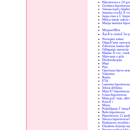
Hipotireoza u 24 go
Gordana-hipotireoza
Vanesa-topli i hladn
Jasmina-vruĂ¦i Ă¨vo
Janja-cista u Ĺˇtitnja
Milica-stanje nakon 
Marija latentna hipot
Mirjana/MIra
ĂurĂ°a-citoloĹˇka p
Normalni nalazi
OdgaĂ°anje operacij
Zabrinuta mama-dje
Odlaganje operacije 
Hladan Ă¨vor, visok 
Slijevanje u grlo
Direktoskopija
Maja
Pejo
Operirana lijeva stra
Valentina
Ranka
ETA
Latentna hipotireoza
Jelena-debljina
Maja 87-hipotireoza
Ivana-hipozireoza
Maja-puĹˇenje, alko
KsenĂ¨i
Marta
Podebljanje Ĺˇtitnja
Bobi-hipotireoza
Hipertireoza 12 godi
Slavica hipertireoza?
Hashimoto tiroiditis 
Elizabeta-dojenje-sup
Struma nodosa lobi d