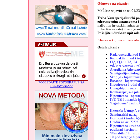
Odgovor na pitanje:
MoĹľete se javiti na tel 01/2
Treba Vam specijalistički pr
zdravstvenim ustanovama 
najboljim hrvatskim zdravst
ili kartice na rate) i bez ogra
Pošaljite i direktan upit od
Klinike u kojima možete obav
Ostala pitanja:
Kada operacija kod h
Radioaktivni jod i iz
fT3, fT4 ili T3, T4
viĹˇe Ă¨vorova u re
Alergija na Athyrazp
Scintigrafija-citologi
Skoplje - hipertireoz
Bosanac - hipertireo
POGLEDAJTE FOTOGRAFIJE SA
Hipotireoza i jodni 
PREDAVANJA>>
Umag-hipotireoza
Kontracepcijske pilu
Hipertireoza - operac
IVF, TSH i manjak j
"Izgubljena" trudno
Kontrola ĹˇtitnjaĂ¨e
Scintigrafski nalaz
Hormoni i trudnoĂ¦
Uredni nalazi ?????
Hipertireoza i trudn
papilarni karcinom -
"Nestabilni" hormon
10 god terapije hiper