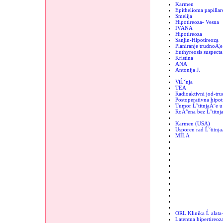
Karmen
Epithelioma papillar
Smelija
Hipotireoza- Vesna
IVANA
Hipotireoza
Sanjin-Hipotireoza
Planiranje trudnoĂ¦e
Euthyreosis suspecta
Kristina
ANA
Antonija J.
ViĹˇnja
TEA
Radioaktivni jod-tr
Postoperativna hipot
Tumor ĹˇtitnjaĂ¨e u 
RoĂ°ena bez Ĺˇtitnj
Karmen (USA)
Usporen rad Ĺˇtitnj
MILA
ORL Klinika Ĺ alata
Latentna hipertireoz