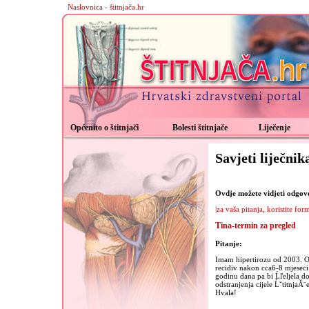
Naslovnica - štitnjača.hr
Općenito o štitnjači
Bolesti štitnjače
Liječenje
Savjeti liječnik
Ovdje možete vidjeti odgovor
|za vaša pitanja, koristite for
Tina-termin za pregled
Pitanje:
Imam hipertirozu od 2003. Od
recidiv nakon cca6-8 mjeseci
godinu dana pa bi Ĺľeljela do
odstranjenja cijele ĹˇtitnjaĂ¨e
Hvala!