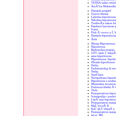
VESNA-nalaz citolo
ĂurĂ°ica MehmedbaĹ
Danijela-pregled
Graves disease
Latentna hipotireoza
Nikolina-hipotireoza
TrudnoĂ¦a nakon kir
Papilarni karcinom-
Ivana
Flok-Ă¨vorovi u Ĺˇti
Danijela-hipertireoz
Ăula
Marija-Hipertireoz
Hipotireoza
Radiojodna terapija
UZV cijele ĹˇtitnjaĂ
sana-hipertireoza
Hipertireoza- hipoti
Obrada hipertireoze
Neftis
Endokrinolog ili oto
Neftis
SnjeĹľana
Neregulirana hipertir
Hipotireoza u trudno
Minimalna invazivna
Eutireoza-hladni Ă¨
Viola
Postoperativna hipot
Scintigrafija i punkc
LijeĂ¨enje hipotireo
Postoperativni manja
MaĹˇtroviĂ¦ K.
KaĹˇalj-ĹˇtitnjaĂ¨a
Postoperativni manjak
mr.sc. BD