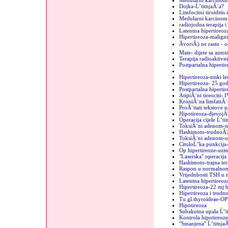
Medularni karcinom
Dojka-ĹˇtitnjaĂ¨a?
Limfocitni tiroiditis
Medularni karcinom u
radiojodna terapija i
Latentna hipertireoz
Hipertireoza-maligni
ĂvoriĂ¦i ne rastu - 
Mate- dijete sa auto
Terapija radioaktiv
Postpartalna hipertir
Hipertireoza-niski le
Hipertireoza- 25 go
Postpartalna hipertir
AtipiĂ¨ni tireociti- 
KroniĂ¨na limfatiĂ¨
ProĂ¨itati tekstove n
Hipotireoza-djevojĂ
Operacija cijele Ĺˇti
ToksiĂ¨ni adenom-mi
Hashimoto-trudnoĂ¦
ToksiĂ¨ni adenom-o
CitoloĹˇka punkcija-
Op hipertireoze-uzim
"Laserska" operacija 
Hashimoto-trajna ter
Raspon u normalnom
Vrijednbosti TSH u 
Latentna hipertireo
Hipertireoza-22 mj b
Hipertireoza i trudn
Tu gl.thyroideae-OP
Hipotireoza
Subakutna upala Ĺˇt
Kontrola hipotireoze
"Smanjena" Ĺˇtitnja