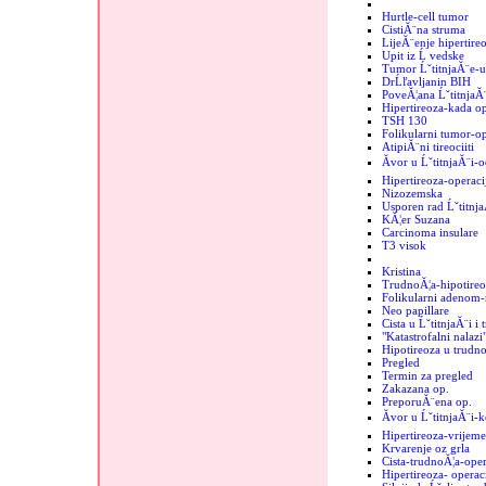
Hurtle-cell tumor
CistiĂ¨na struma
LijeĂ¨enje hipertire
Upit iz Ĺ vedske
Tumor ĹˇtitnjaĂ¨e-
DrĹľavljanin BIH
PoveĂ¦ana ĹˇtitnjaĂ
Hipertireoza-kada op
TSH 130
Folikularni tumor-op
AtipiĂ¨ni tireociiti
Ăvor u ĹˇtitnjaĂ¨i-o
Hipertireoza-operaci
Nizozemska
Usporen rad Ĺˇtitnj
KĂ¦er Suzana
Carcinoma insulare
T3 visok
Kristina
TrudnoĂ¦a-hipotireo
Folikularni adenom-r
Neo papillare
Cista u ĹˇtitnjaĂ¨i i
"Katastrofalni nalazi"
Hipotireoza u trudno
Pregled
Termin za pregled
Zakazana op.
PreporuĂ¨ena op.
Ăvor u ĹˇtitnjaĂ¨i-
Hipertireoza-vrijeme
Krvarenje oz grla
Cista-trudnoĂ¦a-oper
Hipertireoza- operac