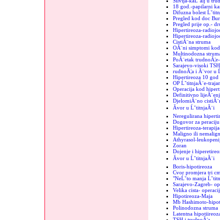
Silvija-kaĹˇalj u tru
18 god.-papilarni k
Difuzna bolest Ĺˇtit
Pregled kod doc Bur
Pregled prije op.- d
Hipertireoza-radiojo
Hipertireoza-radiojod
CistiĂ¨na struma
OĂ¨ni simptomi kod 
Multinodozna strum
PoĂ¨etak trudnoĂ¦e-
Sarajevo-visoki TSH
rudnoĂ¦a i Ă¨vor u Ĺ
Hipertireoza 10 god
OP ĹˇtitnjaĂ¨e-trajan
Operacija kod hipert
Definitivno lijeĂ¨enj
DjelomiĂ¨no cistiĂ¨n
Ăvor u ĹˇtitnjaĂ¨i
Neregulirana hiperti
Dogovor za peraciju 
Hipertireoza-terapij
Maligno ili nemalign
Athyrasol-leukopeni
Zoran
Dojenje i hiperetireo
Ăvor u ĹˇtitnjaĂ¨i
Boris-hipotireoza
Cvor promjera tri c
"NeĹˇto manja Ĺˇtit
Sarajevo-Zagreb- op
Velika cista- operaci
Hipotireoza-Maja
Mb Hashimoto-hipoti
Polinodozna struma
Latentna hipotiireoz
TSH i trudnoĂ¦a