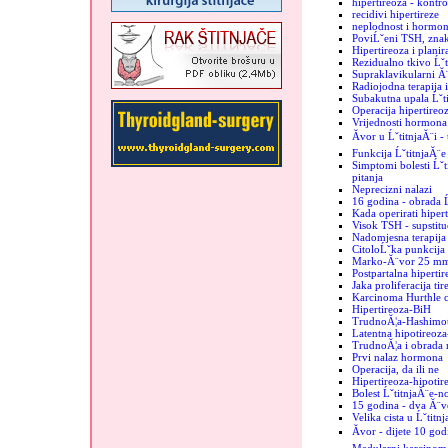
hipertireoza - kontro
recidivi hipertireze
neplodnost i hormoni
PoviĹˇeni TSH, znak
Hipertireoza i plani
Rezidualno tkivo Ĺˇt
Supraklavikularni Ă¨
Radiojodna terapija 
Subakutna upala Ĺˇt
Operacija hipertireo
Vrijednosti hormona 
Ăvor u ĹˇtitnjaĂ¨i -
Funkcija ĹˇtitnjaĂ¨e
Simptomi bolesti Ĺˇti
pitanja
Neprecizni nalazi
16 godina - obrada Ĺ
Kada operirati hiper
Visok TSH - supstituc
Nadomjesna terapija 
CitoloĹˇka punkcija -
Marko-Ă¨vor 25 m
Postpartalna hipertir
Jaka proliferacija tir
Karcinoma Hurthle c
Hipertireoza-BiH
TrudnoĂ¦a-Hashimo
Latentna hipotireoz
TrudnoĂ¦a i obrada 
Prvi nalaz hormona
Operacija, da ili ne
Hipertireoza-hipotir
Bolest ĹˇtitnjaĂ¨e-n
15 godina - dva Ă¨vo
Velika cista u Ĺˇtitn
Ăvor - dijete 10 god